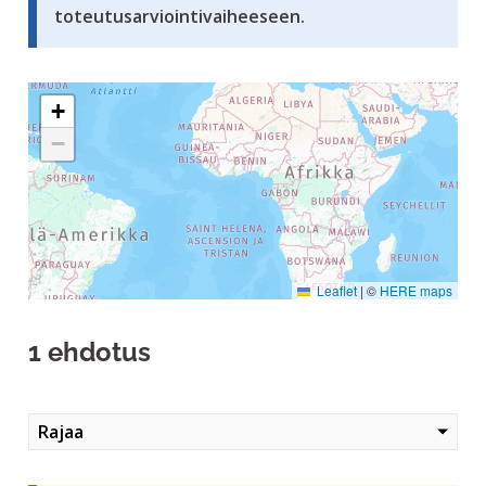
toteutusarviointivaiheeseen.
Seuraavassa elementissä on kartta, joka esittää tämän siv
+
−
Leaflet
|
©
HERE maps
1 ehdotus
Rajaa