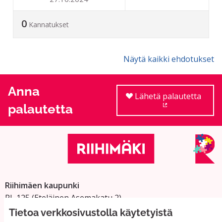
0
Kannatukset
Näytä kaikki ehdotukset
Anna
Lähetä palautetta
palautetta
(Ulkoinen linkki
Riihimäen kaupunki
PL 125 (Eteläinen Asemakatu 2)
11101 Riihimäki
Tietoa verkkosivustolla käytetyistä