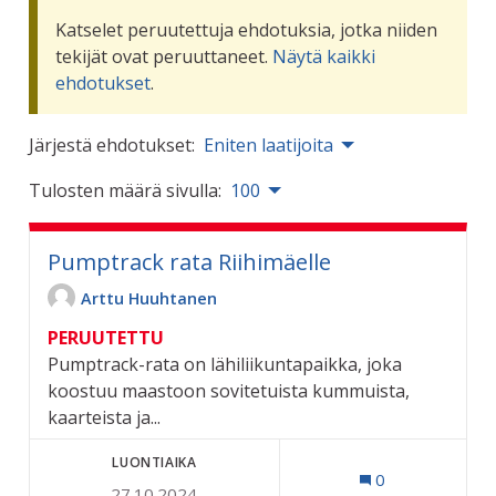
Katselet peruutettuja ehdotuksia, jotka niiden
tekijät ovat peruuttaneet.
Näytä kaikki
ehdotukset
.
Järjestä ehdotukset:
Eniten laatijoita
Tulosten määrä sivulla:
100
Pumptrack rata Riihimäelle
Arttu Huuhtanen
PERUUTETTU
Pumptrack-rata on lähiliikuntapaikka, joka
koostuu maastoon sovitetuista kummuista,
kaarteista ja...
LUONTIAIKA
0
27.10.2024