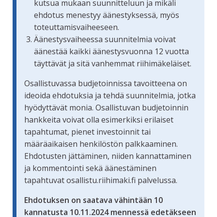
kutsua mukaan suunnitteluun ja mikäli
ehdotus menestyy äänestyksessä, myös
toteuttamisvaiheeseen.
Äänestysvaiheessa suunnitelmia voivat
äänestää kaikki äänestysvuonna 12 vuotta
täyttävät ja sitä vanhemmat riihimäkeläiset.
Osallistuvassa budjetoinnissa tavoitteena on
ideoida ehdotuksia ja tehdä suunnitelmia, jotka
hyödyttävät monia. Osallistuvan budjetoinnin
hankkeita voivat olla esimerkiksi erilaiset
tapahtumat, pienet investoinnit tai
määräaikaisen henkilöstön palkkaaminen.
Ehdotusten jättäminen, niiden kannattaminen
ja kommentointi sekä äänestäminen
tapahtuvat osallistu.riihimaki.fi palvelussa.
Ehdotuksen on saatava vähintään 10
kannatusta 10.11.2024 mennessä edetäkseen