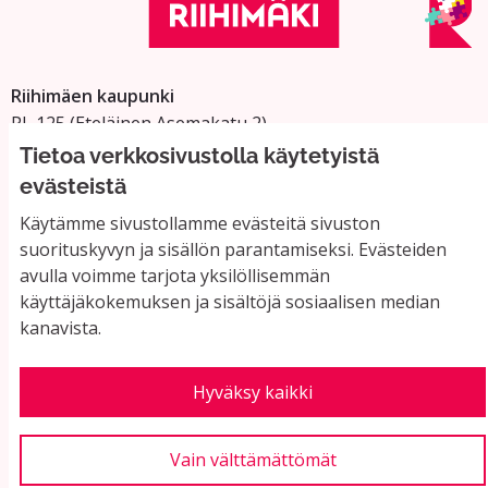
Riihimäen kaupunki
PL 125 (Eteläinen Asemakatu 2)
11101 Riihimäki
Tietoa verkkosivustolla käytetyistä
Vaihde: 019 758 4000
evästeistä
Sähköpostiosoitteet:
Käytämme sivustollamme evästeitä sivuston
etunimi.sukunimi@riihimaki.fi
suorituskyvyn ja sisällön parantamiseksi. Evästeiden
avulla voimme tarjota yksilöllisemmän
käyttäjäkokemuksen ja sisältöjä sosiaalisen median
Yhteystiedot ja usein kysyttyä
kanavista.
Käyttöehdot
Tietosuojaseloste
Saavutettavuus
Hyväksy kaikki
Evästeasetukset
Vain välttämättömät