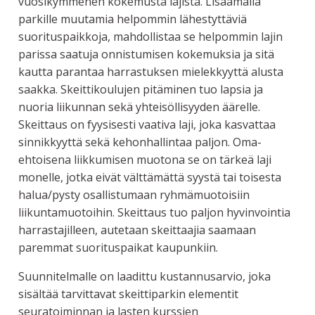
vuosikymmenen kokemusta lajista. Lisäämällä
parkille muutamia helpommin lähestyttäviä
suorituspaikkoja, mahdollistaa se helpommin lajin
parissa saatuja onnistumisen kokemuksia ja sitä
kautta parantaa harrastuksen mielekkyyttä alusta
saakka. Skeittikoulujen pitäminen tuo lapsia ja
nuoria liikunnan sekä yhteisöllisyyden äärelle.
Skeittaus on fyysisesti vaativa laji, joka kasvattaa
sinnikkyyttä sekä kehonhallintaa paljon. Oma-
ehtoisena liikkumisen muotona se on tärkeä laji
monelle, jotka eivät välttämättä syystä tai toisesta
halua/pysty osallistumaan ryhmämuotoisiin
liikuntamuotoihin. Skeittaus tuo paljon hyvinvointia
harrastajilleen, autetaan skeittaajia saamaan
paremmat suorituspaikat kaupunkiin.
Suunnitelmalle on laadittu kustannusarvio, joka
sisältää tarvittavat skeittiparkin elementit
seuratoiminnan ja lasten kurssien