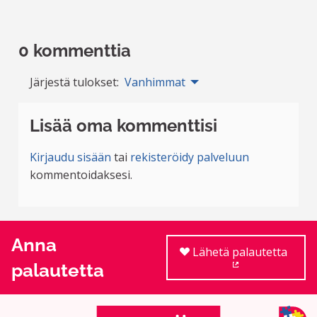
0 kommenttia
Järjestä tulokset:
Vanhimmat
Lisää oma kommenttisi
Kirjaudu sisään
tai
rekisteröidy palveluun
kommentoidaksesi.
Anna
Lähetä palautetta
palautetta
(Ulkoinen linkki