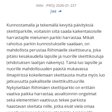
Viite: -PROJ-2026-01-237
Jaa
Kunnostamalla ja tekemällä kevyitä päivityksiä
skeittiparkille, voitaisiin siitä saada kaikentasoisille
harrastajille mieluinen parkki harrastaa. Mikäli
rahoitus parkin kunnostukselle saadaan, on
mahdollista perustaa Riihimäelle skeittiseura, joka
pitäisi kesäkaudella lapsille ja nuorille skeittikouluja
(ehdotuksen laatijan näkemys). Tämä luo lapsille ja
nuorille mahdollisuuden päästä mukavassa
ilmapiirissä kokeilemaan skeittausta mutta myös luo
jatkuvuutta paikalliselle skeittikulttuurille.
Nykyisellään Riihimäen skeittiparkki on erittäin
vaativa paikka harrastaa; asvaltoinnin ongelmat
sekä elementtien vaativuus tekee parkista
haastavan skeitata niille, jotka eivät vielä omaa