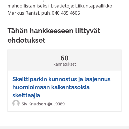
mahdollistamiseksi. Lisätietoja: Liikuntapäällikkö
Markus Rantsi, puh. 040 485 4605
Tähän hankkeeseen liittyvät
ehdotukset
60
kannatukset
Skeittiparkin kunnostus ja laajennus
huomioimaan kaikentasoisia
skeittaajia
Siv Knudsen
@u_9389