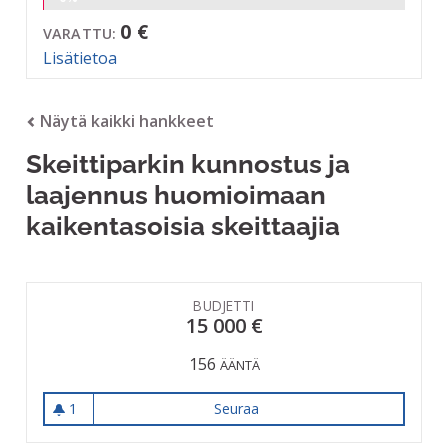
0 €
VARATTU:
Lisätietoa
Näytä kaikki hankkeet
Skeittiparkin kunnostus ja
laajennus huomioimaan
kaikentasoisia skeittaajia
BUDJETTI
15 000 €
156
ÄÄNTÄ
1
Seuraa
Skeittiparkin kunnostus ja l
1 seuraaja