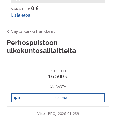
0 €
VARATTU:
Lisätietoa
Näytä kaikki hankkeet
Perhospuistoon
ulkokuntosalilaitteita
BUDJETTI
16 500 €
98
ÄÄNTÄ
4
Seuraa
Perhospuistoon ulkokuntosali
4 seuraajaa
Viite: -PROJ-2026-01-239