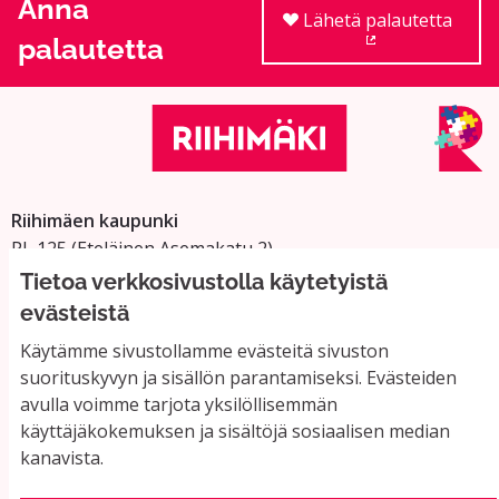
Anna
Lähetä palautetta
palautetta
(Ulkoinen linkki
Riihimäen kaupunki
PL 125 (Eteläinen Asemakatu 2)
11101 Riihimäki
Tietoa verkkosivustolla käytetyistä
Vaihde: 019 758 4000
evästeistä
Sähköpostiosoitteet:
Käytämme sivustollamme evästeitä sivuston
etunimi.sukunimi@riihimaki.fi
suorituskyvyn ja sisällön parantamiseksi. Evästeiden
avulla voimme tarjota yksilöllisemmän
käyttäjäkokemuksen ja sisältöjä sosiaalisen median
Yhteystiedot ja usein kysyttyä
kanavista.
Käyttöehdot
Tietosuojaseloste