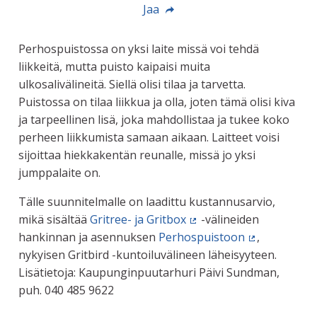
Jaa
Perhospuistossa on yksi laite missä voi tehdä
liikkeitä, mutta puisto kaipaisi muita
ulkosalivälineitä. Siellä olisi tilaa ja tarvetta.
Puistossa on tilaa liikkua ja olla, joten tämä olisi kiva
ja tarpeellinen lisä, joka mahdollistaa ja tukee koko
perheen liikkumista samaan aikaan. Laitteet voisi
sijoittaa hiekkakentän reunalle, missä jo yksi
jumppalaite on.
Tälle suunnitelmalle on laadittu kustannusarvio,
mikä sisältää
Gritree- ja Gritbox
-välineiden
(Ulkoinen linkki)
hankinnan ja asennuksen
Perhospuistoon
,
(Ulkoinen lin
nykyisen Gritbird -kuntoiluvälineen läheisyyteen.
Lisätietoja: Kaupunginpuutarhuri Päivi Sundman,
puh. 040 485 9622