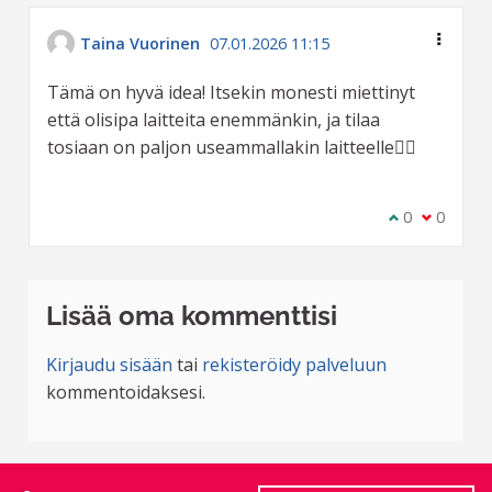
Taina Vuorinen
07.01.2026 11:15
Tämä on hyvä idea! Itsekin monesti miettinyt
että olisipa laitteita enemmänkin, ja tilaa
tosiaan on paljon useammallakin laitteelle👍🏼
Olen samaa m
0
Olen eri 
0
Lisää oma kommenttisi
Kirjaudu sisään
tai
rekisteröidy palveluun
kommentoidaksesi.