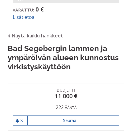
0 €
VARATTU:
Lisätietoa
Näytä kaikki hankkeet
Bad Segebergin lammen ja
ympäröivän alueen kunnostus
virkistyskäyttöön
BUDJETTI
11 000 €
222
ÄÄNTÄ
8
Seuraa
Bad Segebergin lammen ja y
8 seuraajaa