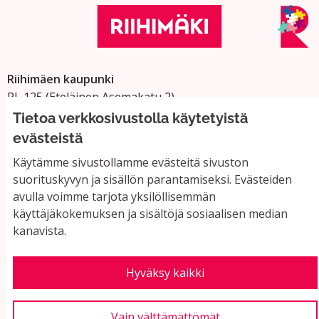
Riihimäen kaupunki
PL 125 (Eteläinen Asemakatu 2)
11101 Riihimäki
Tietoa verkkosivustolla käytetyistä
Vaihde: 019 758 4000
evästeistä
Sähköpostiosoitteet:
Käytämme sivustollamme evästeitä sivuston
etunimi.sukunimi@riihimaki.fi
suorituskyvyn ja sisällön parantamiseksi. Evästeiden
avulla voimme tarjota yksilöllisemmän
käyttäjäkokemuksen ja sisältöjä sosiaalisen median
Yhteystiedot ja usein kysyttyä
kanavista.
Käyttöehdot
Tietosuojaseloste
Saavutettavuus
Hyväksy kaikki
Evästeasetukset
Vain välttämättömät