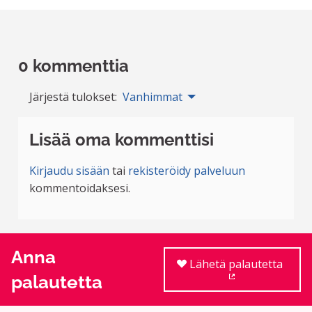
0 kommenttia
Järjestä tulokset:
Vanhimmat
Lisää oma kommenttisi
Kirjaudu sisään
tai
rekisteröidy palveluun
kommentoidaksesi.
Anna
Lähetä palautetta
palautetta
(Ulkoinen linkki