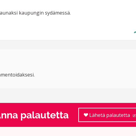
i saunaksi kaupungin sydämessä.
mentoidaksesi.
nna palautetta
Lähetä palautetta