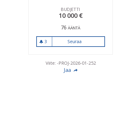
BUDJETTI
10 000 €
76
ÄÄNTÄ
3
Seuraa
Antonin talon saunan kunno
3 seuraajaa
Viite: -PROJ-2026-01-252
Jaa