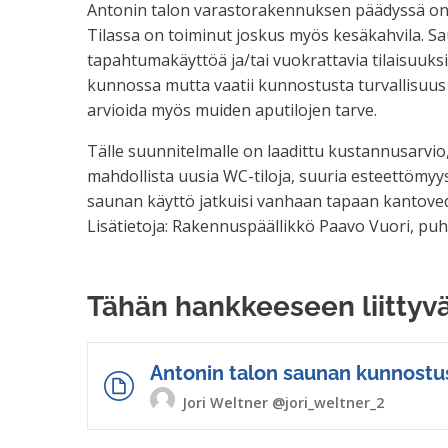
Antonin talon varastorakennuksen päädyssä on
Tilassa on toiminut joskus myös kesäkahvila. Sau
tapahtumakäyttöä ja/tai vuokrattavia tilaisuuks
kunnossa mutta vaatii kunnostusta turvallisuu
arvioida myös muiden aputilojen tarve.
Tälle suunnitelmalle on laadittu kustannusarvio
mahdollista uusia WC-tiloja, suuria esteettömyy
saunan käyttö jatkuisi vanhaan tapaan kantovedel
Lisätietoja: Rakennuspäällikkö Paavo Vuori, puh
Tähän hankkeeseen liittyv
Antonin talon saunan kunnostu
Jori Weltner
@jori_weltner_2