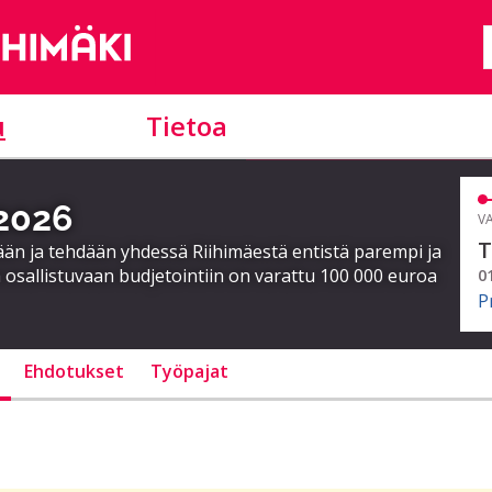
u
Tietoa
 2026
VA
T
ään ja tehdään yhdessä Riihimäestä entistä parempi ja
 osallistuvaan budjetointiin on varattu 100 000 euroa
0
P
Ehdotukset
Työpajat