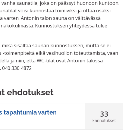
 vanha saunatila, joka on päässyt huonoon kuntoon.
natilat voisi kunnostaa toimiviksi ja ottaa osaksi
ia varten. Antonin talon sauna on välttävässä
s näkökulmasta. Kunnostuksen yhteydessä tulee
, mikä sisältää saunan kunnostuksen, mutta se ei
s -toimenpiteitä eikä vesihuollon toteuttamista, vaan
lä ja niin, että WC-tilat ovat Antonin talossa.
. 040 330 4872
ät ehdotukset
33
s tapahtumia varten
kannatukset