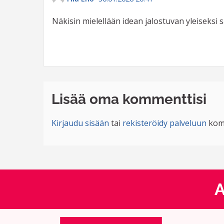
Näkisin mielellään idean jalostuvan yleiseks
Lisää oma kommenttisi
Kirjaudu sisään
tai
rekisteröidy palveluun
kom
A