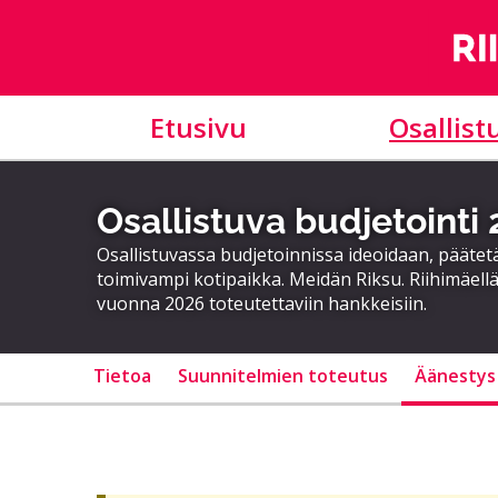
Etusivu
Osallist
Osallistuva budjetointi
Osallistuvassa budjetoinnissa ideoidaan, päätet
toimivampi kotipaikka. Meidän Riksu. Riihimäellä
vuonna 2026 toteutettaviin hankkeisiin.
Tietoa
Suunnitelmien toteutus
Äänestys