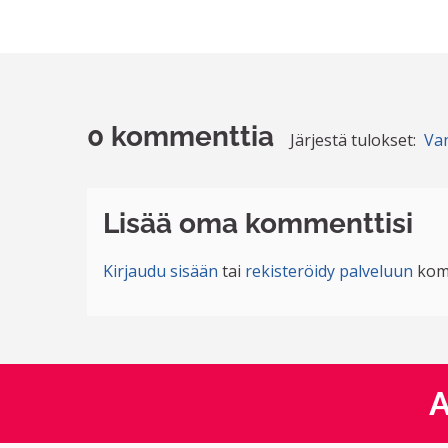
0 kommenttia
Järjestä tulokset:
Va
Lisää oma kommenttisi
Kirjaudu sisään
tai
rekisteröidy palveluun
kom
A