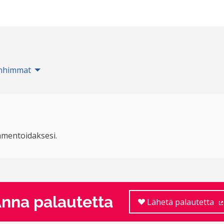
nhimmat
mentoidaksesi.
nna palautetta
Lähetä palautetta