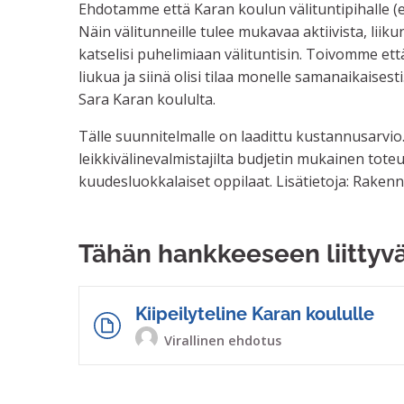
Ehdotamme että Karan koulun välituntipihalle (e
Näin välitunneille tulee mukavaa aktiivista, liik
katselisi puhelimiaan välituntisin. Toivomme että 
liukua ja siinä olisi tilaa monelle samanaikaises
Sara Karan koululta.
Tälle suunnitelmalle on laadittu kustannusarvio
leikkivälinevalmistajilta budjetin mukainen tot
kuudesluokkalaiset oppilaat. Lisätietoja: Raken
Tähän hankkeeseen liittyv
Kiipeilyteline Karan koululle
Virallinen ehdotus