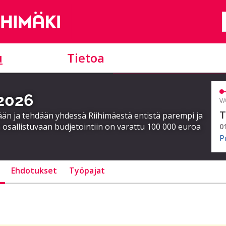
u
Tietoa
 2026
VA
T
ään ja tehdään yhdessä Riihimäestä entistä parempi ja
 osallistuvaan budjetointiin on varattu 100 000 euroa
0
P
Ehdotukset
Työpajat