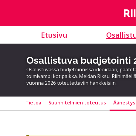
Etusivu
Osallist
Osallistuva budjetointi
Osallistuvassa budjetoinnissa ideoidaan, päätet
toimivampi kotipaikka. Meidän Riksu. Riihimäellä
vuonna 2026 toteutettaviin hankkeisiin.
Tietoa
Suunnitelmien toteutus
Äänestys