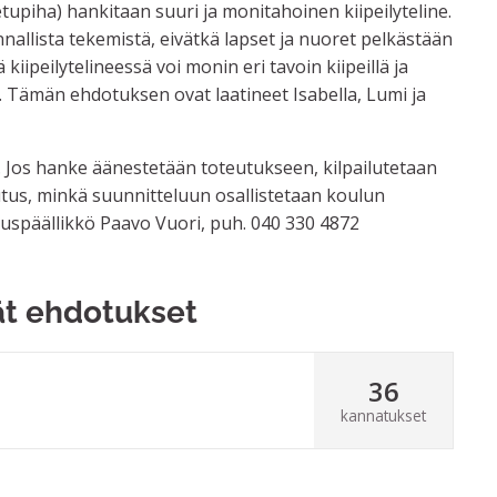
tupiha) hankitaan suuri ja monitahoinen kiipeilyteline.
unnallista tekemistä, eivätkä lapset ja nuoret pelkästään
kiipeilytelineessä voi monin eri tavoin kiipeillä ja
ti. Tämän ehdotuksen ovat laatineet Isabella, Lumi ja
. Jos hanke äänestetään toteutukseen, kilpailutetaan
eutus, minkä suunnitteluun osallistetaan koulun
nuspäällikkö Paavo Vuori, puh. 040 330 4872
ät ehdotukset
36
kannatukset