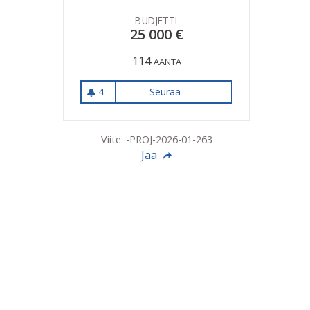
BUDJETTI
25 000 €
114
ÄÄNTÄ
4
Seuraa
Kiipeilyteline Karan koululle
4 seuraajaa
Viite: -PROJ-2026-01-263
Jaa