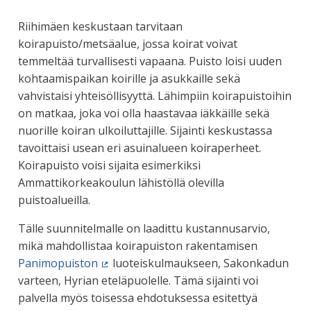
Riihimäen keskustaan tarvitaan
koirapuisto/metsäalue, jossa koirat voivat
temmeltää turvallisesti vapaana. Puisto loisi uuden
kohtaamispaikan koirille ja asukkaille sekä
vahvistaisi yhteisöllisyyttä. Lähimpiin koirapuistoihin
on matkaa, joka voi olla haastavaa iäkkäille sekä
nuorille koiran ulkoiluttajille. Sijainti keskustassa
tavoittaisi usean eri asuinalueen koiraperheet.
Koirapuisto voisi sijaita esimerkiksi
Ammattikorkeakoulun lähistöllä olevilla
puistoalueilla.
Tälle suunnitelmalle on laadittu kustannusarvio,
mikä mahdollistaa koirapuiston rakentamisen
Panimopuiston
luoteiskulmaukseen, Sakonkadun
(Ulkoinen linkki)
varteen, Hyrian eteläpuolelle. Tämä sijainti voi
palvella myös toisessa ehdotuksessa esitettyä