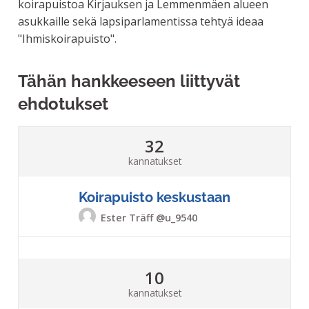
koirapuistoa Kirjauksen ja Lemmenmäen alueen
asukkaille sekä lapsiparlamentissa tehtyä ideaa
"Ihmiskoirapuisto".
Tähän hankkeeseen liittyvät
ehdotukset
32
kannatukset
Koirapuisto keskustaan
Ester Träff
@u_9540
10
kannatukset