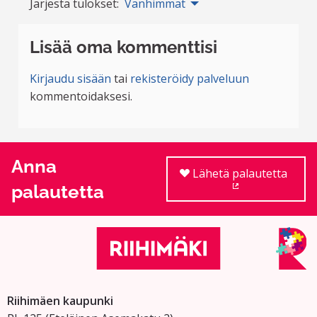
Järjestä tulokset:
Vanhimmat
Lisää oma kommenttisi
Kirjaudu sisään
tai
rekisteröidy palveluun
kommentoidaksesi.
Anna
Lähetä palautetta
palautetta
(Ulkoinen linkki
Riihimäen kaupunki