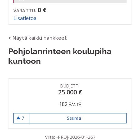
0 €
VARATTU:
Lisätietoa
Näytä kaikki hankkeet
Pohjolanrinteen koulupiha
kuntoon
BUDJETTI
25 000 €
182
ÄÄNTÄ
7
Seuraa
Pohjolanrinteen koulupiha k
7 seuraajaa
Viite: -PROJ-2026-01-267