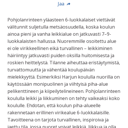
Jaa
Pohjolanrinteen yläasteen 6-luokkalaiset viettävät
välitunnit suljetulla metsäosuudella, koska koulun
ainoa pieni ja vanha leikkialue on jatkuvasti 7–9-
luokkalaisten hallussa. Nuoremmille osoitettu alue
ei ole virikkeellinen eikä turvallinen – leikkiminen
häiriintyy jatkuvasti puiden oksilla huitomisesta ja
roskien heittelystä. Tilanne aiheuttaa eristäytymistä,
turvattomuutta ja vähentää koulupäivän
mielekkyyttä. Esimerkiksi Harjun koululla nuorilla on
käytössään monipuolinen ja viihtyisä piha-alue
pelikenttineen ja kiipeilytelineineen. Pohjolanrinteen
koululla leikki ja liikkuminen on tehty vaikeaksi koko
koululle. Ehdotan, että koulun piha-alueelle
rakennetaan erillinen virikealue 6-luokkalaisille.
Tavoitteena on tarjota turvallinen, inspiroiva ja
jaettu tila, jossa nuoret voivat leikkiä, liikkua ja olla