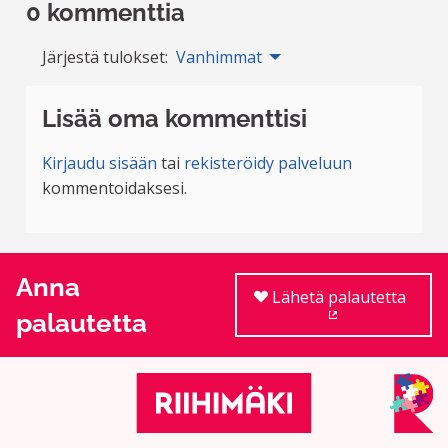
0 kommenttia
Järjestä tulokset:
Vanhimmat
Lisää oma kommenttisi
Kirjaudu sisään
tai
rekisteröidy palveluun
kommentoidaksesi.
Anna
Lähetä palautetta
palautetta
(Ulkoinen linkki