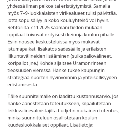
yhdessä ilman pelkoa tai eristäytymistä. Samalla
myös 7–9-luokkalaisten virikealueet tulisi päivittää,
jotta sopu säilyy ja koko kouluyhteisö voi hyvin.
Rehtorilta 7.11.2025 saamani tiedon mukaan
oppilaat toivovat erityisesti keinuja koulun pihalle.
Esiin nousee keskusteluissa myös mukavat
istumapaikat, lisäkatos sadesäälle ja erilaisten
liikuntavälineiden lisääminen (sulkapallovälineet,
koripallot jne.) Kohde sijaitsee Uramonrinteen
tieosuuden vieressä. Hanke tukee kaupungin
strategiaa nuorten hyvinvoinnin ja yhteisöllisyyden
edistämisestä.
Tälle suunnitelmalle on laadittu kustannusarvio. Jos
hanke äänestetään toteutukseen, kilpailutetaan
leikkivälinevalmistajilta budjetin mukainen toteutus,
minkä suunnitteluun osallistetaan koulun
kuudesluokkalaiset oppilaat. Lisätietoja: