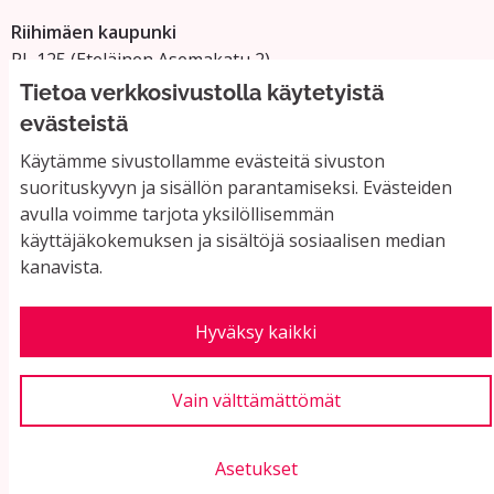
Riihimäen kaupunki
PL 125 (Eteläinen Asemakatu 2)
11101 Riihimäki
Tietoa verkkosivustolla käytetyistä
Vaihde: 019 758 4000
evästeistä
Sähköpostiosoitteet:
Käytämme sivustollamme evästeitä sivuston
etunimi.sukunimi@riihimaki.fi
suorituskyvyn ja sisällön parantamiseksi. Evästeiden
avulla voimme tarjota yksilöllisemmän
käyttäjäkokemuksen ja sisältöjä sosiaalisen median
Yhteystiedot ja usein kysyttyä
kanavista.
Käyttöehdot
Tietosuojaseloste
Saavutettavuus
Hyväksy kaikki
Evästeasetukset
Vain välttämättömät
Asetukset
Verkkosivusto luotu
vapaan ohjelmiston