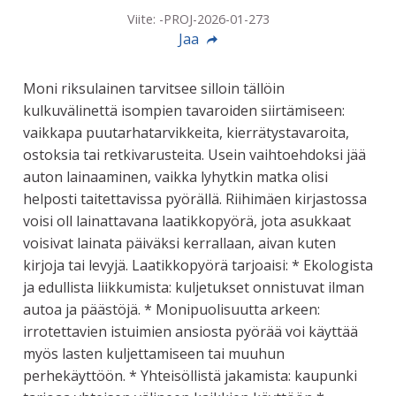
Viite: -PROJ-2026-01-273
Jaa
Moni riksulainen tarvitsee silloin tällöin
kulkuvälinettä isompien tavaroiden siirtämiseen:
vaikkapa puutarhatarvikkeita, kierrätystavaroita,
ostoksia tai retkivarusteita. Usein vaihtoehdoksi jää
auton lainaaminen, vaikka lyhytkin matka olisi
helposti taitettavissa pyörällä. Riihimäen kirjastossa
voisi oll lainattavana laatikkopyörä, jota asukkaat
voisivat lainata päiväksi kerrallaan, aivan kuten
kirjoja tai levyjä. Laatikkopyörä tarjoaisi: * Ekologista
ja edullista liikkumista: kuljetukset onnistuvat ilman
autoa ja päästöjä. * Monipuolisuutta arkeen:
irrotettavien istuimien ansiosta pyörää voi käyttää
myös lasten kuljettamiseen tai muuhun
perhekäyttöön. * Yhteisöllistä jakamista: kaupunki