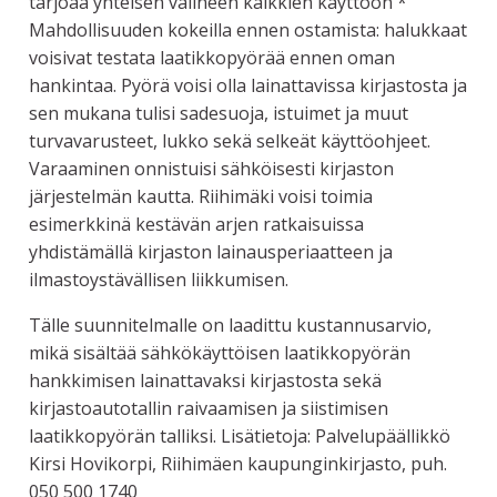
tarjoaa yhteisen välineen kaikkien käyttöön *
Mahdollisuuden kokeilla ennen ostamista: halukkaat
voisivat testata laatikkopyörää ennen oman
hankintaa. Pyörä voisi olla lainattavissa kirjastosta ja
sen mukana tulisi sadesuoja, istuimet ja muut
turvavarusteet, lukko sekä selkeät käyttöohjeet.
Varaaminen onnistuisi sähköisesti kirjaston
järjestelmän kautta. Riihimäki voisi toimia
esimerkkinä kestävän arjen ratkaisuissa
yhdistämällä kirjaston lainausperiaatteen ja
ilmastoystävällisen liikkumisen.
Tälle suunnitelmalle on laadittu kustannusarvio,
mikä sisältää sähkökäyttöisen laatikkopyörän
hankkimisen lainattavaksi kirjastosta sekä
kirjastoautotallin raivaamisen ja siistimisen
laatikkopyörän talliksi. Lisätietoja: Palvelupäällikkö
Kirsi Hovikorpi, Riihimäen kaupunginkirjasto, puh.
050 500 1740