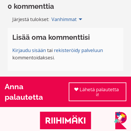
0 kommenttia
Järjestä tulokset:
Vanhimmat
Lisää oma kommenttisi
Kirjaudu sisään
tai
rekisteröidy palveluun
kommentoidaksesi.
Anna
Lähetä palautetta
palautetta
(Ulkoinen linkki