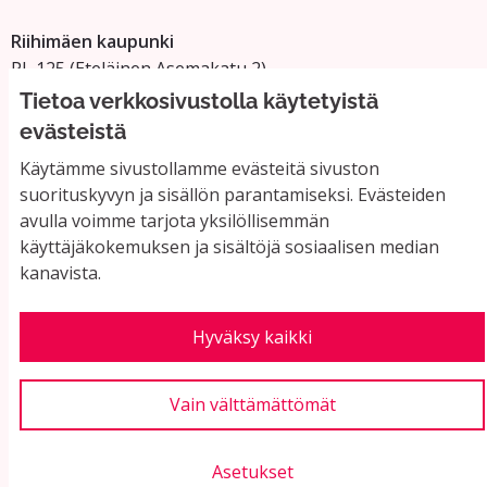
Riihimäen kaupunki
PL 125 (Eteläinen Asemakatu 2)
11101 Riihimäki
Tietoa verkkosivustolla käytetyistä
Vaihde: 019 758 4000
evästeistä
Sähköpostiosoitteet:
Käytämme sivustollamme evästeitä sivuston
etunimi.sukunimi@riihimaki.fi
suorituskyvyn ja sisällön parantamiseksi. Evästeiden
avulla voimme tarjota yksilöllisemmän
käyttäjäkokemuksen ja sisältöjä sosiaalisen median
Yhteystiedot ja usein kysyttyä
kanavista.
Käyttöehdot
Tietosuojaseloste
Saavutettavuus
Hyväksy kaikki
Evästeasetukset
Vain välttämättömät
Asetukset
Verkkosivusto luotu
vapaan ohjelmiston