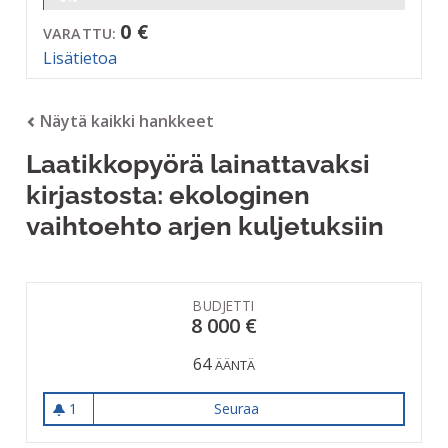
0 €
VARATTU:
Lisätietoa
Näytä kaikki hankkeet
Laatikkopyörä lainattavaksi
kirjastosta: ekologinen
vaihtoehto arjen kuljetuksiin
BUDJETTI
8 000 €
64
ÄÄNTÄ
1
Seuraa
Laatikkopyörä lainattavaksi k
1 seuraaja