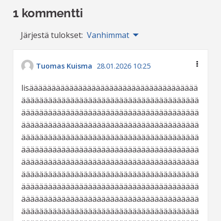
1 kommentti
Järjestä tulokset:
Vanhimmat
Tuomas Kuisma
28.01.2026 10:25
lisääääääääääääääääääääääääääääääääääääää
ääääääääääääääääääääääääääääääääääääääää
ääääääääääääääääääääääääääääääääääääääää
ääääääääääääääääääääääääääääääääääääääää
ääääääääääääääääääääääääääääääääääääääää
ääääääääääääääääääääääääääääääääääääääää
ääääääääääääääääääääääääääääääääääääääää
ääääääääääääääääääääääääääääääääääääääää
ääääääääääääääääääääääääääääääääääääääää
ääääääääääääääääääääääääääääääääääääääää
ääääääääääääääääääääääääääääääääääääääää