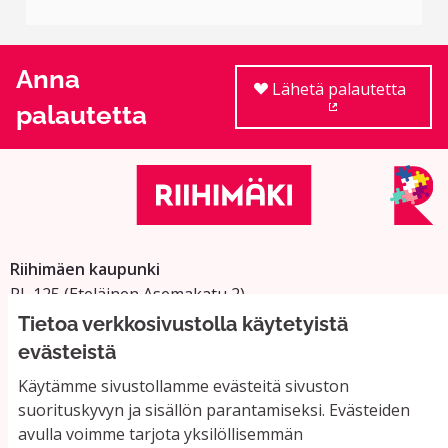
Anna
Lähetä palautetta
palautetta
(Ulkoinen linkki
Riihimäen kaupunki
PL 125 (Eteläinen Asemakatu 2)
11101 Riihimäki
Tietoa verkkosivustolla käytetyistä
Vaihde: 019 758 4000
evästeistä
Sähköpostiosoitteet:
Käytämme sivustollamme evästeitä sivuston
etunimi.sukunimi@riihimaki.fi
suorituskyvyn ja sisällön parantamiseksi. Evästeiden
avulla voimme tarjota yksilöllisemmän