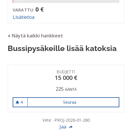
0 €
VARATTU:
Lisätietoa
Näytä kaikki hankkeet
Bussipysäkeille lisää katoksia
BUDJETTI
15 000 €
225
ÄÄNTÄ
4
Seuraa
Bussipysäkeille lisää katoksi
4 seuraajaa
Viite: -PROJ-2026-01-280
Jaa