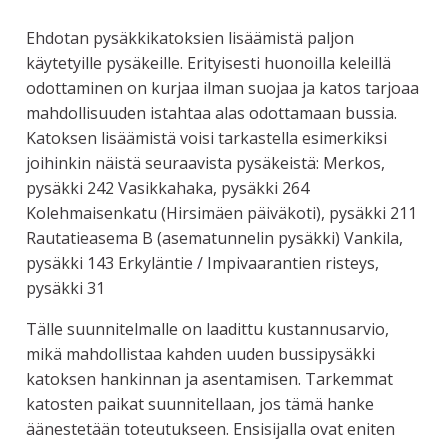
Ehdotan pysäkkikatoksien lisäämistä paljon
käytetyille pysäkeille. Erityisesti huonoilla keleillä
odottaminen on kurjaa ilman suojaa ja katos tarjoaa
mahdollisuuden istahtaa alas odottamaan bussia.
Katoksen lisäämistä voisi tarkastella esimerkiksi
joihinkin näistä seuraavista pysäkeistä: Merkos,
pysäkki 242 Vasikkahaka, pysäkki 264
Kolehmaisenkatu (Hirsimäen päiväkoti), pysäkki 211
Rautatieasema B (asematunnelin pysäkki) Vankila,
pysäkki 143 Erkyläntie / Impivaarantien risteys,
pysäkki 31
Tälle suunnitelmalle on laadittu kustannusarvio,
mikä mahdollistaa kahden uuden bussipysäkki
katoksen hankinnan ja asentamisen. Tarkemmat
katosten paikat suunnitellaan, jos tämä hanke
äänestetään toteutukseen. Ensisijalla ovat eniten