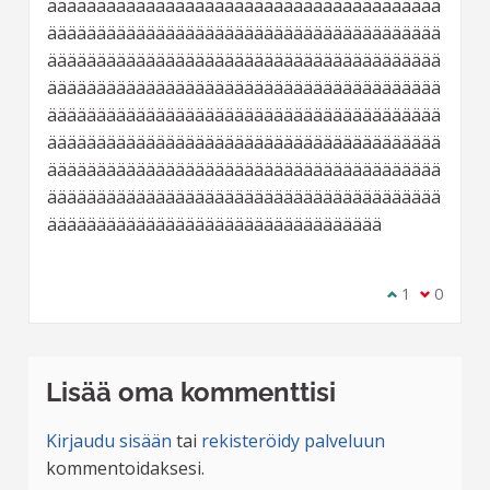
ääääääääääääääääääääääääääääääääääääääää
ääääääääääääääääääääääääääääääääääääääää
ääääääääääääääääääääääääääääääääääääääää
ääääääääääääääääääääääääääääääääääääääää
ääääääääääääääääääääääääääääääääääääääää
ääääääääääääääääääääääääääääääääääääääää
ääääääääääääääääääääääääääääääääääääääää
ääääääääääääääääääääääääääääääääääääääää
ääääääääääääääääääääääääääääääääää
Olen samaa m
1
Olen eri 
0
Lisää oma kommenttisi
Kirjaudu sisään
tai
rekisteröidy palveluun
kommentoidaksesi.