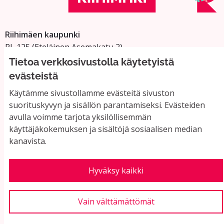
Riihimäen kaupunki
PL 125 (Eteläinen Asemakatu 2)
11101 Riihimäki
Tietoa verkkosivustolla käytetyistä
Vaihde: 019 758 4000
evästeistä
Sähköpostiosoitteet:
Käytämme sivustollamme evästeitä sivuston
etunimi.sukunimi@riihimaki.fi
suorituskyvyn ja sisällön parantamiseksi. Evästeiden
avulla voimme tarjota yksilöllisemmän
käyttäjäkokemuksen ja sisältöjä sosiaalisen median
Yhteystiedot ja usein kysyttyä
kanavista.
Käyttöehdot
Tietosuojaseloste
Saavutettavuus
Hyväksy kaikki
Evästeasetukset
Vain välttämättömät