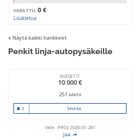
0 €
VARATTU:
Lisätietoa
Näytä kaikki hankkeet
Penkit linja-autopysäkeille
BUDJETTI
10 000 €
251
ÄÄNTÄ
2
Seuraa
Penkit linja-autopysäkeille
2 seuraajaa
Viite: -PROJ-2026-01-281
Jaa