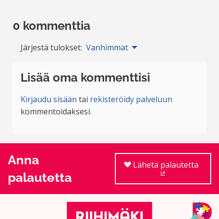
0 kommenttia
Järjestä tulokset:
Vanhimmat
Lisää oma kommenttisi
Kirjaudu sisään
tai
rekisteröidy palveluun
kommentoidaksesi.
Anna
Lähetä palautetta
palautetta
(Ulkoinen linkki