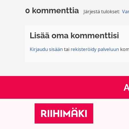
0 kommenttia
Järjestä tulokset:
Va
Lisää oma kommenttisi
Kirjaudu sisään
tai
rekisteröidy palveluun
kom
A