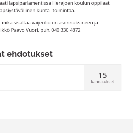
laati lapsiparlamentissa Herajoen koulun oppilaat.
psiystävällinen kunta -toimintaa.
 mikä sisältää vaijeriliu'un asennuksineen ja
llikkö Paavo Vuori, puh. 040 330 4872
ät ehdotukset
15
kannatukset