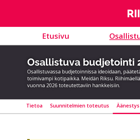
Etusivu
Osallist
Osallistuva budjetointi
Osallistuvassa budjetoinnissa ideoidaan, päätet
toimivampi kotipaikka. Meidän Riksu. Riihimäellä
vuonna 2026 toteutettaviin hankkeisiin.
Tietoa
Suunnitelmien toteutus
Äänestys