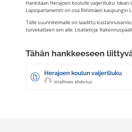
Hankitaan Herajoen koululle vaijeriliuku. Idean 
Lapsiparlamentti on osa Riihimäen kaupungin La
Tälle suunnitelmalle on laadittu kustannusarvio,
turvekatteen sen alle. Lisätietoja: Rakennuspää
Tähän hankkeeseen liittyv
Herajoen koulun vaijeriliuku
Virallinen ehdotus