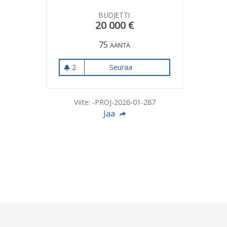
BUDJETTI
20 000 €
75
ÄÄNTÄ
2
Seuraa
Herajoen koulun vaijeriliuku
2 seuraajaa
Viite: -PROJ-2026-01-287
Jaa