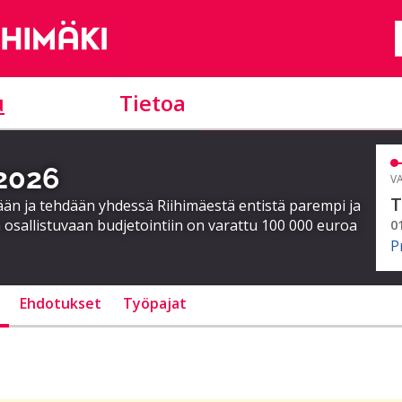
u
Tietoa
 2026
VA
T
ään ja tehdään yhdessä Riihimäestä entistä parempi ja
 osallistuvaan budjetointiin on varattu 100 000 euroa
0
P
Ehdotukset
Työpajat