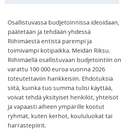
Osallistuvassa budjetoinnissa ideoidaan,
Tietoa tästä prosessista
päätetään ja tehdään yhdessä
Riihimäestä entistä parempi ja
toimivampi kotipaikka. Meidän Riksu.
Riihimäellä osallistuvaan budjetointiin on
varattu 100 000 euroa vuonna 2026
toteutettaviin hankkeisiin. Ehdotuksia
siitä, kuinka tuo summa tulisi käyttää,
voivat tehdä yksityiset henkilöt, yhteisöt
ja vapaasti aiheen ympärille kootut
ryhmät, kuten kerhot, koululuokat tai
harrastepiirit.