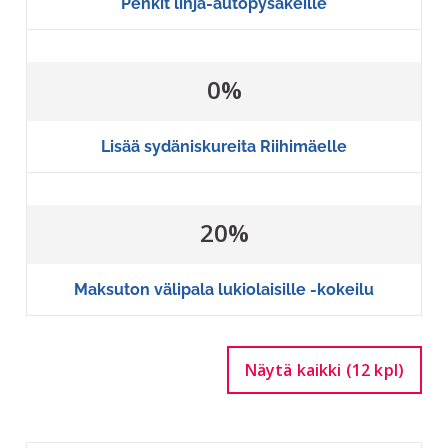
Penkit linja-autopysäkeille
0%
Lisää sydäniskureita Riihimäelle
20%
Maksuton välipala lukiolaisille -kokeilu
Näytä kaikki (12 kpl)