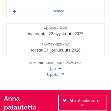
1
Seuraa
Osallistuva budjetointi 2026
1 seuraaja
ALKAMISPÄIVÄ
maanantai 22. syyskuuta 2025
PÄÄTTYMISPÄIVÄ
torstai 31. joulukuuta 2026
Viite: RIIHIMAKI-PART-2025-09-9
Jaa
Upota
Anna
Lähetä palautetta
palautetta
(Ulkoinen linkki