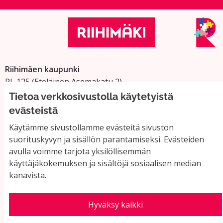
Riihimäen kaupunki
PL 125 (Eteläinen Asemakatu 2)
11101 Riihimäki
Tietoa verkkosivustolla käytetyistä
Vaihde: 019 758 4000
evästeistä
Sähköpostiosoitteet:
Käytämme sivustollamme evästeitä sivuston
etunimi.sukunimi@riihimaki.fi
suorituskyvyn ja sisällön parantamiseksi. Evästeiden
avulla voimme tarjota yksilöllisemmän
käyttäjäkokemuksen ja sisältöjä sosiaalisen median
Yhteystiedot ja usein kysyttyä
kanavista.
Käyttöehdot
Tietosuojaseloste
Saavutettavuus
Hyväksy kaikki
Evästeasetukset