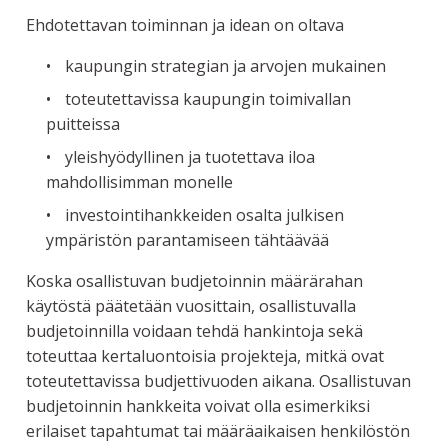
Ehdotettavan toiminnan ja idean on oltava
kaupungin strategian ja arvojen mukainen
toteutettavissa kaupungin toimivallan
puitteissa
yleishyödyllinen ja tuotettava iloa
mahdollisimman monelle
investointihankkeiden osalta julkisen
ympäristön parantamiseen tähtäävää
Koska osallistuvan budjetoinnin määrärahan
käytöstä päätetään vuosittain, osallistuvalla
budjetoinnilla voidaan tehdä hankintoja sekä
toteuttaa kertaluontoisia projekteja, mitkä ovat
toteutettavissa budjettivuoden aikana. Osallistuvan
budjetoinnin hankkeita voivat olla esimerkiksi
erilaiset tapahtumat tai määräaikaisen henkilöstön