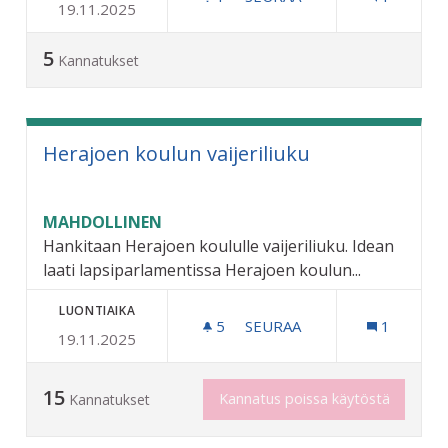
19.11.2025
PIENTEN KOIRIEN PARATII
5
Kannatukset
Herajoen koulun vaijeriliuku
MAHDOLLINEN
Hankitaan Herajoen koululle vaijeriliuku. Idean
laati lapsiparlamentissa Herajoen koulun...
LUONTIAIKA
5
5 SEURAAJAA
SEURAA
1
19.11.2025
HERAJOEN KOULUN VAIJER
15
Kannatus poissa käytöstä
Kannatukset