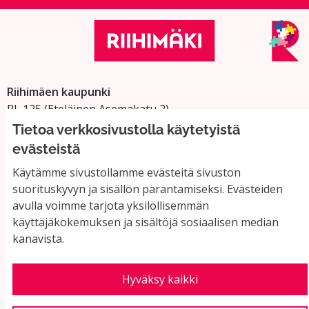
Riihimäen kaupunki
PL 125 (Eteläinen Asemakatu 2)
11101 Riihimäki
Tietoa verkkosivustolla käytetyistä
Vaihde: 019 758 4000
evästeistä
Sähköpostiosoitteet:
Käytämme sivustollamme evästeitä sivuston
etunimi.sukunimi@riihimaki.fi
suorituskyvyn ja sisällön parantamiseksi. Evästeiden
avulla voimme tarjota yksilöllisemmän
käyttäjäkokemuksen ja sisältöjä sosiaalisen median
Yhteystiedot ja usein kysyttyä
kanavista.
Käyttöehdot
Tietosuojaseloste
Saavutettavuus
Hyväksy kaikki
Evästeasetukset