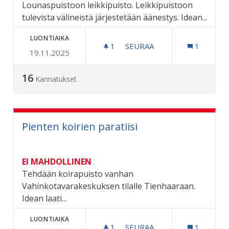
Lounaspuistoon leikkipuisto. Leikkipuistoon
tulevista välineistä järjestetään äänestys. Idean...
LUONTIAIKA
1
1 SEURAAJA
SEURAA
1
19.11.2025
LOUNASPUISTON LEIKKIPA
16
Kannatukset
Pienten koirien paratiisi
EI MAHDOLLINEN
Tehdään koirapuisto vanhan
Vahinkotavarakeskuksen tilalle Tienhaaraan.
Idean laati...
LUONTIAIKA
1
1 SEURAAJA
SEURAA
1