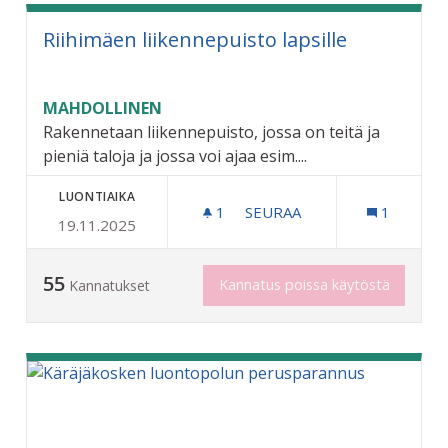
Riihimäen liikennepuisto lapsille
MAHDOLLINEN
Rakennetaan liikennepuisto, jossa on teitä ja
pieniä taloja ja jossa voi ajaa esim....
LUONTIAIKA
1
1 SEURAAJA
SEURAA
1
19.11.2025
RIIHIMÄEN LIIKENNEPUIST
55
Kannatus poissa käytöstä
Kannatukset