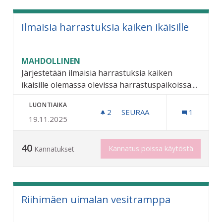
Ilmaisia harrastuksia kaiken ikäisille
MAHDOLLINEN
Järjestetään ilmaisia harrastuksia kaiken
ikäisille olemassa olevissa harrastuspaikoissa....
LUONTIAIKA
2
2 SEURAAJAA
SEURAA
1
19.11.2025
ILMAISIA HARRASTUKSIA KA
40
Kannatus poissa käytöstä
Kannatukset
Riihimäen uimalan vesitramppa