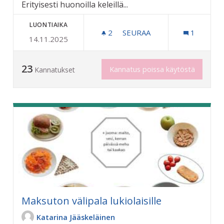
Erityisesti huonoilla keleillä...
LUONTIAIKA
2
2 SEURAAJAA
SEURAA
1
14.11.2025
BUSSIPYSÄKEILLE LISÄÄ K
23
Kannatus poissa käytöstä
Kannatukset
Maksuton välipala lukiolaisille
Katarina Jääskeläinen