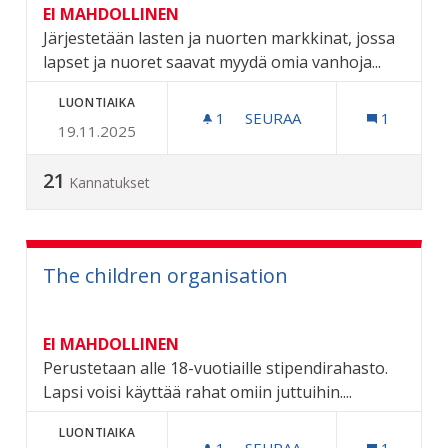
EI MAHDOLLINEN
Järjestetään lasten ja nuorten markkinat, jossa
lapset ja nuoret saavat myydä omia vanhoja...
LUONTIAIKA
1
1 SEURAAJA
SEURAA
1
19.11.2025
LASTEN JA NUORTEN MAR
21
Kannatukset
The children organisation
EI MAHDOLLINEN
Perustetaan alle 18-vuotiaille stipendirahasto.
Lapsi voisi käyttää rahat omiin juttuihin....
LUONTIAIKA
1
1 SEURAAJA
SEURAA
1