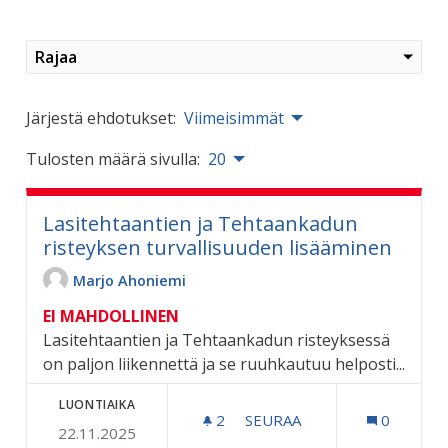
Rajaa
Järjestä ehdotukset:
Viimeisimmät
Tulosten määrä sivulla:
20
Lasitehtaantien ja Tehtaankadun
risteyksen turvallisuuden lisääminen
Marjo Ahoniemi
EI MAHDOLLINEN
Lasitehtaantien ja Tehtaankadun risteyksessä
on paljon liikennettä ja se ruuhkautuu helposti...
LUONTIAIKA
2
2 SEURAAJAA
SEURAA
0
22.11.2025
LASITEHTAANTIEN JA TEH