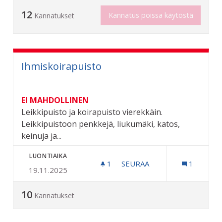
12
Kannatus poissa käytöstä
Kannatukset
Ihmiskoirapuisto
EI MAHDOLLINEN
Leikkipuisto ja koirapuisto vierekkäin.
Leikkipuistoon penkkejä, liukumäki, katos,
keinuja ja...
LUONTIAIKA
1
1 SEURAAJA
SEURAA
1
19.11.2025
IHMISKOIRAPUISTO
10
Kannatukset