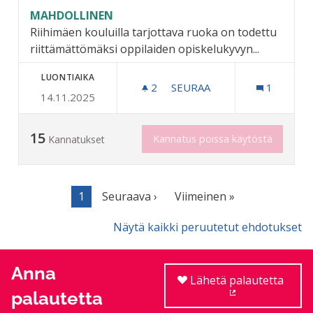
MAHDOLLINEN
Riihimäen kouluilla tarjottava ruoka on todettu
riittämättömäksi oppilaiden opiskelukyvyn...
LUONTIAIKA
2
2 SEURAAJAA
SEURAA
1
14.11.2025
MAKSUTON VÄLIPALA LUKI
15
Kannatus poissa käytöstä
Kannatukset
1
Seuraava ›
Viimeinen »
Näytä kaikki peruutetut ehdotukset
Anna
Lähetä palautetta
palautetta
(Ulkoinen linkki