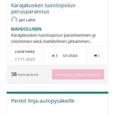
Käräjäkosken luontopolun
perusparannus
Jari Lahti
MAHDOLLINEN
Käräjäkosken luontopolun parantaminen ja
siistiminen sekä mahdollinen jatkaminen...
LUONTIAIKA
3
3 SEURAAJAA
SEURAA
1
17.11.2025
KÄRÄJÄKOSKEN LUONTOP
38
Kannatus poissa käytöstä
Kannatukset
Penkit linja-autopysäkeille