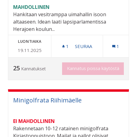
MAHDOLLINEN
Hankitaan vesitramppa uimahallin isoon
altaaseen. Idean laati lapsiparlamentissa
Herajoen koulun...
LUONTIAIKA
1
1 SEURAAJA
SEURAA
1
19.11.2025
RIIHIMÄEN UIMALAN VESI
25
Kannatus poissa käytöstä
Kannatukset
Minigolfrata Riihimäelle
EI MAHDOLLINEN
Rakennetaan 10-12 ratainen minigolfrata
Kirjastonpuistoon. Mailat ja pallot olisivat...