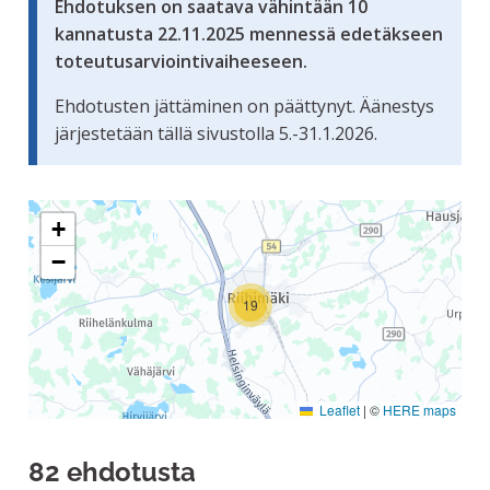
Ehdotuksen on saatava vähintään 10
kannatusta 22.11.2025 mennessä edetäkseen
toteutusarviointivaiheeseen.
Ehdotusten jättäminen on päättynyt. Äänestys
järjestetään tällä sivustolla 5.-31.1.2026.
Seuraavassa elementissä on kartta, joka esittää tämän siv
+
−
19
Leaflet
|
©
HERE maps
82 ehdotusta