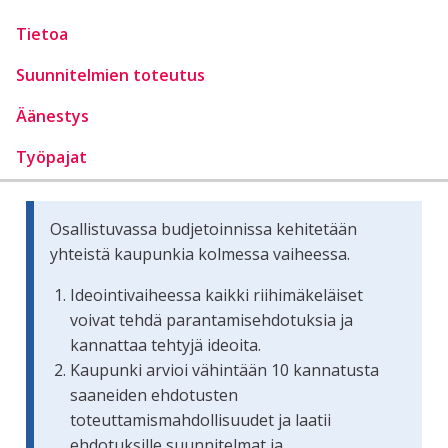
Tietoa
Suunnitelmien toteutus
Äänestys
Työpajat
Osallistuvassa budjetoinnissa kehitetään
yhteistä kaupunkia kolmessa vaiheessa.
Ideointivaiheessa kaikki riihimäkeläiset
voivat tehdä parantamisehdotuksia ja
kannattaa tehtyjä ideoita.
Kaupunki arvioi vähintään 10 kannatusta
saaneiden ehdotusten
toteuttamismahdollisuudet ja laatii
ehdotuksille suunnitelmat ja