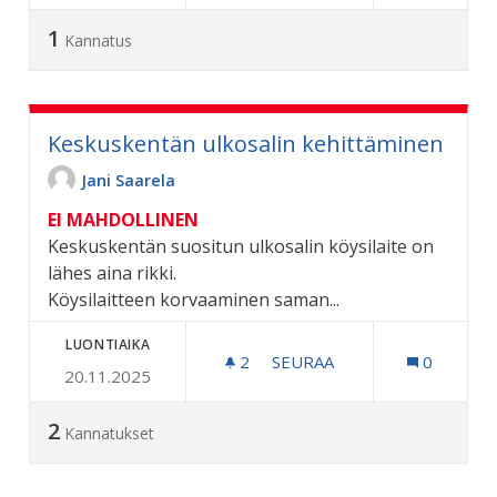
1
Kannatus
Keskuskentän ulkosalin kehittäminen
Jani Saarela
EI MAHDOLLINEN
Keskuskentän suositun ulkosalin köysilaite on
lähes aina rikki.
Köysilaitteen korvaaminen saman...
LUONTIAIKA
2
2 SEURAAJAA
SEURAA
0
20.11.2025
KESKUSKENTÄN ULKOSALI
2
Kannatukset