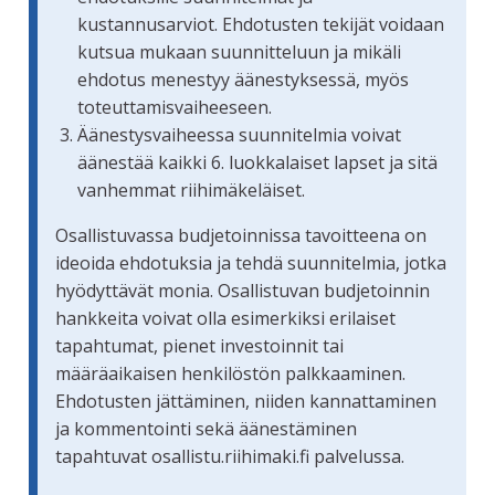
kustannusarviot. Ehdotusten tekijät voidaan
kutsua mukaan suunnitteluun ja mikäli
ehdotus menestyy äänestyksessä, myös
toteuttamisvaiheeseen.
Äänestysvaiheessa suunnitelmia voivat
äänestää kaikki 6. luokkalaiset lapset ja sitä
vanhemmat riihimäkeläiset.
Osallistuvassa budjetoinnissa tavoitteena on
ideoida ehdotuksia ja tehdä suunnitelmia, jotka
hyödyttävät monia. Osallistuvan budjetoinnin
hankkeita voivat olla esimerkiksi erilaiset
tapahtumat, pienet investoinnit tai
määräaikaisen henkilöstön palkkaaminen.
Ehdotusten jättäminen, niiden kannattaminen
ja kommentointi sekä äänestäminen
tapahtuvat osallistu.riihimaki.fi palvelussa.