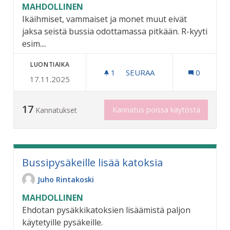
MAHDOLLINEN
Ikäihmiset, vammaiset ja monet muut eivät
jaksa seistä bussia odottamassa pitkään. R-kyyti
esim....
LUONTIAIKA
1
1 SEURAAJA
SEURAA
0
17.11.2025
PENKIT LINJA-AUTOPYSÄKE
17
Kannatus poissa käytöstä
Kannatukset
Bussipysäkeille lisää katoksia
Juho Rintakoski
MAHDOLLINEN
Ehdotan pysäkkikatoksien lisäämistä paljon
käytetyille pysäkeille.