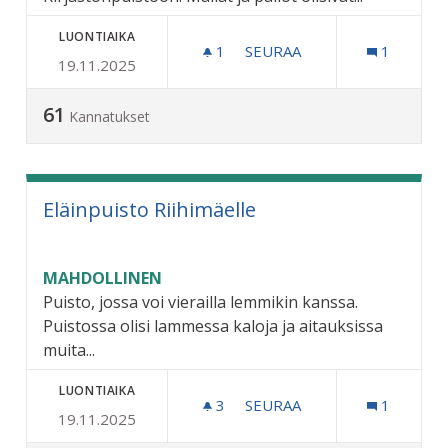
LUONTIAIKA
1
1 SEURAAJA
SEURAA
1
19.11.2025
MINIGOLFRATA RIIHIMÄEL
61
Kannatukset
Eläinpuisto Riihimäelle
MAHDOLLINEN
Puisto, jossa voi vierailla lemmikin kanssa.
Puistossa olisi lammessa kaloja ja aitauksissa
muita...
LUONTIAIKA
3
3 SEURAAJAA
SEURAA
1
19.11.2025
ELÄINPUISTO RIIHIMÄELL