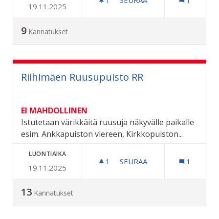
19.11.2025
THE CHILDREN ORGANISA
9
Kannatukset
Riihimäen Ruusupuisto RR
EI MAHDOLLINEN
Istutetaan värikkäitä ruusuja näkyvälle paikalle
esim. Ankkapuiston viereen, Kirkkopuiston...
LUONTIAIKA
1
1 SEURAAJA
SEURAA
1
19.11.2025
RIIHIMÄEN RUUSUPUISTO
13
Kannatukset