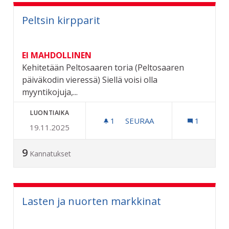
Peltsin kirpparit
EI MAHDOLLINEN
Kehitetään Peltosaaren toria (Peltosaaren
päiväkodin vieressä) Siellä voisi olla
myyntikojuja,...
LUONTIAIKA
1
1 SEURAAJA
SEURAA
1
19.11.2025
PELTSIN KIRPPARIT
9
Kannatukset
Lasten ja nuorten markkinat