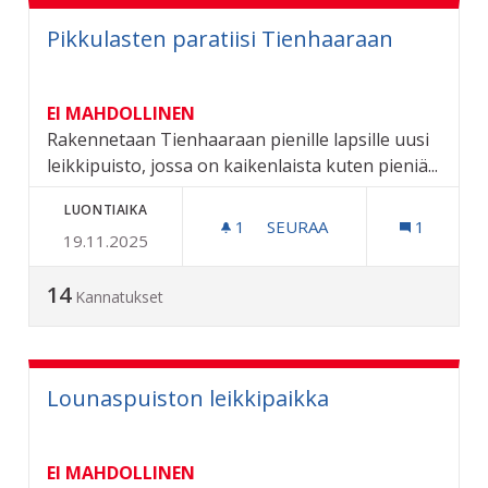
Pikkulasten paratiisi Tienhaaraan
EI MAHDOLLINEN
Rakennetaan Tienhaaraan pienille lapsille uusi
leikkipuisto, jossa on kaikenlaista kuten pieniä...
LUONTIAIKA
1
1 SEURAAJA
SEURAA
1
19.11.2025
PIKKULASTEN PARATIISI 
14
Kannatukset
Lounaspuiston leikkipaikka
EI MAHDOLLINEN