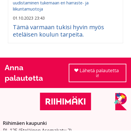
uudistaminen tukemaan eri harraste- ja
liikuntamuotoja
01.10.2023 23:43
Tämä varmaan tukisi hyvin myös
eteläisen koulun tarpeita.
Anna
Lähetä palautetta
palautetta
(Ulkoinen linkki
Riihimäen kaupunki
PL 125 (Eteläinen Asemakatu 2)