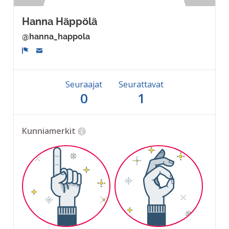
Hanna Häppölä
@hanna_happola
Ilmoita
Seuraajat
Seurattavat
0
1
Kunniamerkit