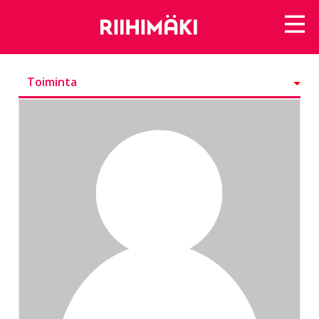
Toiminta
Kunniamerkit
Seurattavat
Seuraajat
Ryhmät