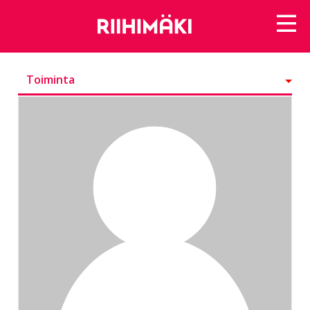
Toiminta
Kunniamerkit
Seurattavat
Seuraajat
Ryhmät