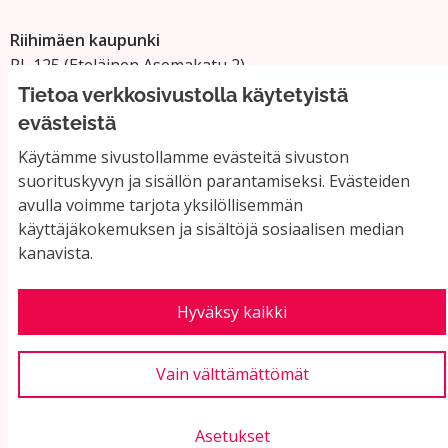
Riihimäen kaupunki
PL 125 (Eteläinen Asemakatu 2)
11101 Riihimäki
Tietoa verkkosivustolla käytetyistä
Vaihde: 019 758 4000
evästeistä
Sähköpostiosoitteet:
Käytämme sivustollamme evästeitä sivuston
etunimi.sukunimi@riihimaki.fi
suorituskyvyn ja sisällön parantamiseksi. Evästeiden
avulla voimme tarjota yksilöllisemmän
käyttäjäkokemuksen ja sisältöjä sosiaalisen median
Yhteystiedot ja usein kysyttyä
kanavista.
Käyttöehdot
Tietosuojaseloste
Saavutettavuus
Hyväksy kaikki
Evästeasetukset
Vain välttämättömät
Asetukset
Verkkosivusto luotu
vapaan ohjelmiston