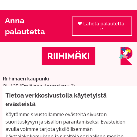
Anna
Lähetä palautetta
palautetta
(Ulkoinen linkki
Riihimäen kaupunki
PL 125 (Eteläinen Asemakatu 2)
11101 Riihimäki
Tietoa verkkosivustolla käytetyistä
Vaihde: 019 758 4000
evästeistä
Sähköpostiosoitteet:
Käytämme sivustollamme evästeitä sivuston
etunimi.sukunimi@riihimaki.fi
suorituskyvyn ja sisällön parantamiseksi. Evästeiden
avulla voimme tarjota yksilöllisemmän
käyttäjäkokemuksen ja sisältöjä sosiaalisen median
Yhteystiedot ja usein kysyttyä