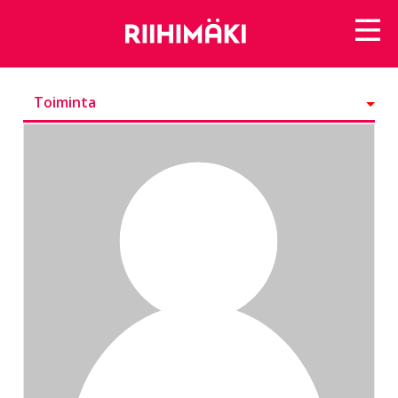
Toiminta
Kunniamerkit
Seurattavat
Seuraajat
Ryhmät