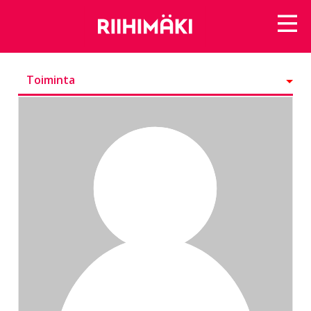
Toiminta
Kunniamerkit
Seurattavat
Seuraajat
Ryhmät