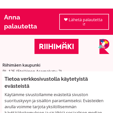
Anna
Lähetä palautetta
palautetta
(Ulkoinen linkki
Riihimäen kaupunki
PL 125 (Eteläinen Asemakatu 2)
11101 Riihimäki
Tietoa verkkosivustolla käytetyistä
Vaihde: 019 758 4000
evästeistä
Sähköpostiosoitteet:
Käytämme sivustollamme evästeitä sivuston
etunimi.sukunimi@riihimaki.fi
suorituskyvyn ja sisällön parantamiseksi. Evästeiden
avulla voimme tarjota yksilöllisemmän
käyttäjäkokemuksen ja sisältöjä sosiaalisen median