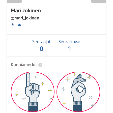
Mari Jokinen
@mari_jokinen
Ilmoita
Seuraajat
Seurattavat
0
1
Kunniamerkit