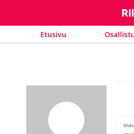
Etusivu
Osallist
Ehdot