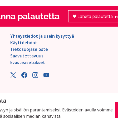
nna palautetta
Lähetä palautetta
Yhteystiedot ja usein kysyttyä
Käyttöehdot
Tietosuojaseloste
Saavutettavuus
Evästeasetukset
stä
vyn ja sisällön parantamiseksi. Evästeiden avulla voimme
ä sosiaalisen median kanavista.
miston
avulla.