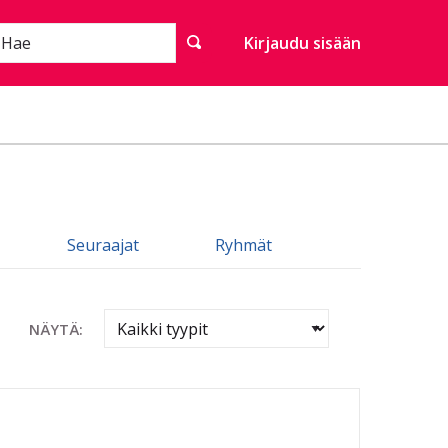
Hae
Kirjaudu sisään
Seuraajat
Ryhmät
NÄYTÄ: