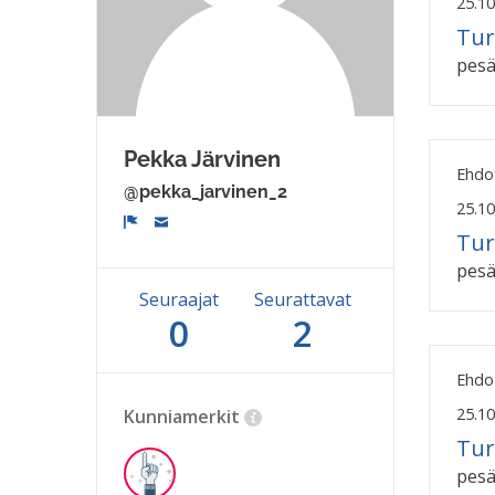
25.10
Tur
pesä
Pekka Järvinen
Ehdot
@pekka_jarvinen_2
25.10
Tur
Ilmoita
pesä
Seuraajat
Seurattavat
0
2
Ehdot
25.10
Kunniamerkit
Tur
pesä