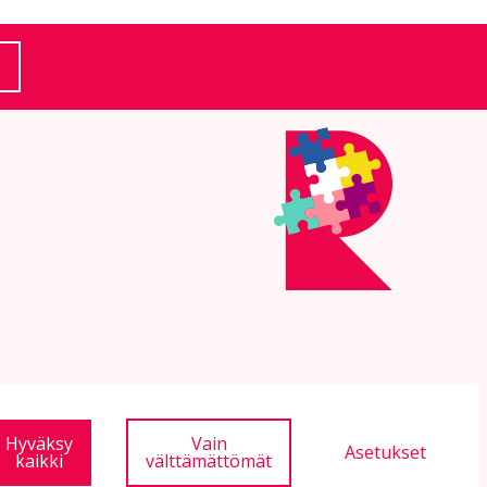
(Ulkoinen linkki)
Hyväksy
Vain
Asetukset
kaikki
välttämättömät