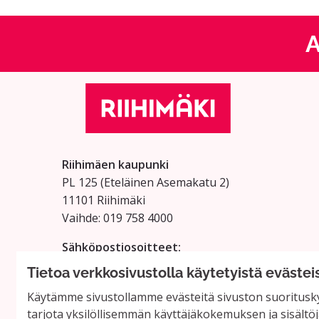
A
Riihimäen kaupunki
PL 125 (Eteläinen Asemakatu 2)
11101 Riihimäki
Vaihde: 019 758 4000
Sähköpostiosoitteet:
etunimi.sukunimi@riihimaki.fi
Tietoa verkkosivustolla käytetyistä evästei
Käytämme sivustollamme evästeitä sivuston suoritusky
tarjota yksilöllisemmän käyttäjäkokemuksen ja sisältöj
Verkkosivusto luotu
vapaan ohjel