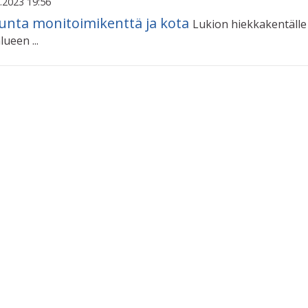
.2023 19:56
kunta monitoimikenttä ja kota
Lukion hiekkakentälle 
lueen ...