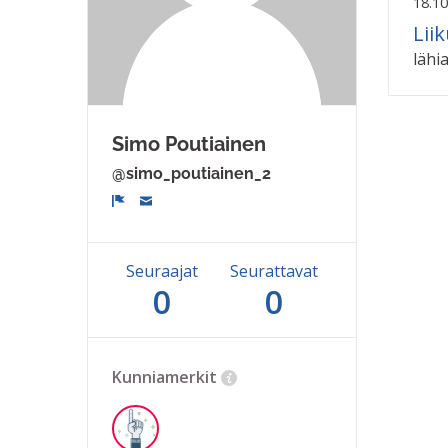
18.10
Lii
lähia
Simo Poutiainen
@simo_poutiainen_2
Ilmoita
Seuraajat
Seurattavat
0
0
Kunniamerkit