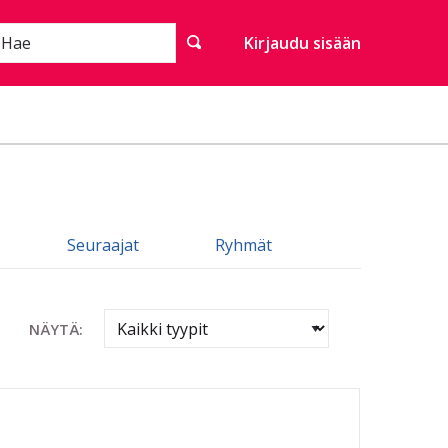
Hae
Kirjaudu sisään
Seuraajat
Ryhmät
NÄYTÄ: