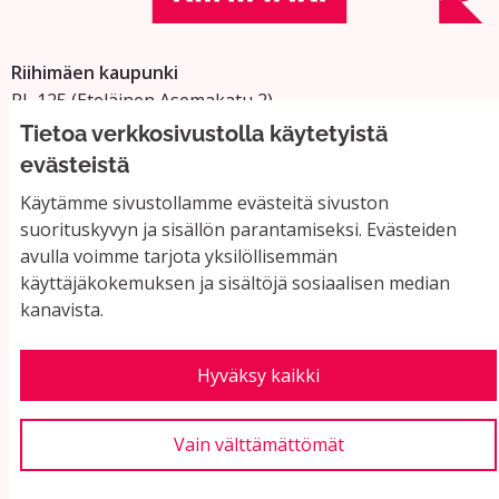
Riihimäen kaupunki
PL 125 (Eteläinen Asemakatu 2)
11101 Riihimäki
Tietoa verkkosivustolla käytetyistä
Vaihde: 019 758 4000
evästeistä
Sähköpostiosoitteet:
Käytämme sivustollamme evästeitä sivuston
etunimi.sukunimi@riihimaki.fi
suorituskyvyn ja sisällön parantamiseksi. Evästeiden
avulla voimme tarjota yksilöllisemmän
käyttäjäkokemuksen ja sisältöjä sosiaalisen median
Yhteystiedot ja usein kysyttyä
kanavista.
Käyttöehdot
Tietosuojaseloste
Saavutettavuus
Hyväksy kaikki
Evästeasetukset
Vain välttämättömät