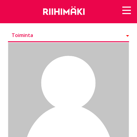
Toiminta
Kunniamerkit
Seurattavat
Seuraajat
Ryhmät