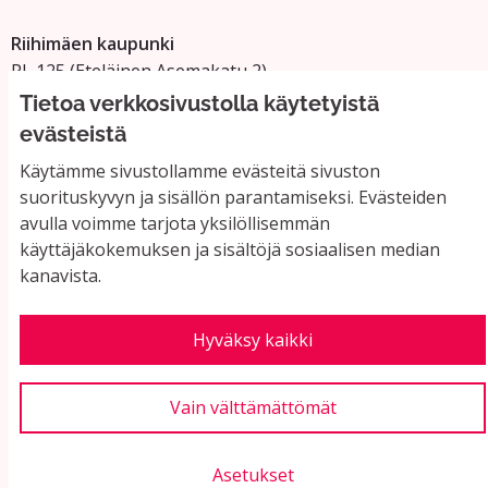
Riihimäen kaupunki
PL 125 (Eteläinen Asemakatu 2)
11101 Riihimäki
Tietoa verkkosivustolla käytetyistä
Vaihde: 019 758 4000
evästeistä
Sähköpostiosoitteet:
Käytämme sivustollamme evästeitä sivuston
etunimi.sukunimi@riihimaki.fi
suorituskyvyn ja sisällön parantamiseksi. Evästeiden
avulla voimme tarjota yksilöllisemmän
käyttäjäkokemuksen ja sisältöjä sosiaalisen median
Yhteystiedot ja usein kysyttyä
kanavista.
Käyttöehdot
Tietosuojaseloste
Saavutettavuus
Hyväksy kaikki
Evästeasetukset
Vain välttämättömät
Asetukset
Verkkosivusto luotu
vapaan ohjelmiston