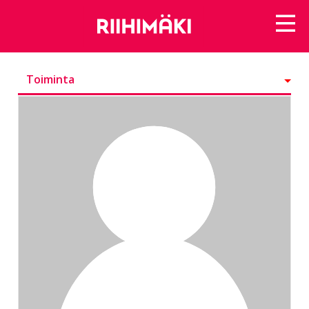
Toiminta
Kunniamerkit
Seurattavat
Seuraajat
Ryhmät