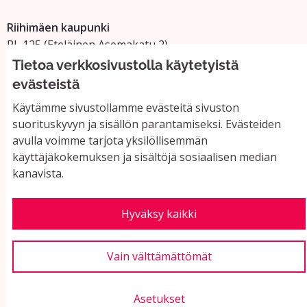
Riihimäen kaupunki
PL 125 (Eteläinen Asemakatu 2)
11101 Riihimäki
Tietoa verkkosivustolla käytetyistä
Vaihde: 019 758 4000
evästeistä
Sähköpostiosoitteet:
Käytämme sivustollamme evästeitä sivuston
etunimi.sukunimi@riihimaki.fi
suorituskyvyn ja sisällön parantamiseksi. Evästeiden
avulla voimme tarjota yksilöllisemmän
käyttäjäkokemuksen ja sisältöjä sosiaalisen median
Yhteystiedot ja usein kysyttyä
kanavista.
Käyttöehdot
Tietosuojaseloste
Saavutettavuus
Hyväksy kaikki
Evästeasetukset
Vain välttämättömät
Asetukset
Verkkosivusto luotu
vapaan ohjelmiston