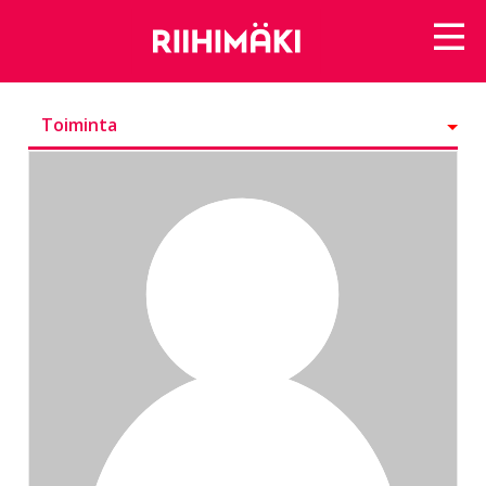
Toiminta
Kunniamerkit
Seurattavat
Seuraajat
Ryhmät