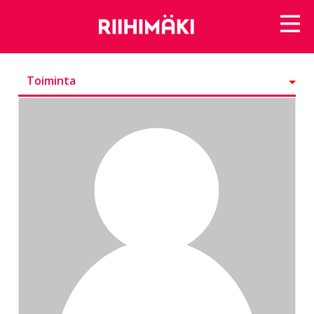
Toiminta
Kunniamerkit
Seurattavat
Seuraajat
Ryhmät