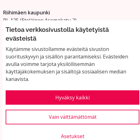
Riihimäen kaupunki
PL 125 (Eteläinen Asemakatu 2)
11101 Riihimäki
Tietoa verkkosivustolla käytetyistä
Vaihde: 019 758 4000
evästeistä
Sähköpostiosoitteet:
Käytämme sivustollamme evästeitä sivuston
etunimi.sukunimi@riihimaki.fi
suorituskyvyn ja sisällön parantamiseksi. Evästeiden
avulla voimme tarjota yksilöllisemmän
käyttäjäkokemuksen ja sisältöjä sosiaalisen median
Yhteystiedot ja usein kysyttyä
kanavista.
Käyttöehdot
Tietosuojaseloste
Saavutettavuus
Hyväksy kaikki
Evästeasetukset
Vain välttämättömät
Asetukset
Verkkosivusto luotu
vapaan ohjelmiston