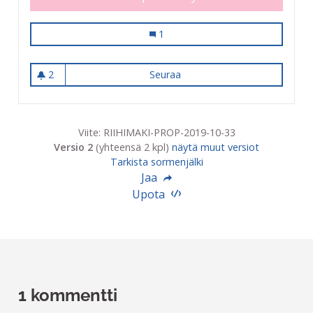
Etanoiden torjunta
1
2
Seuraa
Etanoiden torjunta
2 seuraajaa
Viite: RIIHIMAKI-PROP-2019-10-33
Versio 2
(yhteensä 2 kpl)
näytä muut versiot
Tarkista sormenjälki
Jaa
Upota
1 kommentti