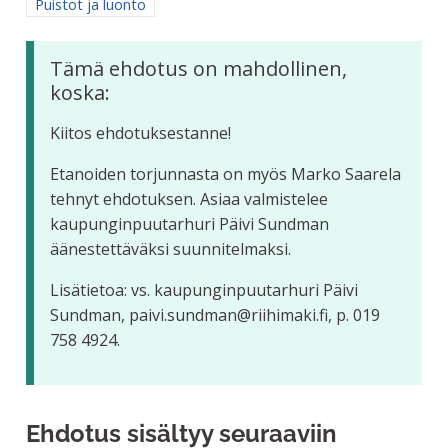
Rajaa tulokset aihepiirin mukaan: Puistot ja luonto
Puistot ja luonto
Tämä ehdotus on mahdollinen,
koska:
Kiitos ehdotuksestanne!
Etanoiden torjunnasta on myös Marko Saarela
tehnyt ehdotuksen. Asiaa valmistelee
kaupunginpuutarhuri Päivi Sundman
äänestettäväksi suunnitelmaksi.
Lisätietoa: vs. kaupunginpuutarhuri Päivi
Sundman, paivi.sundman@riihimaki.fi, p. 019
758 4924.
Ehdotus sisältyy seuraaviin