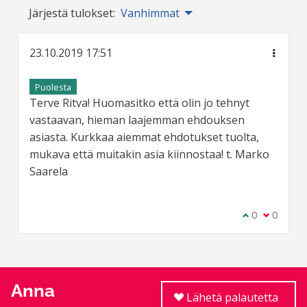
Järjestä tulokset:
Vanhimmat
23.10.2019 17:51
Puolesta
Terve Ritva! Huomasitko että olin jo tehnyt
vastaavan, hieman laajemman ehdouksen
asiasta. Kurkkaa aiemmat ehdotukset tuolta,
mukava että muitakin asia kiinnostaa! t. Marko
Saarela
Olen samaa m
0
Olen eri 
0
Anna
Lähetä palautetta