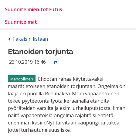
Suunnitelmien toteutus
Suunnitelmat
Takaisin listaan
Etanoiden torjunta
23.10.2019 16:46
Ilmoita
Ehdotan rahaa käytettäväksi
Mahdollinen
määrätietoiseen etanoiden torjuntaan. Ongelma on
laaja eri puolilla Riihimäkeä. Moni vapaaehtoinen
tekee pyyteetöntä työtä keräämällä etanoita
pyöräteiden varsilta ja esim. urheilupuistosta. Ilman
näitä vapaaehtoisia ongelma räjähtäisi entistä
enemmän käsiin.Nyt tarvitaan kaupungilta tukea,
jottei turhautuneisuus iske.