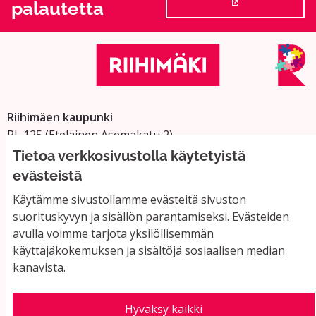
palautetta
(Ulkoinen linkki
Riihimäen kaupunki
PL 125 (Eteläinen Asemakatu 2)
11101 Riihimäki
Tietoa verkkosivustolla käytetyistä
Vaihde: 019 758 4000
evästeistä
Sähköpostiosoitteet:
Käytämme sivustollamme evästeitä sivuston
etunimi.sukunimi@riihimaki.fi
suorituskyvyn ja sisällön parantamiseksi. Evästeiden
avulla voimme tarjota yksilöllisemmän
käyttäjäkokemuksen ja sisältöjä sosiaalisen median
Yhteystiedot ja usein kysyttyä
kanavista.
Käyttöehdot
Tietosuojaseloste
Saavutettavuus
Hyväksy kaikki