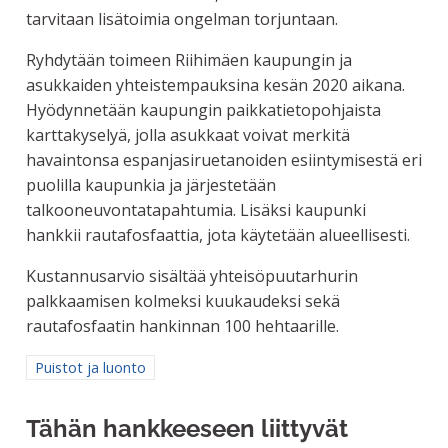
tarvitaan lisätoimia ongelman torjuntaan.
Ryhdytään toimeen Riihimäen kaupungin ja
asukkaiden yhteistempauksina kesän 2020 aikana.
Hyödynnetään kaupungin paikkatietopohjaista
karttakyselyä, jolla asukkaat voivat merkitä
havaintonsa espanjasiruetanoiden esiintymisestä eri
puolilla kaupunkia ja järjestetään
talkooneuvontatapahtumia. Lisäksi kaupunki
hankkii rautafosfaattia, jota käytetään alueellisesti.
Kustannusarvio sisältää yhteisöpuutarhurin
palkkaamisen kolmeksi kuukaudeksi sekä
rautafosfaatin hankinnan 100 hehtaarille.
Rajaa tulokset aihepiirin mukaan: Puistot ja luonto
Puistot ja luonto
Tähän hankkeeseen liittyvät