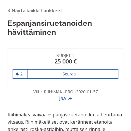
Näytä kaikki hankkeet
Espanjansiruetanoiden
hävittäminen
BUDJETTI
25 000 €
2
Seuraa
Espanjansiruetanoiden hävi
2 seuraajaa
Viite: RIIHIMAKI-PROJ-2020-01-57
Jaa
Riihimäkeä vaivaa espanjasiruetanoiden aiheuttama
vitsaus. Riihimäkeläiset ovat keränneet etanoita
ahkerasti roska-astioihin, mutta sen rinnalle