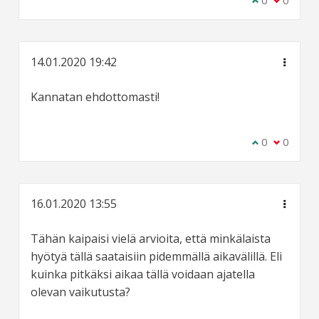
Olen samaa m
0
Olen eri 
0
14.01.2020 19:42
Kannatan ehdottomasti!
Olen samaa m
0
Olen eri 
0
16.01.2020 13:55
Tähän kaipaisi vielä arvioita, että minkälaista
hyötyä tällä saataisiin pidemmällä aikavälillä. Eli
kuinka pitkäksi aikaa tällä voidaan ajatella
olevan vaikutusta?