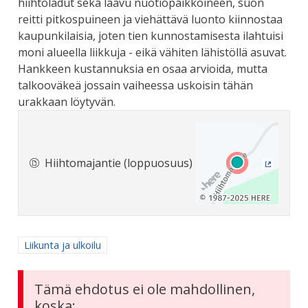
hiihtoladut sekä laavu nuotiopaikkoineen, suon
reitti pitkospuineen ja viehättävä luonto kiinnostaa
kaupunkilaisia, joten tien kunnostamisesta ilahtuisi
moni alueella liikkuja - eikä vähiten lähistöllä asuvat.
Hankkeen kustannuksia en osaa arvioida, mutta
talkooväkeä jossain vaiheessa uskoisin tähän
urakkaan löytyvän.
Hiihtomajantie (loppuosuus)
(Ulkoine
Rajaa tulokset aihepiirin mukaan: Liikunta ja ulkoilu
Liikunta ja ulkoilu
Tämä ehdotus ei ole mahdollinen,
koska: