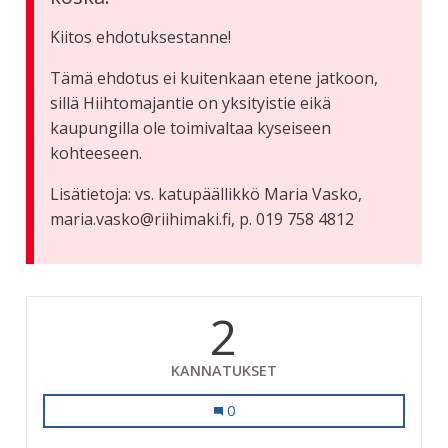
Kiitos ehdotuksestanne!
Tämä ehdotus ei kuitenkaan etene jatkoon,
sillä Hiihtomajantie on yksityistie eikä
kaupungilla ole toimivaltaa kyseiseen
kohteeseen.
Lisätietoja: vs. katupäällikkö Maria Vasko,
maria.vasko@riihimaki.fi, p. 019 758 4812
2
KANNATUKSET
Kunnostetaan Hiihtomajantie!
0