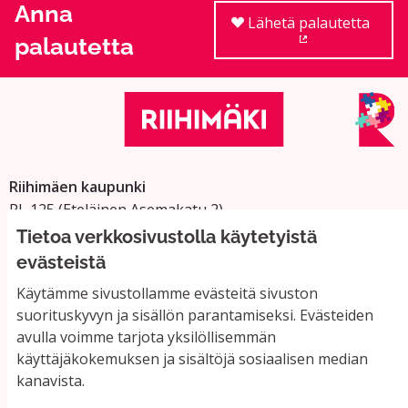
Anna
Lähetä palautetta
palautetta
(Ulkoinen linkki
Riihimäen kaupunki
PL 125 (Eteläinen Asemakatu 2)
11101 Riihimäki
Tietoa verkkosivustolla käytetyistä
Vaihde: 019 758 4000
evästeistä
Sähköpostiosoitteet:
Käytämme sivustollamme evästeitä sivuston
etunimi.sukunimi@riihimaki.fi
suorituskyvyn ja sisällön parantamiseksi. Evästeiden
avulla voimme tarjota yksilöllisemmän
käyttäjäkokemuksen ja sisältöjä sosiaalisen median
Yhteystiedot ja usein kysyttyä
kanavista.
Käyttöehdot
Tietosuojaseloste