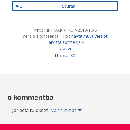
2
Seuraa
Kunnostetaan Hiihtomajanti
2 seuraajaa
Viite: RIIHIMAKI-PROP-2019-10-8
Versio 1
(yhteensä 1 kpl)
näytä muut versiot
Tarkista sormenjälki
Jaa
Upota
0 kommenttia
Järjestä tulokset:
Vanhimmat