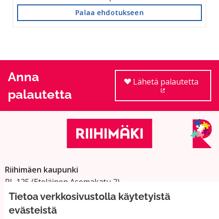
Palaa ehdotukseen
Anna
Lähetä palautetta
palautetta
(Ulkoinen linkki
Riihimäen kaupunki
PL 125 (Eteläinen Asemakatu 2)
11101 Riihimäki
Tietoa verkkosivustolla käytetyistä
Vaihde: 019 758 4000
evästeistä