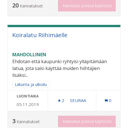
20
Kannatus poissa käytöstä
Kannatukset
Koiralatu Riihimäelle
MAHDOLLINEN
Ehdotan että kaupunki ryhtyisi ylläpitämään
latua, jota saisi käyttää muiden hiihtäjien
lisäksi...
Rajaa tulokset aihepiirin mukaan: Liikunta ja ulkoilu
Liikunta ja ulkoilu
LUONTIAIKA
2
2 SEURAAJAA
SEURAA
0
05.11.2019
KOIRALATU RIIHIMÄELLE
3
Kannatus poissa käytöstä
Kannatukset