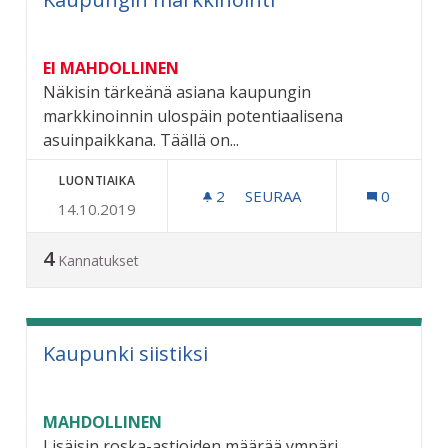
EI MAHDOLLINEN
Näkisin tärkeänä asiana kaupungin
markkinoinnin ulospäin potentiaalisena
asuinpaikkana. Täällä on...
LUONTIAIKA
2
2 SEURAAJAA
SEURAA
0
14.10.2019
KAUPUNGIN MARKKINOINT
4
Kannatukset
Kaupunki siistiksi
MAHDOLLINEN
Lisäisin roska-astioiden määrää ympäri