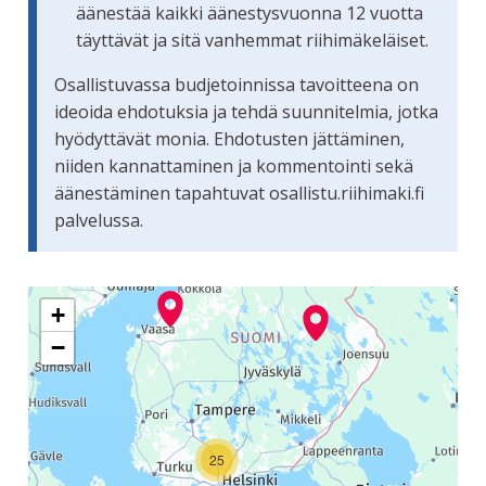
äänestää kaikki äänestysvuonna 12 vuotta
täyttävät ja sitä vanhemmat riihimäkeläiset.
Osallistuvassa budjetoinnissa tavoitteena on
ideoida ehdotuksia ja tehdä suunnitelmia, jotka
hyödyttävät monia. Ehdotusten jättäminen,
niiden kannattaminen ja kommentointi sekä
äänestäminen tapahtuvat osallistu.riihimaki.fi
palvelussa.
Seuraavassa elementissä on kartta, joka esittää tämän siv
+
−
25