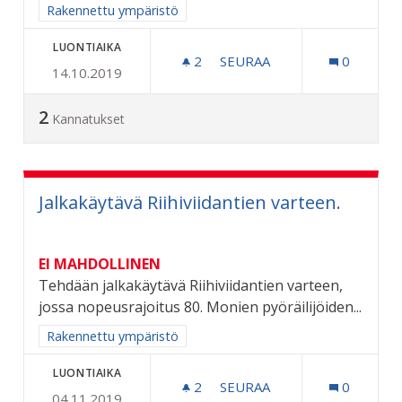
Rajaa tulokset aihepiirin mukaan: Rakennettu ympäristö
Rakennettu ympäristö
LUONTIAIKA
2
2 SEURAAJAA
SEURAA
0
14.10.2019
KOKONKADUN KUNNOSTU
2
Kannatukset
Jalkakäytävä Riihiviidantien varteen.
EI MAHDOLLINEN
Tehdään jalkakäytävä Riihiviidantien varteen,
jossa nopeusrajoitus 80. Monien pyöräilijöiden...
Rajaa tulokset aihepiirin mukaan: Rakennettu ympäristö
Rakennettu ympäristö
LUONTIAIKA
2
2 SEURAAJAA
SEURAA
0
04.11.2019
JALKAKÄYTÄVÄ RIIHIVIIDA