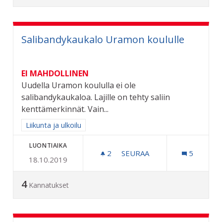
Salibandykaukalo Uramon koululle
EI MAHDOLLINEN
Uudella Uramon koululla ei ole
salibandykaukaloa. Lajille on tehty saliin
kenttämerkinnät. Vain...
Rajaa tulokset aihepiirin mukaan: Liikunta ja ulkoilu
Liikunta ja ulkoilu
LUONTIAIKA
2
2 SEURAAJAA
SEURAA
5
18.10.2019
SALIBANDYKAUKALO URA
4
Kannatukset