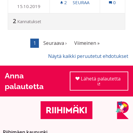
2
2 SEURAAJAA
SEURAA
0
15.10.2019
KOULUKULJETUS TOIMIVAKS
2
Kannatukset
1
Seuraava ›
Viimeinen »
Näytä kaikki peruutetut ehdotukset
Anna
Lähetä palautetta
palautetta
(Ulkoinen linkki
Riihimäen kaupunki