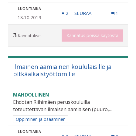
LUONTIAIKA
2
2 SEURAAJAA
SEURAA
1
18.10.2019
PUSIKOITTEN RAIVAAMINE
3
Kannatus poissa käytöstä
Kannatukset
Ilmainen aamiainen koululaisille ja
pitkäaikaistyöttömille
MAHDOLLINEN
Ehdotan Riihimäen peruskouluilla
toteuttettavan ilmaisen aamiaisen (puuro,...
Rajaa tulokset aihepiirin mukaan: Oppiminen ja osaaminen
Oppiminen ja osaaminen
LUONTIAIKA