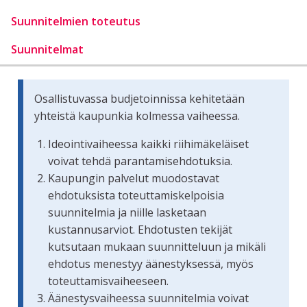
Suunnitelmien toteutus
Suunnitelmat
Osallistuvassa budjetoinnissa kehitetään
yhteistä kaupunkia kolmessa vaiheessa.
Ideointivaiheessa kaikki riihimäkeläiset
voivat tehdä parantamisehdotuksia.
Kaupungin palvelut muodostavat
ehdotuksista toteuttamiskelpoisia
suunnitelmia ja niille lasketaan
kustannusarviot. Ehdotusten tekijät
kutsutaan mukaan suunnitteluun ja mikäli
ehdotus menestyy äänestyksessä, myös
toteuttamisvaiheeseen.
Äänestysvaiheessa suunnitelmia voivat