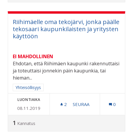
Riihimäelle oma tekojärvi, jonka päälle
tekosaari kaupunkilaisten ja yritysten
käyttöön
EI MAHDOLLINEN
Ehdotan, että Riihimäen kaupunki rakennuttaisi
ja toteuttaisi jonnekin päin kaupunkia, tai
hieman...
Rajaa tulokset aihepiirin mukaan: Yhteisöllisyys
Yhteisöllisyys
LUONTIAIKA
2
2 SEURAAJAA
SEURAA
0
08.11.2019
RIIHIMÄELLE OMA TEKOJÄ
1
Kannatus