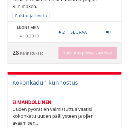
Riihimäkeä.
Rajaa tulokset aihepiirin mukaan: Puistot ja luonto
Puistot ja luonto
LUONTIAIKA
2
2 SEURAAJAA
SEURAA
1
14.10.2019
KAUPUNKI SIISTIKSI
28
Kannatus poissa käytöstä
Kannatukset
Kokonkadun kunnostus
EI MAHDOLLINEN
Uuden pyörätien valmistuttua vaatisi
kokonkatu uuden päällysteen ja ojien
avaamisen...