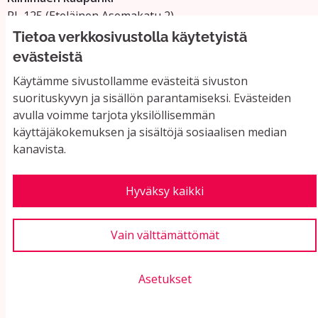
PL 125 (Eteläinen Asemakatu 2)
11101 Riihimäki
Tietoa verkkosivustolla käytetyistä
Vaihde: 019 758 4000
evästeistä
Sähköpostiosoitteet:
Käytämme sivustollamme evästeitä sivuston
etunimi.sukunimi@riihimaki.fi
suorituskyvyn ja sisällön parantamiseksi. Evästeiden
avulla voimme tarjota yksilöllisemmän
käyttäjäkokemuksen ja sisältöjä sosiaalisen median
Yhteystiedot ja usein kysyttyä
kanavista.
Käyttöehdot
Tietosuojaseloste
Saavutettavuus
Hyväksy kaikki
Evästeasetukset
Vain välttämättömät
Asetukset
Verkkosivusto luotu
vapaan ohjelmiston
(Ul
avulla.