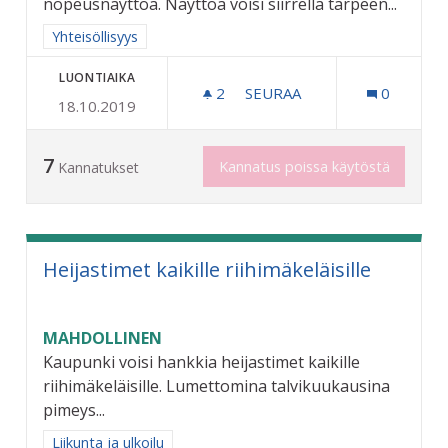
nopeusnäyttöä. Näyttöä voisi siirrellä tarpeen...
Rajaa tulokset aihepiirin mukaan: Yhteisöllisyys
Yhteisöllisyys
LUONTIAIKA
2
2 SEURAAJAA
SEURAA
0
18.10.2019
SIIRRELTÄVÄ NOPEUSNÄ
7
Kannatus poissa käytöstä
Kannatukset
Heijastimet kaikille riihimäkeläisille
MAHDOLLINEN
Kaupunki voisi hankkia heijastimet kaikille
riihimäkeläisille. Lumettomina talvikuukausina
pimeys...
Rajaa tulokset aihepiirin mukaan: Liikunta ja ulkoilu
Liikunta ja ulkoilu