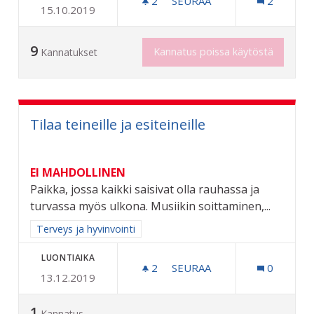
2
2 SEURAAJAA
SEURAA
2
15.10.2019
ILMAINEN AAMIAINEN KOUL
9
Kannatus poissa käytöstä
Kannatukset
Tilaa teineille ja esiteineille
EI MAHDOLLINEN
Paikka, jossa kaikki saisivat olla rauhassa ja
turvassa myös ulkona. Musiikin soittaminen,...
Rajaa tulokset aihepiirin mukaan: Terveys ja hyvinvointi
Terveys ja hyvinvointi
LUONTIAIKA
2
2 SEURAAJAA
SEURAA
0
13.12.2019
TILAA TEINEILLE JA ESITEI
1
Kannatus