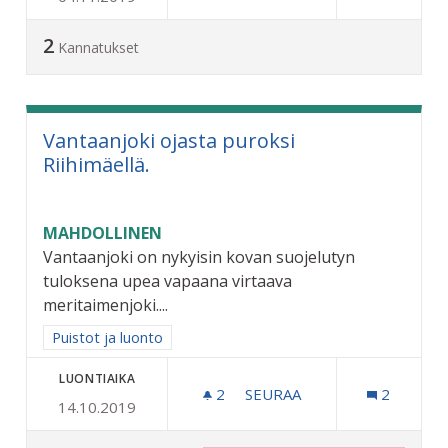
2
Kannatukset
Vantaanjoki ojasta puroksi
Riihimäellä.
MAHDOLLINEN
Vantaanjoki on nykyisin kovan suojelutyn
tuloksena upea vapaana virtaava
meritaimenjoki....
Rajaa tulokset aihepiirin mukaan: Puistot ja luonto
Puistot ja luonto
LUONTIAIKA
2
2 SEURAAJAA
SEURAA
2
14.10.2019
VANTAANJOKI OJASTA PURO