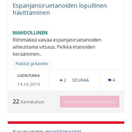
Espanjansiruetanoiden lopullinen
hävittäminen
MAHDOLLINEN
Riihimäkeä vaivaa espanjasiruetanoiden
aiheuttama vitsaus. Pelkkä etanoiden
kerääminen...
Rajaa tulokset aihepiirin mukaan: Puistot ja luonto
Puistot ja luonto
LUONTIAIKA
2
2 SEURAAJAA
SEURAA
4
14.10.2019
ESPANJANSIRUETANOIDEN
22
Kannatus poissa käytöstä
Kannatukset
Kaupungin markkinointi