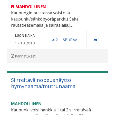
EI MAHDOLLINEN
Kaupungin puistossa voisi olla
kaupunki/sähköpyöräparkki.( Sekä
rautatieasemalla ja sairaalalla.)...
LUONTIAIKA
2
2 SEURAAJAA
SEURAA
1
17.10.2019
PERUSTETAAN KAUPUNKII
2
Kannatukset
Siirreltävä nopeusnäyttö
hymynaama/mutrunaama
MAHDOLLINEN
Kaupunki voisi hankkia 1 tai 2 siirreltävää