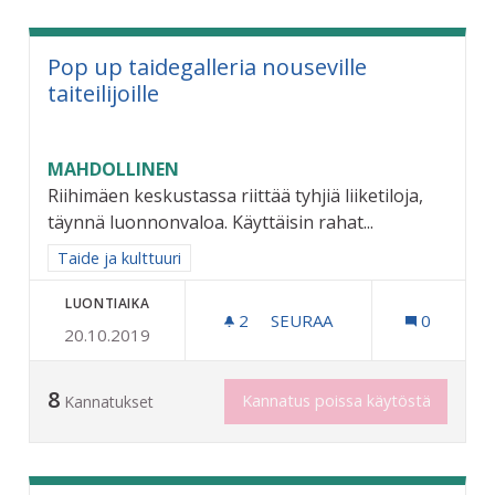
Pop up taidegalleria nouseville
taiteilijoille
MAHDOLLINEN
Riihimäen keskustassa riittää tyhjiä liiketiloja,
täynnä luonnonvaloa. Käyttäisin rahat...
Rajaa tulokset aihepiirin mukaan: Taide ja kulttuuri
Taide ja kulttuuri
LUONTIAIKA
2
2 SEURAAJAA
SEURAA
0
20.10.2019
POP UP TAIDEGALLERIA NO
8
Kannatus poissa käytöstä
Kannatukset