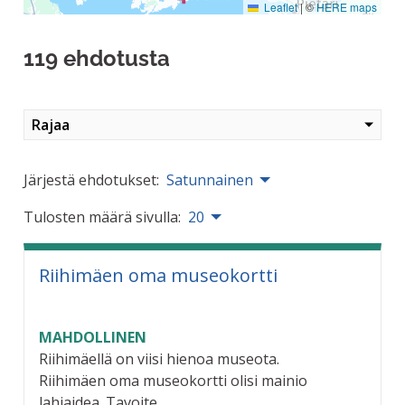
Leaflet
|
©
HERE maps
119 ehdotusta
Rajaa
Järjestä ehdotukset:
Satunnainen
Tulosten määrä sivulla:
20
Riihimäen oma museokortti
MAHDOLLINEN
Riihimäellä on viisi hienoa museota.
Riihimäen oma museokortti olisi mainio
lahjaidea. Tavoite...