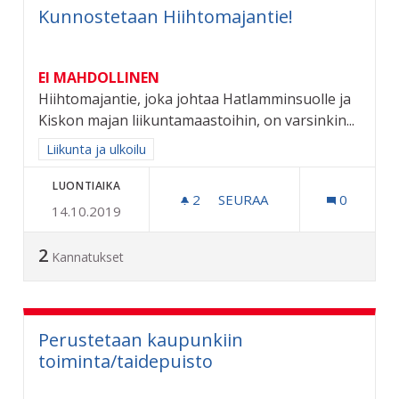
Kunnostetaan Hiihtomajantie!
EI MAHDOLLINEN
Hiihtomajantie, joka johtaa Hatlamminsuolle ja
Kiskon majan liikuntamaastoihin, on varsinkin...
Rajaa tulokset aihepiirin mukaan: Liikunta ja ulkoilu
Liikunta ja ulkoilu
LUONTIAIKA
2
2 SEURAAJAA
SEURAA
0
14.10.2019
KUNNOSTETAAN HIIHTOMA
2
Kannatukset
Perustetaan kaupunkiin
toiminta/taidepuisto