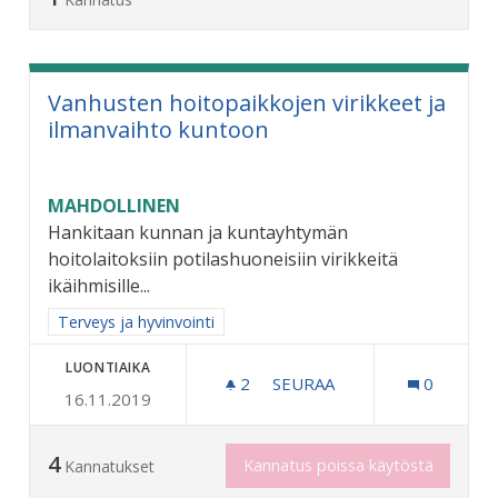
Vanhusten hoitopaikkojen virikkeet ja
ilmanvaihto kuntoon
MAHDOLLINEN
Hankitaan kunnan ja kuntayhtymän
hoitolaitoksiin potilashuoneisiin virikkeitä
ikäihmisille...
Rajaa tulokset aihepiirin mukaan: Terveys ja hyvinvointi
Terveys ja hyvinvointi
LUONTIAIKA
2
2 SEURAAJAA
SEURAA
0
16.11.2019
VANHUSTEN HOITOPAIKKO
4
Kannatus poissa käytöstä
Kannatukset