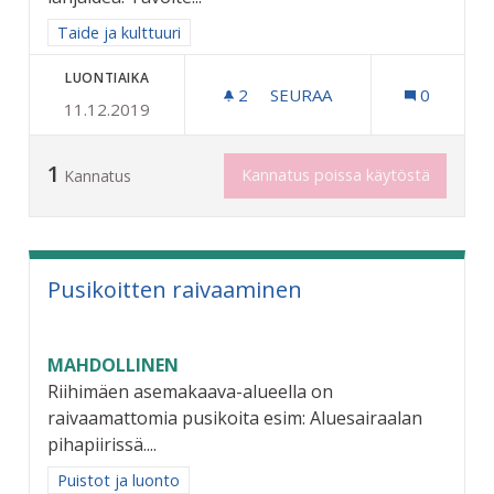
Rajaa tulokset aihepiirin mukaan: Taide ja kulttuuri
Taide ja kulttuuri
LUONTIAIKA
2
2 SEURAAJAA
SEURAA
0
11.12.2019
RIIHIMÄEN OMA MUSEOKO
1
Kannatus poissa käytöstä
Kannatus
Pusikoitten raivaaminen
MAHDOLLINEN
Riihimäen asemakaava-alueella on
raivaamattomia pusikoita esim: Aluesairaalan
pihapiirissä....
Rajaa tulokset aihepiirin mukaan: Puistot ja luonto
Puistot ja luonto