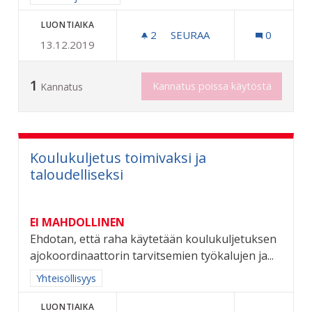
LUONTIAIKA
2
2 SEURAAJAA
SEURAA
0
13.12.2019
HEIJASTIMET KAIKILLE RII
1
Kannatus poissa käytöstä
Kannatus
Koulukuljetus toimivaksi ja
taloudelliseksi
EI MAHDOLLINEN
Ehdotan, että raha käytetään koulukuljetuksen
ajokoordinaattorin tarvitsemien työkalujen ja...
Rajaa tulokset aihepiirin mukaan: Yhteisöllisyys
Yhteisöllisyys
LUONTIAIKA