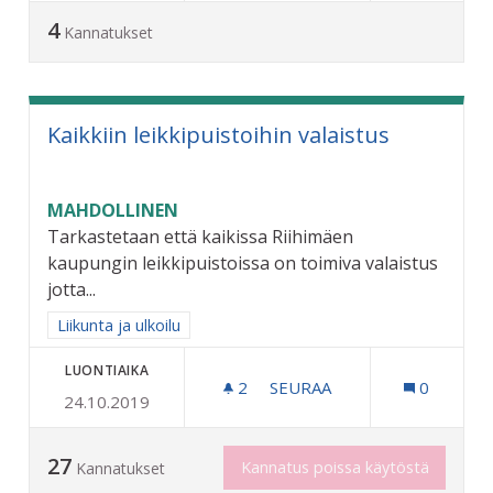
4
Kannatukset
Kaikkiin leikkipuistoihin valaistus
MAHDOLLINEN
Tarkastetaan että kaikissa Riihimäen
kaupungin leikkipuistoissa on toimiva valaistus
jotta...
Rajaa tulokset aihepiirin mukaan: Liikunta ja ulkoilu
Liikunta ja ulkoilu
LUONTIAIKA
2
2 SEURAAJAA
SEURAA
0
24.10.2019
KAIKKIIN LEIKKIPUISTOIHI
27
Kannatus poissa käytöstä
Kannatukset