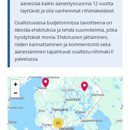
äänestää kaikki äänestysvuonna 12 vuotta
täyttävät ja sitä vanhemmat riihimäkeläiset.
Osallistuvassa budjetoinnissa tavoitteena on
ideoida ehdotuksia ja tehdä suunnitelmia, jotka
hyödyttävät monia. Ehdotusten jättäminen,
niiden kannattaminen ja kommentointi sekä
äänestäminen tapahtuvat osallistu.riihimaki.fi
palvelussa.
Seuraavassa elementissä on kartta, joka esittää tämän siv
+
−
25