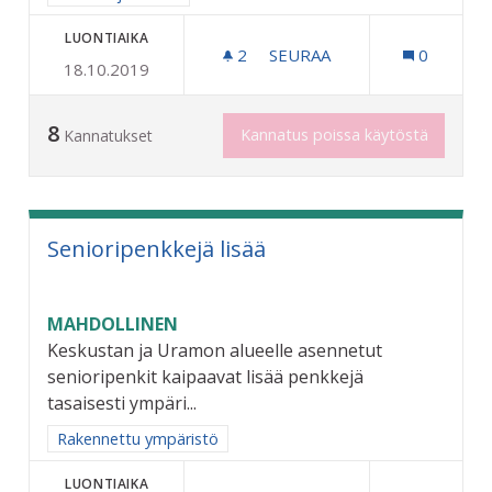
LUONTIAIKA
2
2 SEURAAJAA
SEURAA
0
18.10.2019
TALVIURHEILUVÄLINEITÄ 
8
Kannatus poissa käytöstä
Kannatukset
Senioripenkkejä lisää
MAHDOLLINEN
Keskustan ja Uramon alueelle asennetut
senioripenkit kaipaavat lisää penkkejä
tasaisesti ympäri...
Rajaa tulokset aihepiirin mukaan: Rakennettu ympäristö
Rakennettu ympäristö
LUONTIAIKA