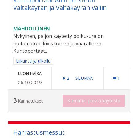
Kuntoportaat Allin puistoon
Valtakäyrän ja Vähäkäyrän väliin
MAHDOLLINEN
Nykyinen, paljon käytetty polku-ura on
hoitamaton, kivikkoinen ja vaarallinen.
Kuntoportaat...
Rajaa tulokset aihepiirin mukaan: Liikunta ja ulkoilu
Liikunta ja ulkoilu
LUONTIAIKA
2
2 SEURAAJAA
SEURAA
1
26.10.2019
KUNTOPORTAAT ALLIN PUI
3
Kannatus poissa käytöstä
Kannatukset
Harrastusmessut