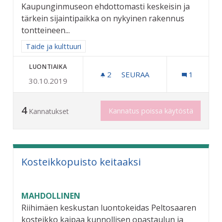
Kaupunginmuseon ehdottomasti keskeisin ja
tärkein sijaintipaikka on nykyinen rakennus
tontteineen...
Rajaa tulokset aihepiirin mukaan: Taide ja kulttuuri
Taide ja kulttuuri
LUONTIAIKA
2
2 SEURAAJAA
SEURAA
1
30.10.2019
KAUPUNGINMUSEO RAUTAT
4
Kannatus poissa käytöstä
Kannatukset
Kosteikkopuisto keitaaksi
MAHDOLLINEN
Riihimäen keskustan luontokeidas Peltosaaren
kosteikko kaipaa kunnollisen opastaulun ja