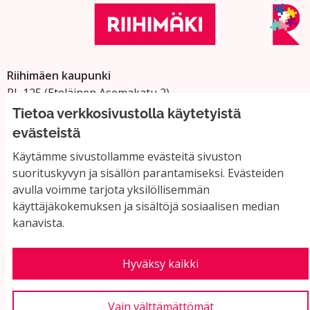
Riihimäen kaupunki
PL 125 (Eteläinen Asemakatu 2)
11101 Riihimäki
Tietoa verkkosivustolla käytetyistä
Vaihde: 019 758 4000
evästeistä
Sähköpostiosoitteet:
Käytämme sivustollamme evästeitä sivuston
etunimi.sukunimi@riihimaki.fi
suorituskyvyn ja sisällön parantamiseksi. Evästeiden
avulla voimme tarjota yksilöllisemmän
käyttäjäkokemuksen ja sisältöjä sosiaalisen median
Yhteystiedot ja usein kysyttyä
kanavista.
Käyttöehdot
Tietosuojaseloste
Saavutettavuus
Hyväksy kaikki
Evästeasetukset
Vain välttämättömät