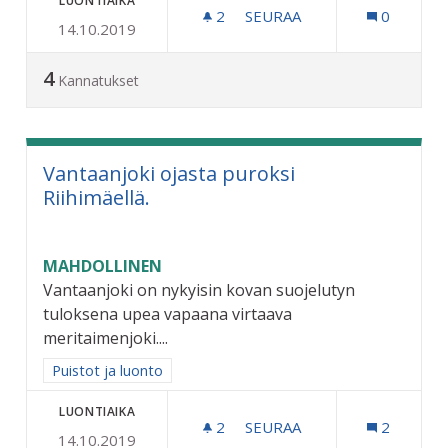
LUONTIAIKA
2
2 SEURAAJAA
SEURAA
0
14.10.2019
KAUPUNGIN MARKKINOINT
4
Kannatukset
Vantaanjoki ojasta puroksi
Riihimäellä.
MAHDOLLINEN
Vantaanjoki on nykyisin kovan suojelutyn
tuloksena upea vapaana virtaava
meritaimenjoki....
Rajaa tulokset aihepiirin mukaan: Puistot ja luonto
Puistot ja luonto
LUONTIAIKA
2
2 SEURAAJAA
SEURAA
2
14.10.2019
VANTAANJOKI OJASTA PURO