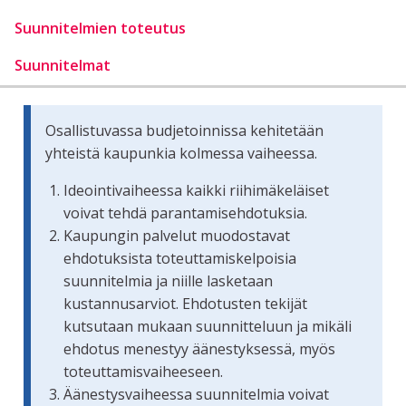
Suunnitelmien toteutus
Suunnitelmat
Osallistuvassa budjetoinnissa kehitetään
yhteistä kaupunkia kolmessa vaiheessa.
Ideointivaiheessa kaikki riihimäkeläiset
voivat tehdä parantamisehdotuksia.
Kaupungin palvelut muodostavat
ehdotuksista toteuttamiskelpoisia
suunnitelmia ja niille lasketaan
kustannusarviot. Ehdotusten tekijät
kutsutaan mukaan suunnitteluun ja mikäli
ehdotus menestyy äänestyksessä, myös
toteuttamisvaiheeseen.
Äänestysvaiheessa suunnitelmia voivat