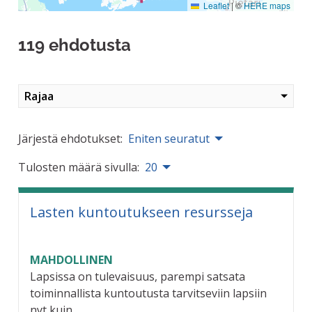
Leaflet
|
©
HERE maps
119 ehdotusta
Rajaa
Järjestä ehdotukset:
Eniten seuratut
Tulosten määrä sivulla:
20
Lasten kuntoutukseen resursseja
MAHDOLLINEN
Lapsissa on tulevaisuus, parempi satsata
toiminnallista kuntoutusta tarvitseviin lapsiin
nyt kuin...