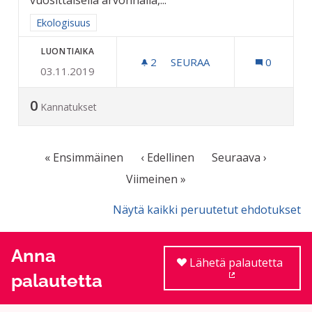
vuosittaisella arvonnalla,...
Rajaa tulokset aihepiirin mukaan: Ekologisuus
Ekologisuus
LUONTIAIKA
2
2 SEURAAJAA
SEURAA
0
03.11.2019
AURINKOENERGIAPANEELEI
0
Kannatukset
« Ensimmäinen
‹ Edellinen
Seuraava ›
Viimeinen »
Näytä kaikki peruutetut ehdotukset
Anna
Lähetä palautetta
palautetta
(Ulkoinen linkki