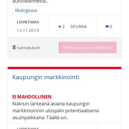
autoliikennettä...
Rajaa tulokset aihepiirin mukaan: Ekologisuus
Ekologisuus
LUONTIAIKA
2
2 SEURAAJAA
SEURAA
0
12.11.2019
MAKSUTTOMAN JOUKKOLIIK
8
Kannatus poissa käytöstä
Kannatukset
Kaupungin markkinointi
EI MAHDOLLINEN
Näkisin tärkeänä asiana kaupungin
markkinoinnin ulospäin potentiaalisena
asuinpaikkana. Täällä on...