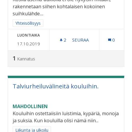
rakennetaan siihen kohtalaisen kokoinen
suihkulähde....
Rajaa tulokset aihepiirin mukaan: Yhteisöllisyys
Yhteisöllisyys
LUONTIAIKA
2
2 SEURAAJAA
SEURAA
0
17.10.2019
SUIHKULÄHDE ASEMAUKIO
1
Kannatus
Talviurheiluvälineitä kouluihin.
MAHDOLLINEN
Kouluihin ostettaiisiin luistimia, kypäriä, monoja
ja suksia. Kun kouluilla olisi nämä niin...
Rajaa tulokset aihepiirin mukaan: Liikunta ja ulkoilu
Liikunta ja ulkoilu