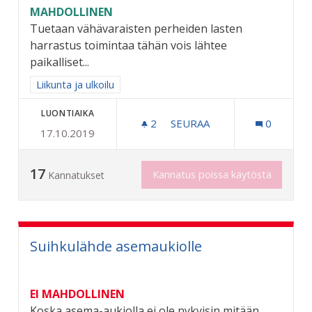
MAHDOLLINEN
Tuetaan vähävaraisten perheiden lasten
harrastus toimintaa tähän vois lähtee
paikalliset...
Rajaa tulokset aihepiirin mukaan: Liikunta ja ulkoilu
Liikunta ja ulkoilu
LUONTIAIKA
2
2 SEURAAJAA
SEURAA
0
17.10.2019
HARRASTUKSET KUNNIAA
17
Kannatus poissa käytöstä
Kannatukset
Suihkulähde asemaukiolle
EI MAHDOLLINEN
Koska asema-aukiolla ei ole nykyisin mitään,