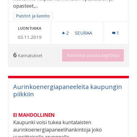
opasteet,...
Rajaa tulokset aihepiirin mukaan: Puistot ja luonto
Puistot ja luonto
LUONTIAIKA
2
2 SEURAAJAA
SEURAA
1
03.11.2019
KOSTEIKKOPUISTO KEITAA
6
Kannatus poissa käytöstä
Kannatukset
Aurinkoenergiapaneeleita kaupungin
piikkiin
EI MAHDOLLINEN
Kaupunki voisi tukea kuntalaisten
aurinkoenergiapaneelihankintoja joko