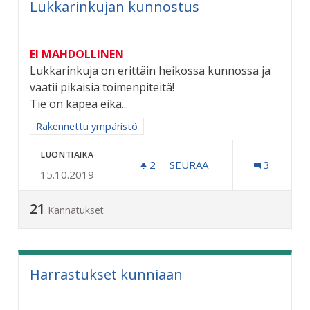
Lukkarinkujan kunnostus
EI MAHDOLLINEN
Lukkarinkuja on erittäin heikossa kunnossa ja
vaatii pikaisia toimenpiteitä!
Tie on kapea eikä...
Rajaa tulokset aihepiirin mukaan: Rakennettu ympäristö
Rakennettu ympäristö
LUONTIAIKA
2
2 SEURAAJAA
SEURAA
3
15.10.2019
LUKKARINKUJAN KUNNOS
21
Kannatukset
Harrastukset kunniaan