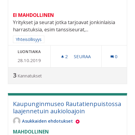
EI MAHDOLLINEN
Yritykset ja seurat jotka tarjoavat jonkinlaisia
harrastuksia, esim tanssiseurat,...
Rajaa tulokset aihepiirin mukaan: Yhteisöllisyys
Yhteisöllisyys
LUONTIAIKA
2
2 SEURAAJAA
SEURAA
0
28.10.2019
HARRASTUSMESSUT
3
Kannatukset
Kaupunginmuseo Rautatienpuistossa
laajennetuin aukioloajoin
Asukkaiden ehdotukset
MAHDOLLINEN