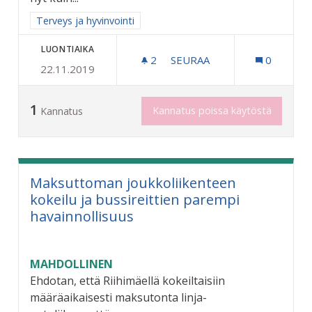
Rajaa tulokset aihepiirin mukaan: Terveys ja hyvinvointi
Terveys ja hyvinvointi
LUONTIAIKA
2
2 SEURAAJAA
SEURAA
0
22.11.2019
LASTEN KUNTOUTUKSEEN 
1
Kannatus poissa käytöstä
Kannatus
Maksuttoman joukkoliikenteen
kokeilu ja bussireittien parempi
havainnollisuus
MAHDOLLINEN
Ehdotan, että Riihimäellä kokeiltaisiin
määräaikaisesti maksutonta linja-