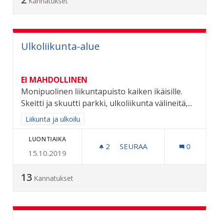
Kannatukset
Ulkoliikunta-alue
EI MAHDOLLINEN
Monipuolinen liikuntapuisto kaiken ikäisille.
Skeitti ja skuutti parkki, ulkoliikunta välineitä,...
Rajaa tulokset aihepiirin mukaan: Liikunta ja ulkoilu
Liikunta ja ulkoilu
LUONTIAIKA
2
2 SEURAAJAA
SEURAA
0
15.10.2019
ULKOLIIKUNTA-ALUE
13
Kannatukset