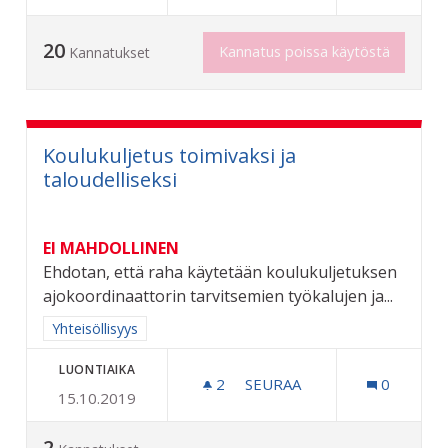
20
Kannatus poissa käytöstä
Kannatukset
Koulukuljetus toimivaksi ja
taloudelliseksi
EI MAHDOLLINEN
Ehdotan, että raha käytetään koulukuljetuksen
ajokoordinaattorin tarvitsemien työkalujen ja...
Rajaa tulokset aihepiirin mukaan: Yhteisöllisyys
Yhteisöllisyys
LUONTIAIKA
2
2 SEURAAJAA
SEURAA
0
15.10.2019
KOULUKULJETUS TOIMIVAKS
2