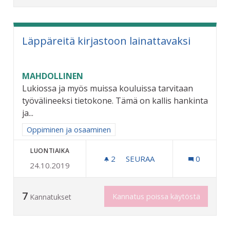
Läppäreitä kirjastoon lainattavaksi
MAHDOLLINEN
Lukiossa ja myös muissa kouluissa tarvitaan
työvälineeksi tietokone. Tämä on kallis hankinta
ja...
Rajaa tulokset aihepiirin mukaan: Oppiminen ja osaaminen
Oppiminen ja osaaminen
LUONTIAIKA
2
2 SEURAAJAA
SEURAA
0
24.10.2019
LÄPPÄREITÄ KIRJASTOON 
7
Kannatus poissa käytöstä
Kannatukset