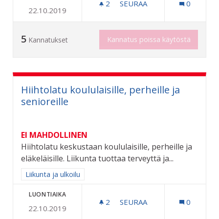
2
2 SEURAAJAA
SEURAA
0
22.10.2019
SENIORIPENKKEJÄ LISÄÄ
5
Kannatus poissa käytöstä
Kannatukset
Hiihtolatu koululaisille, perheille ja
senioreille
EI MAHDOLLINEN
Hiihtolatu keskustaan koululaisille, perheille ja
eläkeläisille. Liikunta tuottaa terveyttä ja...
Rajaa tulokset aihepiirin mukaan: Liikunta ja ulkoilu
Liikunta ja ulkoilu
LUONTIAIKA
2
2 SEURAAJAA
SEURAA
0
22.10.2019
HIIHTOLATU KOULULAISILL