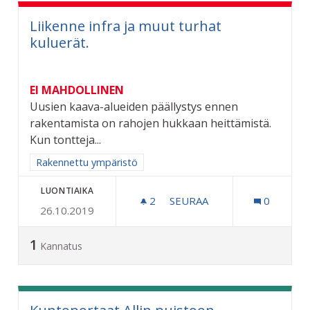
Liikenne infra ja muut turhat
kuluerät.
EI MAHDOLLINEN
Uusien kaava-alueiden päällystys ennen
rakentamista on rahojen hukkaan heittämistä.
Kun tontteja...
Rajaa tulokset aihepiirin mukaan: Rakennettu ympäristö
Rakennettu ympäristö
LUONTIAIKA
2
2 SEURAAJAA
SEURAA
0
26.10.2019
LIIKENNE INFRA JA MUUT
1
Kannatus