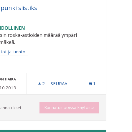
punki siistiksi
DOLLINEN
isin roska-astioiden määrää ympäri
imäkeä.
aa tulokset aihepiirin mukaan: Puistot ja luonto
stot ja luonto
ONTIAIKA
2
2 SEURAAJAA
SEURAA
1
.10.2019
NEN HÄVITTÄMINEN
KAUPUNKI SIISTIKSI
Kannatus poissa käytöstä
annatukset