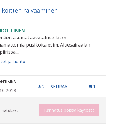
ikoitten raivaaminen
DOLLINEN
imäen asemakaava-alueella on
aamattomia pusikoita esim: Aluesairaalan
iirissä....
aa tulokset aihepiirin mukaan: Puistot ja luonto
stot ja luonto
ONTIAIKA
2
2 SEURAAJAA
SEURAA
1
.10.2019
OSSA LAAJENNETUIN AUKIOLOAJOIN
PUSIKOITTEN RAIVAAMINEN
Kannatus poissa käytöstä
nnatukset