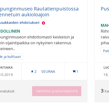
punginmuseo Rautatienpuistossa
Pus
jennetuin aukioloajoin
Asukkaiden ehdotukset
MAH
DOLLINEN
Riih
unginmuseon ehdottomasti keskeisin ja
raiv
ein sijaintipaikka on nykyinen rakennus
pihap
eineen...
Raj
Pui
a tulokset aihepiirin mukaan: Taide ja kulttuuri
e ja kulttuuri
NTIAIKA
LU
2
2 SEURAAJAA
SEURAA
1
10.2019
18
KAUPUNGINMUSEO RAUTATIENPUIST
3
Kannatus poissa käytöstä
nnatukset
Ka