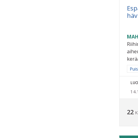
Esp
häv
MAH
Riih
aihe
kerä
Raja
Puis
LUO
14.
22
K