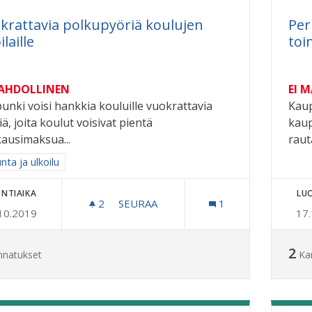
krattavia polkupyöriä koulujen
Per
laille
toi
MAHDOLLINEN
EI 
unki voisi hankkia kouluille vuokrattavia
Kaup
ä, joita koulut voisivat pientä
kaup
ausimaksua...
rauta
a tulokset aihepiirin mukaan: Liikunta ja ulkoilu
unta ja ulkoilu
NTIAIKA
LU
2
2 SEURAAJAA
SEURAA
1
10.2019
17
VUOKRATTAVIA POLKUPYÖRIÄ KOULU
2
nnatukset
Ka