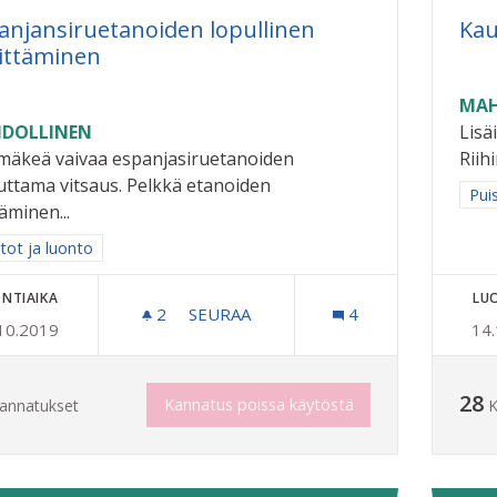
anjansiruetanoiden lopullinen
Kau
ittäminen
MAH
DOLLINEN
Lisä
imäkeä vaivaa espanjasiruetanoiden
Riih
uttama vitsaus. Pelkkä etanoiden
Raj
Pui
äminen...
a tulokset aihepiirin mukaan: Puistot ja luonto
tot ja luonto
NTIAIKA
LU
2
2 SEURAAJAA
SEURAA
4
10.2019
14
ESPANJANSIRUETANOIDEN LOPULLI
28
Kannatus poissa käytöstä
annatukset
K