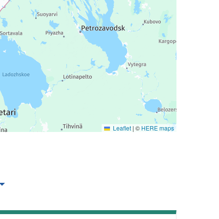
Leaflet
|
©
HERE maps