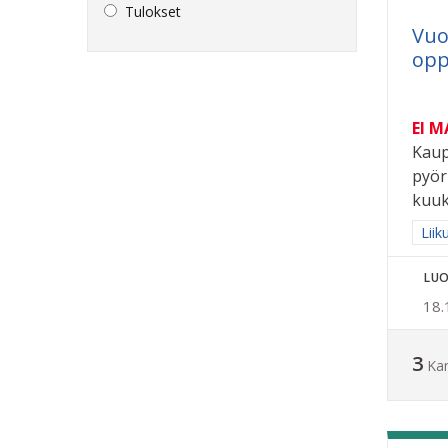
Tulokset
Vuo
oppi
EI 
Kaup
pyöri
kuuk
Raja
Liik
LUO
18.
3
Ka