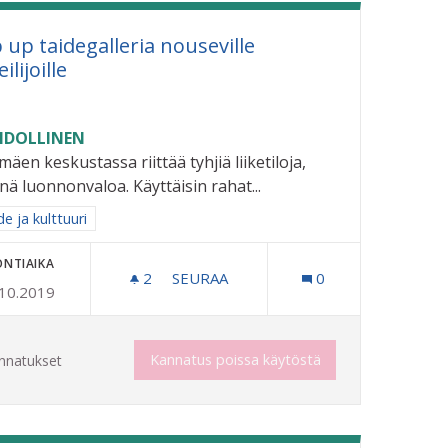
 up taidegalleria nouseville
eilijoille
DOLLINEN
imäen keskustassa riittää tyhjiä liiketiloja,
nä luonnonvaloa. Käyttäisin rahat...
aa tulokset aihepiirin mukaan: Taide ja kulttuuri
e ja kulttuuri
ONTIAIKA
2
2 SEURAAJAA
SEURAA
0
.10.2019
POP UP TAIDEGALLERIA NOUSEVILLE 
Kannatus poissa käytöstä
nnatukset