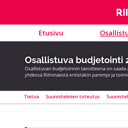
Etusivu
Osallist
Osallistuva budjetointi
Osallistuvan budjetoinnin tavoitteena on saad
yhdessä Riihimäestä entistäkin parempi ja toimi
Tietoa
Suunnitelmien toteutus
Suunnite