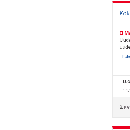
Kok
EI 
Uude
uude
Raj
Rak
LUO
14.
2
Ka