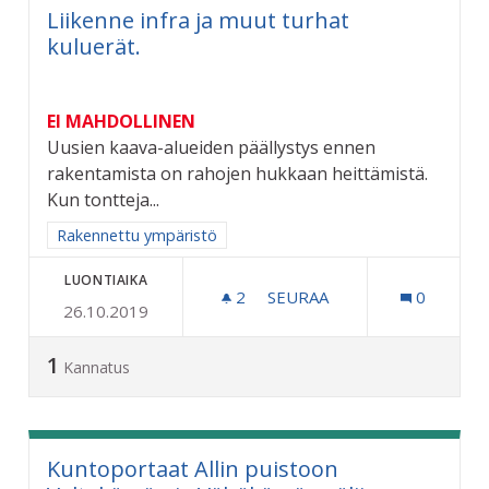
Liikenne infra ja muut turhat
kuluerät.
EI MAHDOLLINEN
Uusien kaava-alueiden päällystys ennen
rakentamista on rahojen hukkaan heittämistä.
Kun tontteja...
Rajaa tulokset aihepiirin mukaan: Rakennettu ympäristö
Rakennettu ympäristö
LUONTIAIKA
2
2 SEURAAJAA
SEURAA
0
26.10.2019
LIIKENNE INFRA JA MUUT
1
Kannatus
Kuntoportaat Allin puistoon