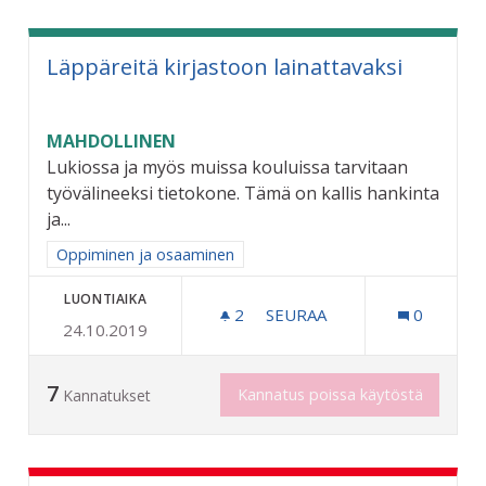
Läppäreitä kirjastoon lainattavaksi
MAHDOLLINEN
Lukiossa ja myös muissa kouluissa tarvitaan
työvälineeksi tietokone. Tämä on kallis hankinta
ja...
Rajaa tulokset aihepiirin mukaan: Oppiminen ja osaaminen
Oppiminen ja osaaminen
LUONTIAIKA
2
2 SEURAAJAA
SEURAA
0
24.10.2019
LÄPPÄREITÄ KIRJASTOON 
7
Kannatus poissa käytöstä
Kannatukset