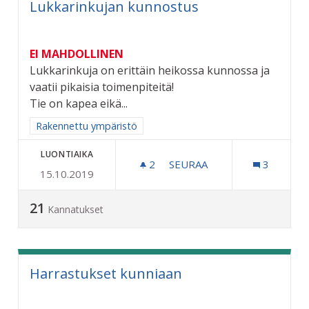
Lukkarinkujan kunnostus
EI MAHDOLLINEN
Lukkarinkuja on erittäin heikossa kunnossa ja
vaatii pikaisia toimenpiteitä!
Tie on kapea eikä...
Rajaa tulokset aihepiirin mukaan: Rakennettu ympäristö
Rakennettu ympäristö
LUONTIAIKA
2
2 SEURAAJAA
SEURAA
3
15.10.2019
LUKKARINKUJAN KUNNOS
21
Kannatukset
Harrastukset kunniaan