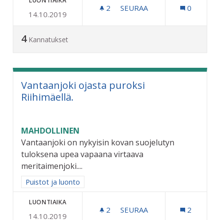
LUONTIAIKA
2
2 SEURAAJAA
SEURAA
0
14.10.2019
KAUPUNGIN MARKKINOINT
4
Kannatukset
Vantaanjoki ojasta puroksi
Riihimäellä.
MAHDOLLINEN
Vantaanjoki on nykyisin kovan suojelutyn
tuloksena upea vapaana virtaava
meritaimenjoki....
Rajaa tulokset aihepiirin mukaan: Puistot ja luonto
Puistot ja luonto
LUONTIAIKA
2
2 SEURAAJAA
SEURAA
2
14.10.2019
VANTAANJOKI OJASTA PURO