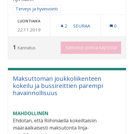
Rajaa tulokset aihepiirin mukaan: Terveys ja hyvinvointi
Terveys ja hyvinvointi
LUONTIAIKA
2
2 SEURAAJAA
SEURAA
0
22.11.2019
LASTEN KUNTOUTUKSEEN 
1
Kannatus poissa käytöstä
Kannatus
Maksuttoman joukkoliikenteen
kokeilu ja bussireittien parempi
havainnollisuus
MAHDOLLINEN
Ehdotan, että Riihimäellä kokeiltaisiin
määräaikaisesti maksutonta linja-