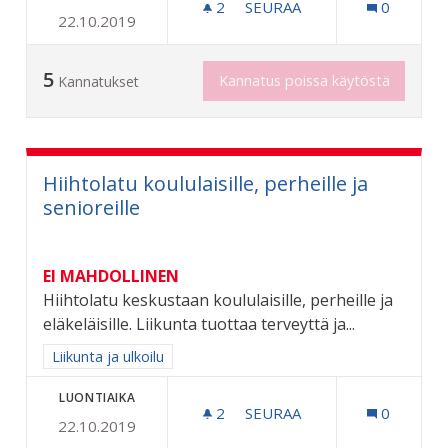
2
2 SEURAAJAA
SEURAA
0
22.10.2019
SENIORIPENKKEJÄ LISÄÄ
5
Kannatus poissa käytöstä
Kannatukset
Hiihtolatu koululaisille, perheille ja
senioreille
EI MAHDOLLINEN
Hiihtolatu keskustaan koululaisille, perheille ja
eläkeläisille. Liikunta tuottaa terveyttä ja...
Rajaa tulokset aihepiirin mukaan: Liikunta ja ulkoilu
Liikunta ja ulkoilu
LUONTIAIKA
2
2 SEURAAJAA
SEURAA
0
22.10.2019
HIIHTOLATU KOULULAISILL