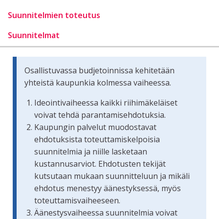
Suunnitelmien toteutus
Suunnitelmat
Osallistuvassa budjetoinnissa kehitetään
yhteistä kaupunkia kolmessa vaiheessa.
Ideointivaiheessa kaikki riihimäkeläiset
voivat tehdä parantamisehdotuksia.
Kaupungin palvelut muodostavat
ehdotuksista toteuttamiskelpoisia
suunnitelmia ja niille lasketaan
kustannusarviot. Ehdotusten tekijät
kutsutaan mukaan suunnitteluun ja mikäli
ehdotus menestyy äänestyksessä, myös
toteuttamisvaiheeseen.
Äänestysvaiheessa suunnitelmia voivat