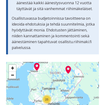
äänestää kaikki äänestysvuonna 12 vuotta
täyttävät ja sitä vanhemmat riihimäkeläiset.
Osallistuvassa budjetoinnissa tavoitteena on
ideoida ehdotuksia ja tehdä suunnitelmia, jotka
hyödyttävät monia. Ehdotusten jättäminen,
niiden kannattaminen ja kommentointi sekä
äänestäminen tapahtuvat osallistu.riihimaki.fi
palvelussa.
Seuraavassa elementissä on kartta, joka esittää tämän siv
+
−
25