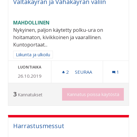
Valtakäyrän ja Vähäkäyrän väliin
MAHDOLLINEN
Nykyinen, paljon käytetty polku-ura on
hoitamaton, kivikkoinen ja vaarallinen.
Kuntoportaat...
Rajaa tulokset aihepiirin mukaan: Liikunta ja ulkoilu
Liikunta ja ulkoilu
LUONTIAIKA
2
2 SEURAAJAA
SEURAA
1
26.10.2019
KUNTOPORTAAT ALLIN PUI
3
Kannatus poissa käytöstä
Kannatukset
Harrastusmessut