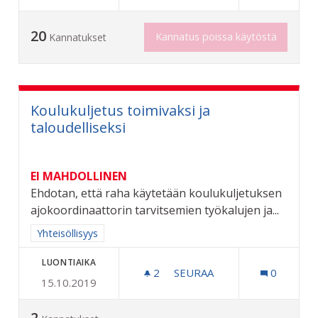
20
Kannatus poissa käytöstä
Kannatukset
Koulukuljetus toimivaksi ja
taloudelliseksi
EI MAHDOLLINEN
Ehdotan, että raha käytetään koulukuljetuksen
ajokoordinaattorin tarvitsemien työkalujen ja...
Rajaa tulokset aihepiirin mukaan: Yhteisöllisyys
Yhteisöllisyys
LUONTIAIKA
2
2 SEURAAJAA
SEURAA
0
15.10.2019
KOULUKULJETUS TOIMIVAKS
2