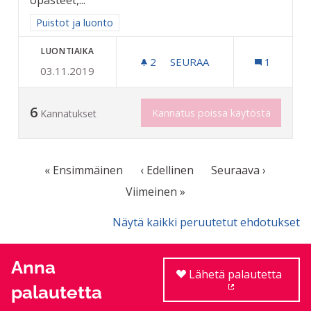
opasteet,...
Rajaa tulokset aihepiirin mukaan: Puistot ja luonto
Puistot ja luonto
LUONTIAIKA
2
2 SEURAAJAA
SEURAA
1
03.11.2019
KOSTEIKKOPUISTO KEITAA
6
Kannatus poissa käytöstä
Kannatukset
« Ensimmäinen
‹ Edellinen
Seuraava ›
Viimeinen »
Näytä kaikki peruutetut ehdotukset
Anna
Lähetä palautetta
palautetta
(Ulkoinen linkki