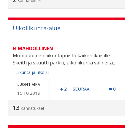
Kannatukset
Ulkoliikunta-alue
EI MAHDOLLINEN
Monipuolinen liikuntapuisto kaiken ikäisille.
Skeitti ja skuutti parkki, ulkoliikunta välineitä,...
Rajaa tulokset aihepiirin mukaan: Liikunta ja ulkoilu
Liikunta ja ulkoilu
LUONTIAIKA
2
2 SEURAAJAA
SEURAA
0
15.10.2019
ULKOLIIKUNTA-ALUE
13
Kannatukset