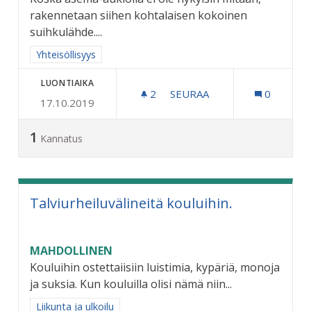
rakennetaan siihen kohtalaisen kokoinen
suihkulähde....
Rajaa tulokset aihepiirin mukaan: Yhteisöllisyys
Yhteisöllisyys
LUONTIAIKA
2
2 SEURAAJAA
SEURAA
0
17.10.2019
SUIHKULÄHDE ASEMAUKIO
1
Kannatus
Talviurheiluvälineitä kouluihin.
MAHDOLLINEN
Kouluihin ostettaiisiin luistimia, kypäriä, monoja
ja suksia. Kun kouluilla olisi nämä niin...
Rajaa tulokset aihepiirin mukaan: Liikunta ja ulkoilu
Liikunta ja ulkoilu