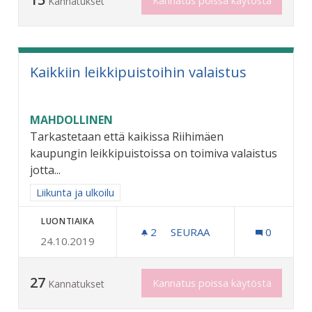
Kannatus poissa käytöstä
Kannatukset
Kaikkiin leikkipuistoihin valaistus
MAHDOLLINEN
Tarkastetaan että kaikissa Riihimäen
kaupungin leikkipuistoissa on toimiva valaistus
jotta...
Rajaa tulokset aihepiirin mukaan: Liikunta ja ulkoilu
Liikunta ja ulkoilu
LUONTIAIKA
2
2 SEURAAJAA
SEURAA
0
24.10.2019
KAIKKIIN LEIKKIPUISTOIHI
27
Kannatus poissa käytöstä
Kannatukset