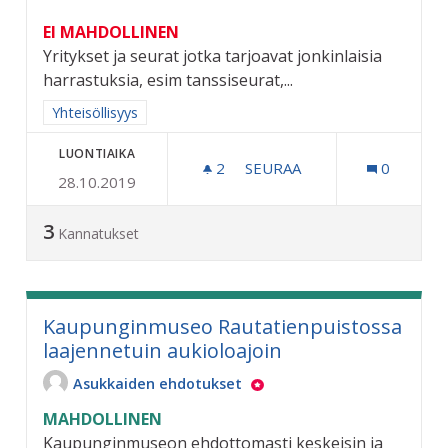
EI MAHDOLLINEN
Yritykset ja seurat jotka tarjoavat jonkinlaisia
harrastuksia, esim tanssiseurat,...
Rajaa tulokset aihepiirin mukaan: Yhteisöllisyys
Yhteisöllisyys
LUONTIAIKA
2
2 SEURAAJAA
SEURAA
0
28.10.2019
HARRASTUSMESSUT
3
Kannatukset
Kaupunginmuseo Rautatienpuistossa
laajennetuin aukioloajoin
Asukkaiden ehdotukset
MAHDOLLINEN
Kaupunginmuseon ehdottomasti keskeisin ja