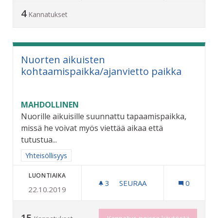
4
Kannatukset
Nuorten aikuisten
kohtaamispaikka/ajanvietto paikka
MAHDOLLINEN
Nuorille aikuisille suunnattu tapaamispaikka,
missä he voivat myös viettää aikaa että
tutustua...
Rajaa tulokset aihepiirin mukaan: Yhteisöllisyys
Yhteisöllisyys
LUONTIAIKA
3
3 SEURAAJAA
SEURAA
0
22.10.2019
NUORTEN AIKUISTEN KOHT
15