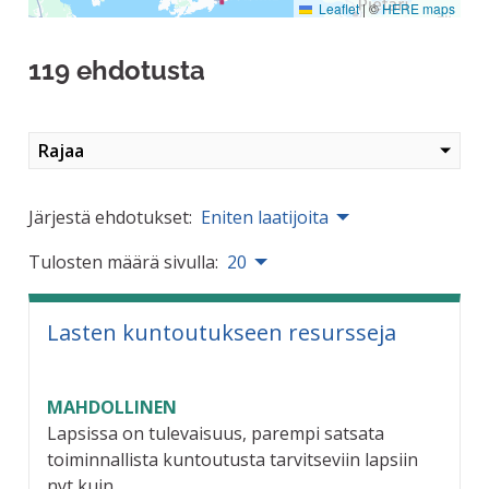
Leaflet
|
©
HERE maps
119 ehdotusta
Rajaa
Järjestä ehdotukset:
Eniten laatijoita
Tulosten määrä sivulla:
20
Lasten kuntoutukseen resursseja
MAHDOLLINEN
Lapsissa on tulevaisuus, parempi satsata
toiminnallista kuntoutusta tarvitseviin lapsiin
nyt kuin...