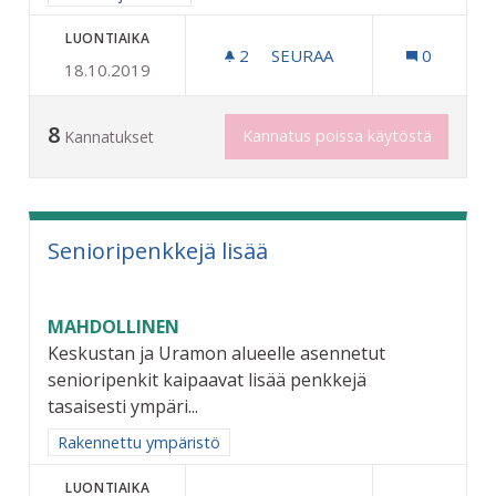
LUONTIAIKA
2
2 SEURAAJAA
SEURAA
0
18.10.2019
TALVIURHEILUVÄLINEITÄ 
8
Kannatus poissa käytöstä
Kannatukset
Senioripenkkejä lisää
MAHDOLLINEN
Keskustan ja Uramon alueelle asennetut
senioripenkit kaipaavat lisää penkkejä
tasaisesti ympäri...
Rajaa tulokset aihepiirin mukaan: Rakennettu ympäristö
Rakennettu ympäristö
LUONTIAIKA