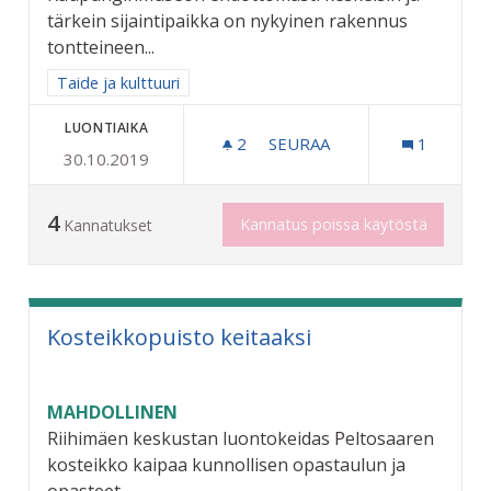
tärkein sijaintipaikka on nykyinen rakennus
tontteineen...
Rajaa tulokset aihepiirin mukaan: Taide ja kulttuuri
Taide ja kulttuuri
LUONTIAIKA
2
2 SEURAAJAA
SEURAA
1
30.10.2019
KAUPUNGINMUSEO RAUTAT
4
Kannatus poissa käytöstä
Kannatukset
Kosteikkopuisto keitaaksi
MAHDOLLINEN
Riihimäen keskustan luontokeidas Peltosaaren
kosteikko kaipaa kunnollisen opastaulun ja