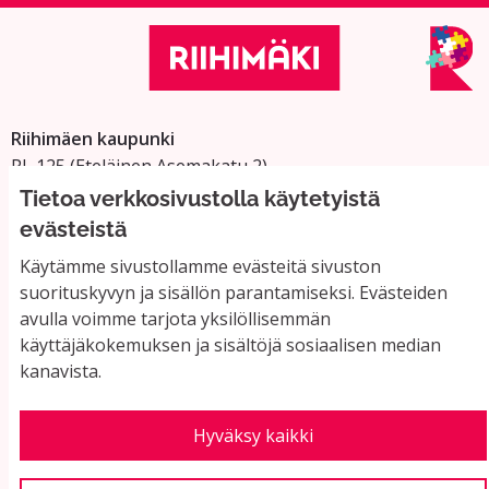
Riihimäen kaupunki
PL 125 (Eteläinen Asemakatu 2)
11101 Riihimäki
Tietoa verkkosivustolla käytetyistä
Vaihde: 019 758 4000
evästeistä
Sähköpostiosoitteet:
Käytämme sivustollamme evästeitä sivuston
etunimi.sukunimi@riihimaki.fi
suorituskyvyn ja sisällön parantamiseksi. Evästeiden
avulla voimme tarjota yksilöllisemmän
käyttäjäkokemuksen ja sisältöjä sosiaalisen median
Yhteystiedot ja usein kysyttyä
kanavista.
Käyttöehdot
Tietosuojaseloste
Saavutettavuus
Hyväksy kaikki
Evästeasetukset