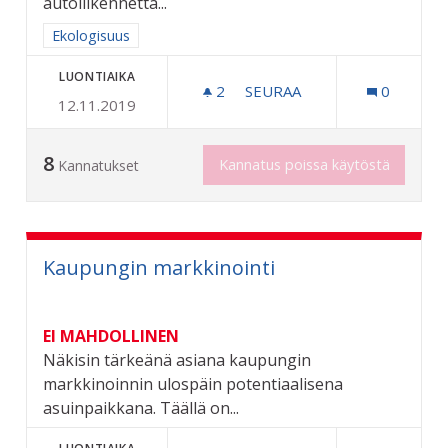
autoliikennettä...
Rajaa tulokset aihepiirin mukaan: Ekologisuus
Ekologisuus
LUONTIAIKA
2
2 SEURAAJAA
SEURAA
0
12.11.2019
MAKSUTTOMAN JOUKKOLIIK
8
Kannatus poissa käytöstä
Kannatukset
Kaupungin markkinointi
EI MAHDOLLINEN
Näkisin tärkeänä asiana kaupungin
markkinoinnin ulospäin potentiaalisena
asuinpaikkana. Täällä on...