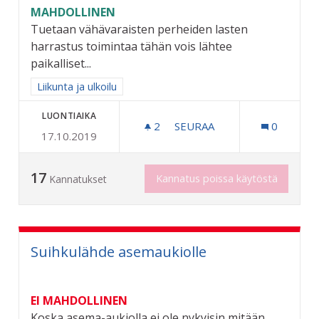
MAHDOLLINEN
Tuetaan vähävaraisten perheiden lasten
harrastus toimintaa tähän vois lähtee
paikalliset...
Rajaa tulokset aihepiirin mukaan: Liikunta ja ulkoilu
Liikunta ja ulkoilu
LUONTIAIKA
2
2 SEURAAJAA
SEURAA
0
17.10.2019
HARRASTUKSET KUNNIAA
17
Kannatus poissa käytöstä
Kannatukset
Suihkulähde asemaukiolle
EI MAHDOLLINEN
Koska asema-aukiolla ei ole nykyisin mitään,