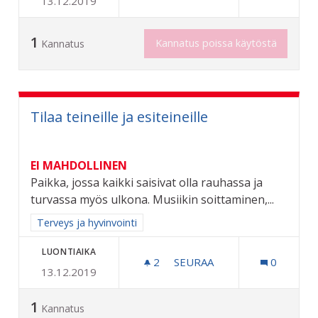
13.12.2019
HEIJASTIMET KAIKILLE RII
1
Kannatus poissa käytöstä
Kannatus
Tilaa teineille ja esiteineille
EI MAHDOLLINEN
Paikka, jossa kaikki saisivat olla rauhassa ja
turvassa myös ulkona. Musiikin soittaminen,...
Rajaa tulokset aihepiirin mukaan: Terveys ja hyvinvointi
Terveys ja hyvinvointi
LUONTIAIKA
2
2 SEURAAJAA
SEURAA
0
13.12.2019
TILAA TEINEILLE JA ESITEI
1
Kannatus