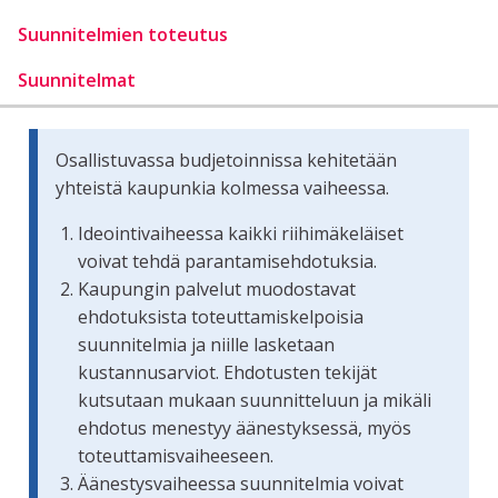
Suunnitelmien toteutus
Suunnitelmat
Osallistuvassa budjetoinnissa kehitetään
yhteistä kaupunkia kolmessa vaiheessa.
Ideointivaiheessa kaikki riihimäkeläiset
voivat tehdä parantamisehdotuksia.
Kaupungin palvelut muodostavat
ehdotuksista toteuttamiskelpoisia
suunnitelmia ja niille lasketaan
kustannusarviot. Ehdotusten tekijät
kutsutaan mukaan suunnitteluun ja mikäli
ehdotus menestyy äänestyksessä, myös
toteuttamisvaiheeseen.
Äänestysvaiheessa suunnitelmia voivat