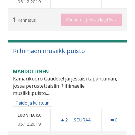
05.12.2019
YHTEISÖLLISIÄ TAIDETEOK
1
Kannatus poissa käytöstä
Kannatus
Riihimäen musiikkipuisto
MAHDOLLINEN
Kamarikuoro Gaudete! järjestäisi tapahtuman,
jossa perustettaisiin Riihimäelle
musiikkipuisto....
Rajaa tulokset aihepiirin mukaan: Taide ja kulttuuri
Taide ja kulttuuri
LUONTIAIKA
2
2 SEURAAJAA
SEURAA
0
05.12.2019
RIIHIMÄEN MUSIIKKIPUIS