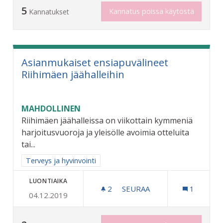
5
Kannatus poissa käytöstä
Kannatukset
Asianmukaiset ensiapuvälineet
Riihimäen jäähalleihin
MAHDOLLINEN
Riihimäen jäähalleissa on viikottain kymmeniä
harjoitusvuoroja ja yleisölle avoimia otteluita
tai...
Rajaa tulokset aihepiirin mukaan: Terveys ja hyvinvointi
Terveys ja hyvinvointi
LUONTIAIKA
2
2 SEURAAJAA
SEURAA
1
04.12.2019
ASIANMUKAISET ENSIAPUV