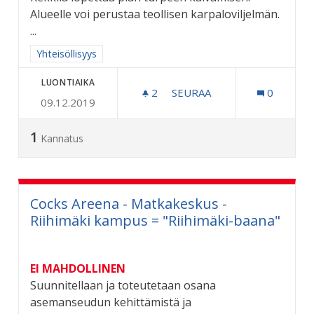
Alueelle voi perustaa teollisen karpaloviljelmän.
...
Rajaa tulokset aihepiirin mukaan: Yhteisöllisyys
Yhteisöllisyys
LUONTIAIKA
2
2 SEURAAJAA
SEURAA
0
09.12.2019
KARPALOVILJELMÄ SAMMA
1
Kannatus
Cocks Areena - Matkakeskus -
Riihimäki kampus = "Riihimäki-baana"
EI MAHDOLLINEN
Suunnitellaan ja toteutetaan osana
asemanseudun kehittämistä ja