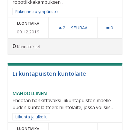
robotiikkakampuksen...
Rajaa tulokset aihepiirin mukaan: Rakennettu ympäristö
Rakennettu ympäristö
LUONTIAIKA
2
2 SEURAAJAA
SEURAA
0
09.12.2019
COCKS AREENA - MATKAKES
0
Kannatukset
Liikuntapuiston kuntolaite
MAHDOLLINEN
Ehdotan hankittavaksi liikuntapuiston mäelle
uuden kuntolaitteen: hiihtolaite, jossa voi siis...
Rajaa tulokset aihepiirin mukaan: Liikunta ja ulkoilu
Liikunta ja ulkoilu
LUONTIAIKA