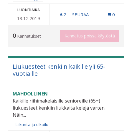
LUONTIAIKA
2
2 SEURAAJAA
SEURAA
0
13.12.2019
ILTAVAHTIMESTARI KIERR
0
Kannatus poissa käytöstä
Kannatukset
Liukuesteet kenkiin kaikille yli 65-
vuotiaille
MAHDOLLINEN
Kaikille riihimäkeläisille senioreille (65+)
liukuesteet kenkiin liukkaita kelejä varten.
Näin...
Rajaa tulokset aihepiirin mukaan: Liikunta ja ulkoilu
Liikunta ja ulkoilu