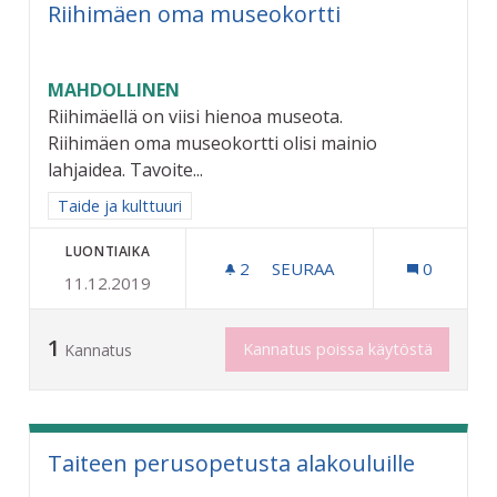
Riihimäen oma museokortti
MAHDOLLINEN
Riihimäellä on viisi hienoa museota.
Riihimäen oma museokortti olisi mainio
lahjaidea. Tavoite...
Rajaa tulokset aihepiirin mukaan: Taide ja kulttuuri
Taide ja kulttuuri
LUONTIAIKA
2
2 SEURAAJAA
SEURAA
0
11.12.2019
RIIHIMÄEN OMA MUSEOKO
1
Kannatus poissa käytöstä
Kannatus
Taiteen perusopetusta alakouluille