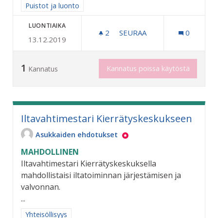
Rajaa tulokset aihepiirin mukaan: Puistot ja luonto
Puistot ja luonto
LUONTIAIKA
2
2 SEURAAJAA
SEURAA
0
13.12.2019
ESTEETÖN LUONTOREITTI 
1
Kannatus poissa käytöstä
Kannatus
Iltavahtimestari Kierrätyskeskukseen
Asukkaiden ehdotukset
MAHDOLLINEN
Iltavahtimestari Kierrätyskeskuksella
mahdollistaisi iltatoiminnan järjestämisen ja
valvonnan.
...
Rajaa tulokset aihepiirin mukaan: Yhteisöllisyys
Yhteisöllisyys