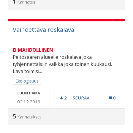
1
Kannatus
Vaihdettava roskalava
EI MAHDOLLINEN
Peltosaaren alueelle roskalava joka
tyhjennettäisiin vaikka joka toinen kuukausi.
Lava toimisi...
Rajaa tulokset aihepiirin mukaan: Ekologisuus
Ekologisuus
LUONTIAIKA
2
2 SEURAAJAA
SEURAA
0
02.12.2019
VAIHDETTAVA ROSKALAVA
5
Kannatukset