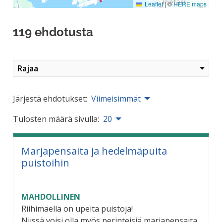
Leaflet
|
©
HERE maps
119 ehdotusta
Rajaa
Järjestä ehdotukset:
Viimeisimmät
Tulosten määrä sivulla:
20
Marjapensaita ja hedelmäpuita
puistoihin
MAHDOLLINEN
Riihimäellä on upeita puistoja!
Niissä voisi olla myös perinteisiä marjapensaita