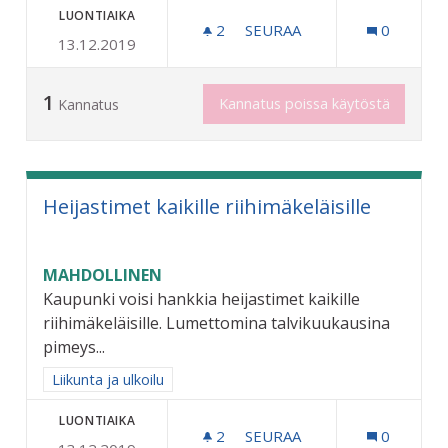
LUONTIAIKA
2
2 SEURAAJAA
SEURAA
0
13.12.2019
LIUKUESTEET KENKIIN KAIK
1
Kannatus poissa käytöstä
Kannatus
Heijastimet kaikille riihimäkeläisille
MAHDOLLINEN
Kaupunki voisi hankkia heijastimet kaikille
riihimäkeläisille. Lumettomina talvikuukausina
pimeys...
Rajaa tulokset aihepiirin mukaan: Liikunta ja ulkoilu
Liikunta ja ulkoilu
LUONTIAIKA
2
2 SEURAAJAA
SEURAA
0