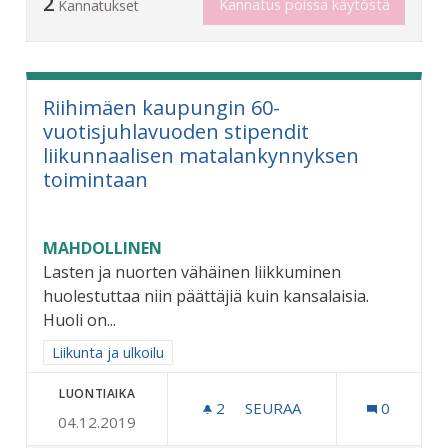
2
Kannatus poissa käytöstä
Kannatukset
Riihimäen kaupungin 60-
vuotisjuhlavuoden stipendit
liikunnaalisen matalankynnyksen
toimintaan
MAHDOLLINEN
Lasten ja nuorten vähäinen liikkuminen
huolestuttaa niin päättäjiä kuin kansalaisia.
Huoli on...
Rajaa tulokset aihepiirin mukaan: Liikunta ja ulkoilu
Liikunta ja ulkoilu
LUONTIAIKA
2
2 SEURAAJAA
SEURAA
0
04.12.2019
RIIHIMÄEN KAUPUNGIN 6