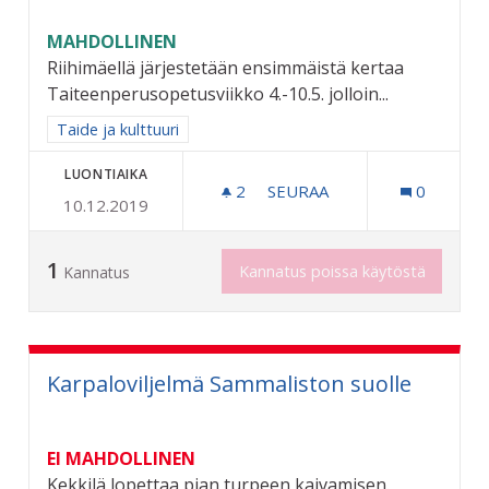
MAHDOLLINEN
Riihimäellä järjestetään ensimmäistä kertaa
Taiteenperusopetusviikko 4.-10.5. jolloin...
Rajaa tulokset aihepiirin mukaan: Taide ja kulttuuri
Taide ja kulttuuri
LUONTIAIKA
2
2 SEURAAJAA
SEURAA
0
10.12.2019
TAITEEN PERUSOPETUSTA
1
Kannatus poissa käytöstä
Kannatus
Karpaloviljelmä Sammaliston suolle
EI MAHDOLLINEN
Kekkilä lopettaa pian turpeen kaivamisen.