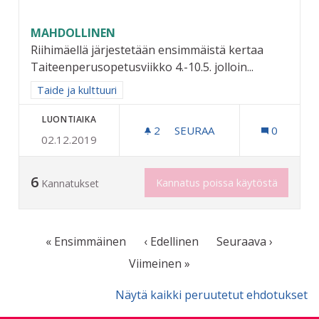
MAHDOLLINEN
Riihimäellä järjestetään ensimmäistä kertaa
Taiteenperusopetusviikko 4.-10.5. jolloin...
Rajaa tulokset aihepiirin mukaan: Taide ja kulttuuri
Taide ja kulttuuri
LUONTIAIKA
2
2 SEURAAJAA
SEURAA
0
02.12.2019
TAITEEN PERUSOPETUSTA
6
Kannatus poissa käytöstä
Kannatukset
« Ensimmäinen
‹ Edellinen
Seuraava ›
Viimeinen »
Näytä kaikki peruutetut ehdotukset