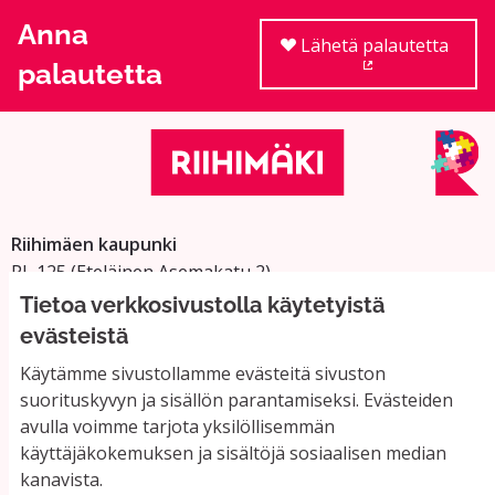
Anna
Lähetä palautetta
palautetta
(Ulkoinen linkki
Riihimäen kaupunki
PL 125 (Eteläinen Asemakatu 2)
11101 Riihimäki
Tietoa verkkosivustolla käytetyistä
Vaihde: 019 758 4000
evästeistä
Sähköpostiosoitteet:
Käytämme sivustollamme evästeitä sivuston
etunimi.sukunimi@riihimaki.fi
suorituskyvyn ja sisällön parantamiseksi. Evästeiden
avulla voimme tarjota yksilöllisemmän
käyttäjäkokemuksen ja sisältöjä sosiaalisen median
Yhteystiedot ja usein kysyttyä
kanavista.
Käyttöehdot