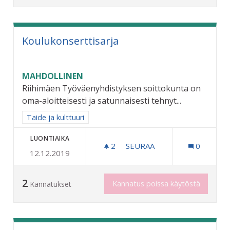
Koulukonserttisarja
MAHDOLLINEN
Riihimäen Työväenyhdistyksen soittokunta on
oma-aloitteisesti ja satunnaisesti tehnyt...
Rajaa tulokset aihepiirin mukaan: Taide ja kulttuuri
Taide ja kulttuuri
LUONTIAIKA
2
2 SEURAAJAA
SEURAA
0
12.12.2019
KOULUKONSERTTISARJA
2
Kannatus poissa käytöstä
Kannatukset