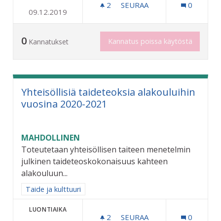
2
2 SEURAAJAA
SEURAA
0
09.12.2019
LIIKUNTAPUISTON KUNTO
0
Kannatus poissa käytöstä
Kannatukset
Yhteisöllisiä taideteoksia alakouluihin
vuosina 2020-2021
MAHDOLLINEN
Toteutetaan yhteisöllisen taiteen menetelmin
julkinen taideteoskokonaisuus kahteen
alakouluun...
Rajaa tulokset aihepiirin mukaan: Taide ja kulttuuri
Taide ja kulttuuri
LUONTIAIKA
2
2 SEURAAJAA
SEURAA
0