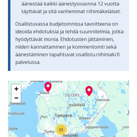
äänestää kaikki äänestysvuonna 12 vuotta
täyttävät ja sitä vanhemmat riihimäkeläiset.
Osallistuvassa budjetoinnissa tavoitteena on
ideoida ehdotuksia ja tehdä suunnitelmia, jotka
hyödyttävät monia. Ehdotusten jättäminen,
niiden kannattaminen ja kommentointi sekä
äänestäminen tapahtuvat osallistu.riihimaki.fi
palvelussa.
Seuraavassa elementissä on kartta, joka esittää tämän siv
+
−
25