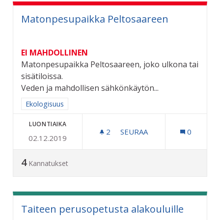
Matonpesupaikka Peltosaareen
EI MAHDOLLINEN
Matonpesupaikka Peltosaareen, joko ulkona tai
sisätiloissa.
Veden ja mahdollisen sähkönkäytön...
Rajaa tulokset aihepiirin mukaan: Ekologisuus
Ekologisuus
LUONTIAIKA
2
2 SEURAAJAA
SEURAA
0
02.12.2019
MATONPESUPAIKKA PELT
4
Kannatukset
Taiteen perusopetusta alakouluille