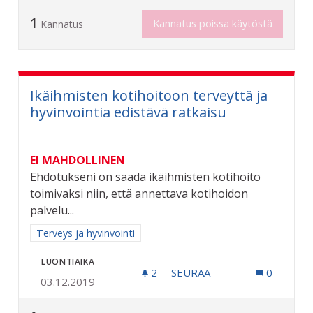
1
Kannatus poissa käytöstä
Kannatus
Ikäihmisten kotihoitoon terveyttä ja
hyvinvointia edistävä ratkaisu
EI MAHDOLLINEN
Ehdotukseni on saada ikäihmisten kotihoito
toimivaksi niin, että annettava kotihoidon
palvelu...
Rajaa tulokset aihepiirin mukaan: Terveys ja hyvinvointi
Terveys ja hyvinvointi
LUONTIAIKA
2
2 SEURAAJAA
SEURAA
0
03.12.2019
IKÄIHMISTEN KOTIHOITOO