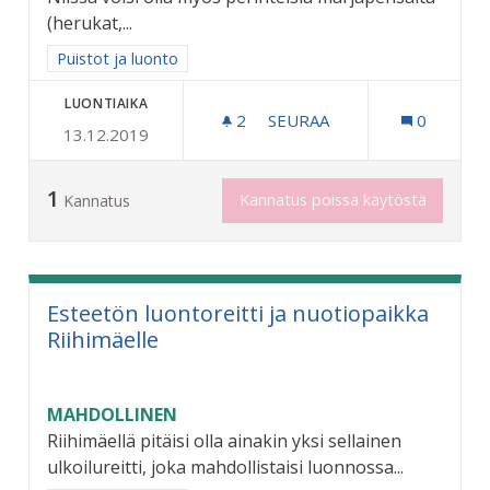
(herukat,...
Rajaa tulokset aihepiirin mukaan: Puistot ja luonto
Puistot ja luonto
LUONTIAIKA
2
2 SEURAAJAA
SEURAA
0
13.12.2019
MARJAPENSAITA JA HEDEL
1
Kannatus poissa käytöstä
Kannatus
Esteetön luontoreitti ja nuotiopaikka
Riihimäelle
MAHDOLLINEN
Riihimäellä pitäisi olla ainakin yksi sellainen
ulkoilureitti, joka mahdollistaisi luonnossa...