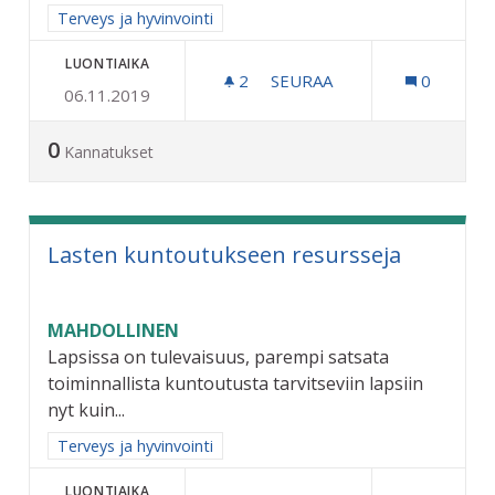
Rajaa tulokset aihepiirin mukaan: Terveys ja hyvinvointi
Terveys ja hyvinvointi
LUONTIAIKA
2
2 SEURAAJAA
SEURAA
0
06.11.2019
KUNTALAISPALVELUT LÄH
0
Kannatukset
Lasten kuntoutukseen resursseja
MAHDOLLINEN
Lapsissa on tulevaisuus, parempi satsata
toiminnallista kuntoutusta tarvitseviin lapsiin
nyt kuin...
Rajaa tulokset aihepiirin mukaan: Terveys ja hyvinvointi
Terveys ja hyvinvointi
LUONTIAIKA