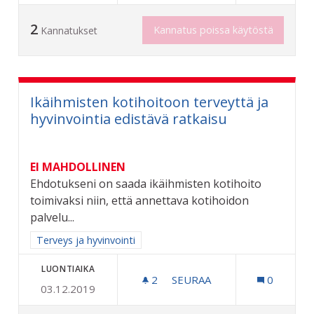
2
Kannatus poissa käytöstä
Kannatukset
Ikäihmisten kotihoitoon terveyttä ja
hyvinvointia edistävä ratkaisu
EI MAHDOLLINEN
Ehdotukseni on saada ikäihmisten kotihoito
toimivaksi niin, että annettava kotihoidon
palvelu...
Rajaa tulokset aihepiirin mukaan: Terveys ja hyvinvointi
Terveys ja hyvinvointi
LUONTIAIKA
2
2 SEURAAJAA
SEURAA
0
03.12.2019
IKÄIHMISTEN KOTIHOITOO