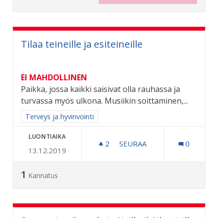
Tilaa teineille ja esiteineille
EI MAHDOLLINEN
Paikka, jossa kaikki saisivat olla rauhassa ja
turvassa myös ulkona. Musiikin soittaminen,...
Rajaa tulokset aihepiirin mukaan: Terveys ja hyvinvointi
Terveys ja hyvinvointi
LUONTIAIKA
2
2 SEURAAJAA
SEURAA
0
13.12.2019
TILAA TEINEILLE JA ESITEI
1
Kannatus