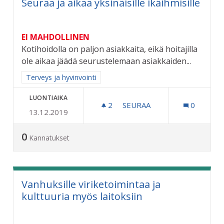
Seuraa ja aikaa yksinäisille ikäihmisille
EI MAHDOLLINEN
Kotihoidolla on paljon asiakkaita, eikä hoitajilla
ole aikaa jäädä seurustelemaan asiakkaiden...
Rajaa tulokset aihepiirin mukaan: Terveys ja hyvinvointi
Terveys ja hyvinvointi
LUONTIAIKA
2
2 SEURAAJAA
SEURAA
0
13.12.2019
SEURAA JA AIKAA YKSINÄISI
0
Kannatukset
Vanhuksille viriketoimintaa ja
kulttuuria myös laitoksiin