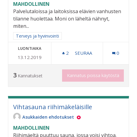
MAHDOLLINEN
Palvelutaloissa ja laitoksissa elävien vanhusten
tilanne huolettaa. Moni on läheltä nähnyt,
miten...
Rajaa tulokset aihepiirin mukaan: Terveys ja hyvinvointi
Terveys ja hyvinvointi
LUONTIAIKA
2
2 SEURAAJAA
SEURAA
0
13.12.2019
VANHUKSILLE VIRIKETOIMI
3
Kannatus poissa käytöstä
Kannatukset
Vihtasauna riihimäkeläisille
Asukkaiden ehdotukset
MAHDOLLINEN
Riihimäeltä puuttuu sauna, jossa voisi vihtoa.