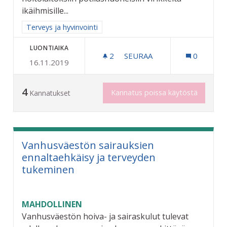
ikäihmisille...
Rajaa tulokset aihepiirin mukaan: Terveys ja hyvinvointi
Terveys ja hyvinvointi
LUONTIAIKA
2
2 SEURAAJAA
SEURAA
0
16.11.2019
VANHUSTEN HOITOPAIKKO
4
Kannatus poissa käytöstä
Kannatukset
Vanhusväestön sairauksien
ennaltaehkäisy ja terveyden
tukeminen
MAHDOLLINEN
Vanhusväestön hoiva- ja sairaskulut tulevat