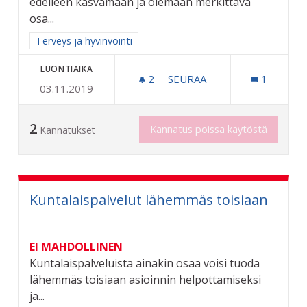
edelleen kasvamaan ja olemaan merkittävä
osa...
Rajaa tulokset aihepiirin mukaan: Terveys ja hyvinvointi
Terveys ja hyvinvointi
LUONTIAIKA
2
2 SEURAAJAA
SEURAA
1
03.11.2019
VANHUSVÄESTÖN SAIRAUK
2
Kannatus poissa käytöstä
Kannatukset
Kuntalaispalvelut lähemmäs toisiaan
EI MAHDOLLINEN
Kuntalaispalveluista ainakin osaa voisi tuoda
lähemmäs toisiaan asioinnin helpottamiseksi
ja...