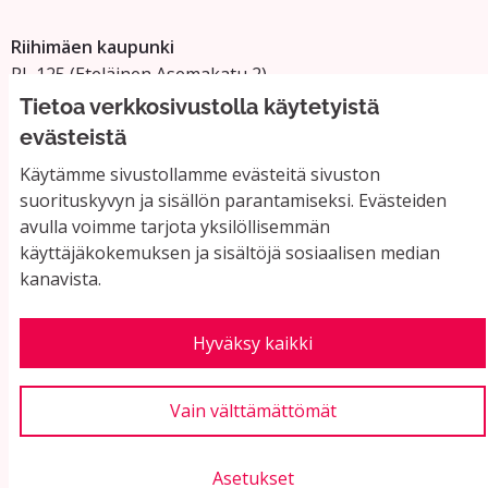
Riihimäen kaupunki
PL 125 (Eteläinen Asemakatu 2)
11101 Riihimäki
Tietoa verkkosivustolla käytetyistä
Vaihde: 019 758 4000
evästeistä
Sähköpostiosoitteet:
Käytämme sivustollamme evästeitä sivuston
etunimi.sukunimi@riihimaki.fi
suorituskyvyn ja sisällön parantamiseksi. Evästeiden
avulla voimme tarjota yksilöllisemmän
käyttäjäkokemuksen ja sisältöjä sosiaalisen median
Yhteystiedot ja usein kysyttyä
kanavista.
Käyttöehdot
Tietosuojaseloste
Saavutettavuus
Hyväksy kaikki
Evästeasetukset
Vain välttämättömät
Asetukset
Verkkosivusto luotu
vapaan ohjelmiston