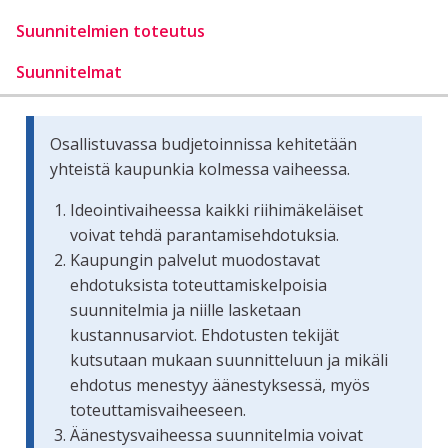
Suunnitelmien toteutus
Suunnitelmat
Osallistuvassa budjetoinnissa kehitetään
yhteistä kaupunkia kolmessa vaiheessa.
Ideointivaiheessa kaikki riihimäkeläiset
voivat tehdä parantamisehdotuksia.
Kaupungin palvelut muodostavat
ehdotuksista toteuttamiskelpoisia
suunnitelmia ja niille lasketaan
kustannusarviot. Ehdotusten tekijät
kutsutaan mukaan suunnitteluun ja mikäli
ehdotus menestyy äänestyksessä, myös
toteuttamisvaiheeseen.
Äänestysvaiheessa suunnitelmia voivat