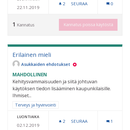
2
2 SEURAAJAA
SEURAA
0
22.11.2019
LASTEN KUNTOUTUKSEEN 
1
Kannatus poissa käytöstä
Kannatus
Erilainen mieli
Asukkaiden ehdotukset
MAHDOLLINEN
Kehitysvammaisuuden ja siitä johtuvan
käytöksen tiedon lisääminen kaupunkilaisille.
Ihmiset...
Rajaa tulokset aihepiirin mukaan: Terveys ja hyvinvointi
Terveys ja hyvinvointi
LUONTIAIKA
2
2 SEURAAJAA
SEURAA
1
02.12.2019
ERILAINEN MIELI