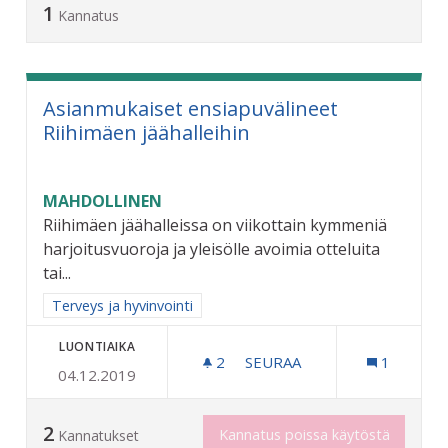
1
Kannatus
Asianmukaiset ensiapuvälineet
Riihimäen jäähalleihin
MAHDOLLINEN
Riihimäen jäähalleissa on viikottain kymmeniä
harjoitusvuoroja ja yleisölle avoimia otteluita
tai...
Rajaa tulokset aihepiirin mukaan: Terveys ja hyvinvointi
Terveys ja hyvinvointi
LUONTIAIKA
2
2 SEURAAJAA
SEURAA
1
04.12.2019
ASIANMUKAISET ENSIAPUV
2
Kannatus poissa käytöstä
Kannatukset