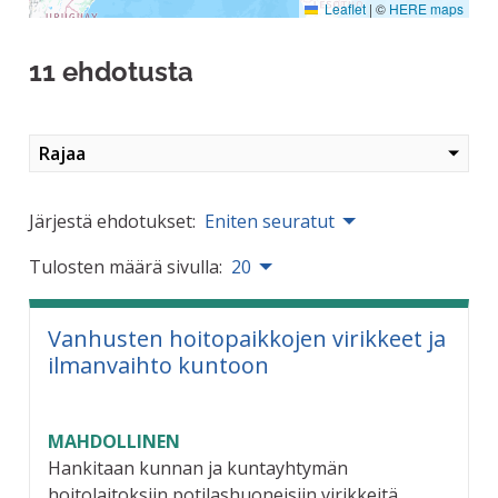
Leaflet
|
©
HERE maps
11 ehdotusta
Rajaa
Järjestä ehdotukset:
Eniten seuratut
Tulosten määrä sivulla:
20
Vanhusten hoitopaikkojen virikkeet ja
ilmanvaihto kuntoon
MAHDOLLINEN
Hankitaan kunnan ja kuntayhtymän
hoitolaitoksiin potilashuoneisiin virikkeitä