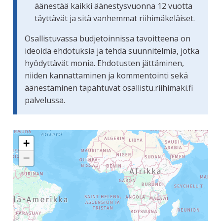
äänestää kaikki äänestysvuonna 12 vuotta
täyttävät ja sitä vanhemmat riihimäkeläiset.
Osallistuvassa budjetoinnissa tavoitteena on
ideoida ehdotuksia ja tehdä suunnitelmia, jotka
hyödyttävät monia. Ehdotusten jättäminen,
niiden kannattaminen ja kommentointi sekä
äänestäminen tapahtuvat osallistu.riihimaki.fi
palvelussa.
Seuraavassa elementissä on kartta, joka esittää tämän siv
+
−