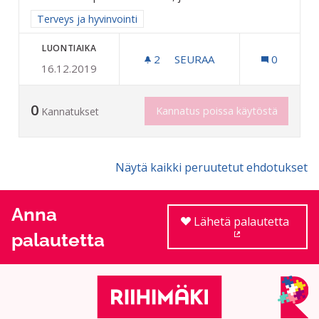
Rajaa tulokset aihepiirin mukaan: Terveys ja hyvinvointi
Terveys ja hyvinvointi
LUONTIAIKA
2
2 SEURAAJAA
SEURAA
0
16.12.2019
VIHTASAUNA RIIHIMÄKELÄI
0
Kannatus poissa käytöstä
Kannatukset
Näytä kaikki peruutetut ehdotukset
Anna
Lähetä palautetta
palautetta
(Ulkoinen linkki