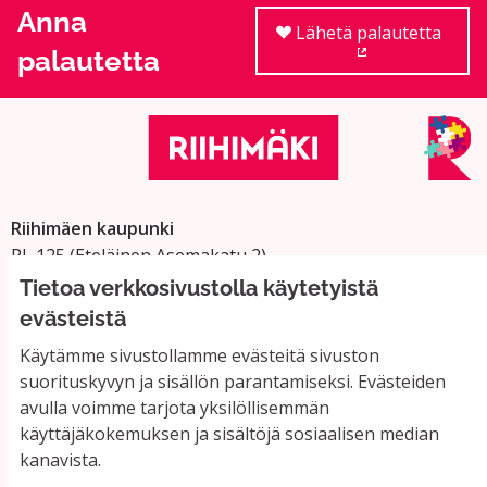
Anna
Lähetä palautetta
palautetta
(Ulkoinen linkki
Riihimäen kaupunki
PL 125 (Eteläinen Asemakatu 2)
11101 Riihimäki
Tietoa verkkosivustolla käytetyistä
Vaihde: 019 758 4000
evästeistä
Sähköpostiosoitteet:
Käytämme sivustollamme evästeitä sivuston
etunimi.sukunimi@riihimaki.fi
suorituskyvyn ja sisällön parantamiseksi. Evästeiden
avulla voimme tarjota yksilöllisemmän
käyttäjäkokemuksen ja sisältöjä sosiaalisen median
Yhteystiedot ja usein kysyttyä
kanavista.
Käyttöehdot