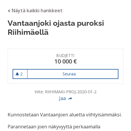
Näytä kaikki hankkeet
Vantaanjoki ojasta puroksi
Riihimäellä
BUDJETTI
10 000 €
2
Seuraa
Vantaanjoki ojasta puroksi R
2 seuraajaa
Viite: RIIHIMAKI-PROJ-2020-01-2
Jaa
Kunnostetaan Vantaanjoen aluetta viihtyisämmäksi.
Parannetaan joen näkyvyyttä perkaamalla