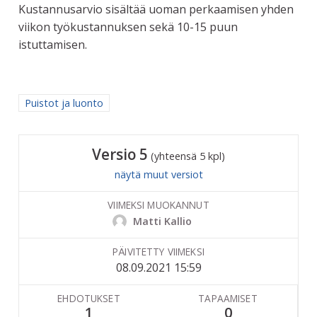
Kustannusarvio sisältää uoman perkaamisen yhden
viikon työkustannuksen sekä 10-15 puun
istuttamisen.
Rajaa tulokset aihepiirin mukaan: Puistot ja luonto
Puistot ja luonto
Versio 5
(yhteensä 5 kpl)
näytä muut versiot
VIIMEKSI MUOKANNUT
Matti Kallio
PÄIVITETTY VIIMEKSI
08.09.2021 15:59
EHDOTUKSET
TAPAAMISET
1
0