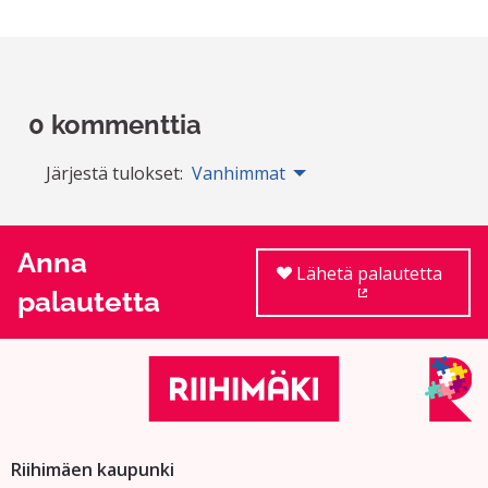
0 kommenttia
Järjestä tulokset:
Vanhimmat
Anna
Lähetä palautetta
palautetta
(Ulkoinen linkki
Riihimäen kaupunki