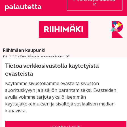
palautetta
(Ulkoinen linkki
Riihimäen kaupunki
PL 125 (Eteläinen Asemakatu 2)
11101 Riihimäki
Tietoa verkkosivustolla käytetyistä
Vaihde: 019 758 4000
evästeistä
Sähköpostiosoitteet:
Käytämme sivustollamme evästeitä sivuston
etunimi.sukunimi@riihimaki.fi
suorituskyvyn ja sisällön parantamiseksi. Evästeiden
avulla voimme tarjota yksilöllisemmän
käyttäjäkokemuksen ja sisältöjä sosiaalisen median
Yhteystiedot ja usein kysyttyä
kanavista.
Käyttöehdot
Tietosuojaseloste
Saavutettavuus