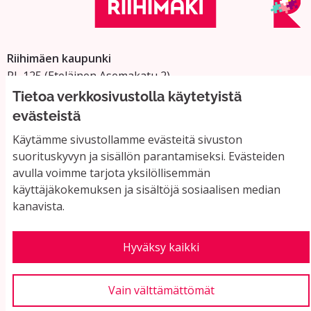
Riihimäen kaupunki
PL 125 (Eteläinen Asemakatu 2)
11101 Riihimäki
Tietoa verkkosivustolla käytetyistä
Vaihde: 019 758 4000
evästeistä
Sähköpostiosoitteet:
Käytämme sivustollamme evästeitä sivuston
etunimi.sukunimi@riihimaki.fi
suorituskyvyn ja sisällön parantamiseksi. Evästeiden
avulla voimme tarjota yksilöllisemmän
käyttäjäkokemuksen ja sisältöjä sosiaalisen median
Yhteystiedot ja usein kysyttyä
kanavista.
Käyttöehdot
Tietosuojaseloste
Saavutettavuus
Hyväksy kaikki
Evästeasetukset
Vain välttämättömät