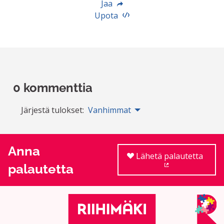
Jaa
Upota
0 kommenttia
Järjestä tulokset:
Vanhimmat
Anna
Lähetä palautetta
palautetta
(Ulkoinen linkki