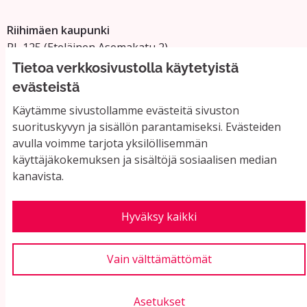
Riihimäen kaupunki
PL 125 (Eteläinen Asemakatu 2)
11101 Riihimäki
Tietoa verkkosivustolla käytetyistä
Vaihde: 019 758 4000
evästeistä
Sähköpostiosoitteet:
Käytämme sivustollamme evästeitä sivuston
etunimi.sukunimi@riihimaki.fi
suorituskyvyn ja sisällön parantamiseksi. Evästeiden
avulla voimme tarjota yksilöllisemmän
käyttäjäkokemuksen ja sisältöjä sosiaalisen median
Yhteystiedot ja usein kysyttyä
kanavista.
Käyttöehdot
Tietosuojaseloste
Saavutettavuus
Hyväksy kaikki
Evästeasetukset
Vain välttämättömät
Asetukset
Verkkosivusto luotu
vapaan ohjelmiston