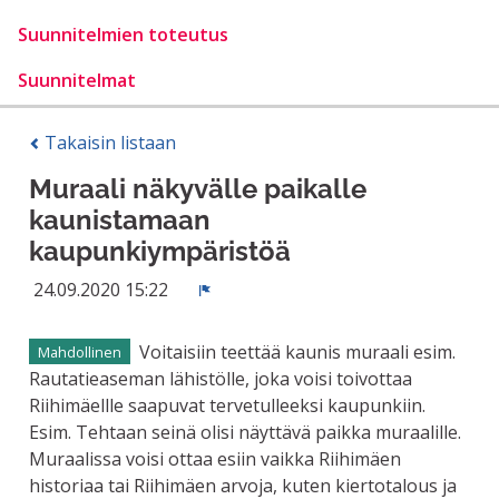
Suunnitelmien toteutus
Suunnitelmat
Takaisin listaan
Muraali näkyvälle paikalle
kaunistamaan
kaupunkiympäristöä
24.09.2020 15:22
Ilmoita
Voitaisiin teettää kaunis muraali esim.
Mahdollinen
Rautatieaseman lähistölle, joka voisi toivottaa
Riihimäellle saapuvat tervetulleeksi kaupunkiin.
Esim. Tehtaan seinä olisi näyttävä paikka muraalille.
Muraalissa voisi ottaa esiin vaikka Riihimäen
historiaa tai Riihimäen arvoja, kuten kiertotalous ja