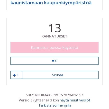
kaunistamaan kaupunkiympäristöä
13
KANNATUKSET
Kannatus poissa käytöstä
Muraali näkyvälle paikalle kaunist
0
1
Seuraa
Muraali näkyvälle paikalle 
1 seuraaja
Viite: RIIHIMAKI-PROP-2020-09-157
Versio 3
(yhteensä 3 kpl)
näytä muut versiot
Tarkista sormenjälki