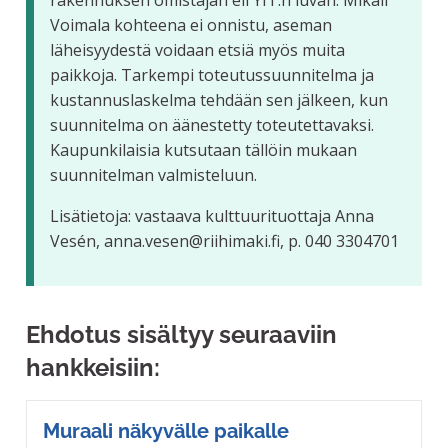
rakennuksen omistajan eli YIT:n luvan. Mikäli
Voimala kohteena ei onnistu, aseman
läheisyydestä voidaan etsiä myös muita
paikkoja. Tarkempi toteutussuunnitelma ja
kustannuslaskelma tehdään sen jälkeen, kun
suunnitelma on äänestetty toteutettavaksi.
Kaupunkilaisia kutsutaan tällöin mukaan
suunnitelman valmisteluun.
Lisätietoja: vastaava kulttuurituottaja Anna
Vesén, anna.vesen@riihimaki.fi, p. 040 3304701
Ehdotus sisältyy seuraaviin
hankkeisiin:
Muraali näkyvälle paikalle