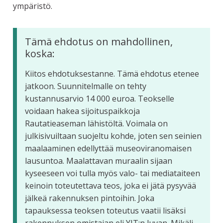
ympäristö.
Tämä ehdotus on mahdollinen,
koska:
Kiitos ehdotuksestanne. Tämä ehdotus etenee
jatkoon. Suunnitelmalle on tehty
kustannusarvio 14 000 euroa. Teokselle
voidaan hakea sijoituspaikkoja
Rautatieaseman lähistöltä. Voimala on
julkisivuiltaan suojeltu kohde, joten sen seinien
maalaaminen edellyttää museoviranomaisen
lausuntoa. Maalattavan muraalin sijaan
kyseeseen voi tulla myös valo- tai mediataiteen
keinoin toteutettava teos, joka ei jätä pysyvää
jälkeä rakennuksen pintoihin. Joka
tapauksessa teoksen toteutus vaatii lisäksi