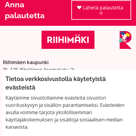
Anna
Lähetä palautetta
palautetta
(Ulkoinen linkki
Riihimäen kaupunki
PL 125 (Eteläinen Asemakatu 2)
11101 Riihimäki
Tietoa verkkosivustolla käytetyistä
Vaihde: 019 758 4000
evästeistä
Sähköpostiosoitteet:
Käytämme sivustollamme evästeitä sivuston
etunimi.sukunimi@riihimaki.fi
suorituskyvyn ja sisällön parantamiseksi. Evästeiden
avulla voimme tarjota yksilöllisemmän
käyttäjäkokemuksen ja sisältöjä sosiaalisen median
Yhteystiedot ja usein kysyttyä
kanavista.
Käyttöehdot
Tietosuojaseloste