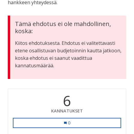
hankkeen yhteydessä.
Tämä ehdotus ei ole mahdollinen,
koska:
Kiitos ehdotuksesta. Ehdotus ei valitettavasti
etene osallistuvan budjetoinnin kautta jatkoon,
koska ehdotus ei saanut vaadittua
kannatusmäärää.
6
KANNATUKSET
Kamppailukeskuksen toiminnan tur
0