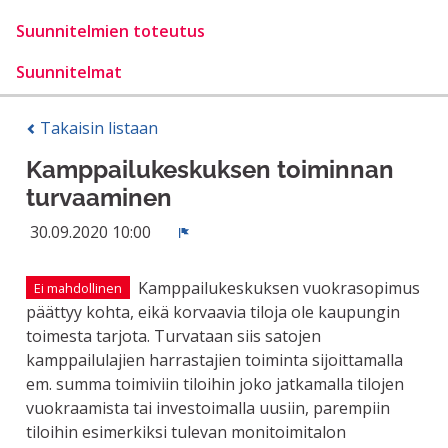
Suunnitelmien toteutus
Suunnitelmat
Takaisin listaan
Kamppailukeskuksen toiminnan
turvaaminen
30.09.2020 10:00
Ilmoita
Kamppailukeskuksen vuokrasopimus
Ei mahdollinen
päättyy kohta, eikä korvaavia tiloja ole kaupungin
toimesta tarjota. Turvataan siis satojen
kamppailulajien harrastajien toiminta sijoittamalla
em. summa toimiviin tiloihin joko jatkamalla tilojen
vuokraamista tai investoimalla uusiin, parempiin
tiloihin esimerkiksi tulevan monitoimitalon