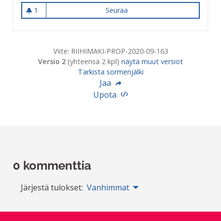
1
Seuraa
Kamppailukeskuksen toimin
1 seuraaja
Viite: RIIHIMAKI-PROP-2020-09-163
Versio 2
(yhteensä 2 kpl)
näytä muut versiot
Tarkista sormenjälki
Jaa
Upota
0 kommenttia
Järjestä tulokset:
Vanhimmat