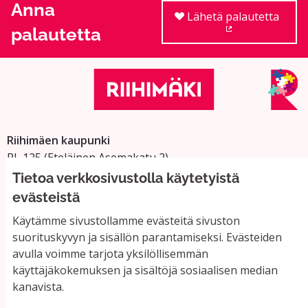
Anna
Lähetä palautetta
palautetta
(Ulkoinen linkki
Riihimäen kaupunki
PL 125 (Eteläinen Asemakatu 2)
11101 Riihimäki
Tietoa verkkosivustolla käytetyistä
Vaihde: 019 758 4000
evästeistä
Sähköpostiosoitteet:
Käytämme sivustollamme evästeitä sivuston
etunimi.sukunimi@riihimaki.fi
suorituskyvyn ja sisällön parantamiseksi. Evästeiden
avulla voimme tarjota yksilöllisemmän
käyttäjäkokemuksen ja sisältöjä sosiaalisen median
Yhteystiedot ja usein kysyttyä
kanavista.
Käyttöehdot
Tietosuojaseloste