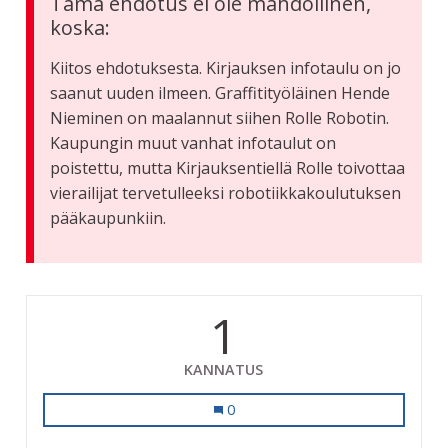
Tämä ehdotus ei ole mahdollinen,
koska:
Kiitos ehdotuksesta. Kirjauksen infotaulu on jo
saanut uuden ilmeen. Graffitityöläinen Hende
Nieminen on maalannut siihen Rolle Robotin.
Kaupungin muut vanhat infotaulut on
poistettu, mutta Kirjauksentiellä Rolle toivottaa
vierailijat tervetulleeksi robotiikkakoulutuksen
pääkaupunkiin.
1
KANNATUS
Lähiopastus kaupunkialueelle
0