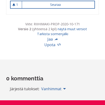
1
Seuraa
Lähiopastus kaupunkialueell
1 seuraaja
Viite: RIIHIMAKI-PROP-2020-10-171
Versio 2
(yhteensä 2 kpl)
näytä muut versiot
Tarkista sormenjälki
Jaa
Upota
0 kommenttia
Järjestä tulokset:
Vanhimmat