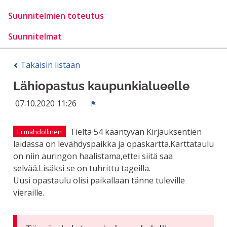
Suunnitelmien toteutus
Suunnitelmat
Takaisin listaan
Lähiopastus kaupunkialueelle
07.10.2020 11:26
Ilmoita
Tieltä 54 kääntyvän Kirjauksentien
Ei mahdollinen
laidassa on levähdyspaikka ja opaskartta.Karttataulu
on niin auringon haalistama,ettei siitä saa
selvää.Lisäksi se on tuhrittu tageilla.
Uusi opastaulu olisi paikallaan tänne tuleville
vieraille.