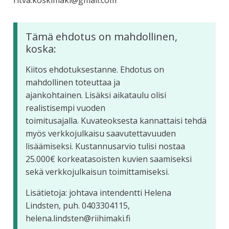
ritva.koskimaki@gmail.com
Tämä ehdotus on mahdollinen,
koska:
Kiitos ehdotuksestanne. Ehdotus on
mahdollinen toteuttaa ja
ajankohtainen. Lisäksi aikataulu olisi
realistisempi vuoden
toimitusajalla. Kuvateoksesta kannattaisi tehdä
myös verkkojulkaisu saavutettavuuden
lisäämiseksi. Kustannusarvio tulisi nostaa
25.000€ korkeatasoisten kuvien saamiseksi
sekä verkkojulkaisun toimittamiseksi.
Lisätietoja: johtava intendentti Helena
Lindsten, puh. 0403304115,
helena.lindsten@riihimaki.fi