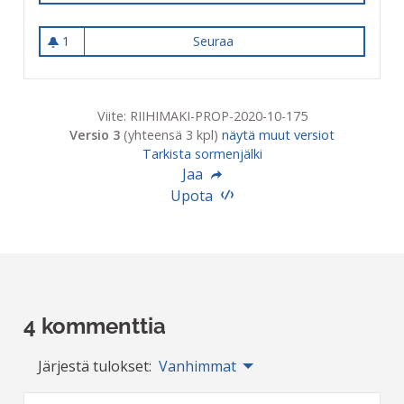
1
Seuraa
Kuvateos Riihimäen Taidemu
1 seuraaja
Viite: RIIHIMAKI-PROP-2020-10-175
Versio 3
(yhteensä 3 kpl)
näytä muut versiot
Tarkista sormenjälki
Jaa
Upota
4 kommenttia
Järjestä tulokset:
Vanhimmat