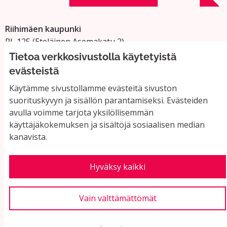
Riihimäen kaupunki
PL 125 (Eteläinen Asemakatu 2)
11101 Riihimäki
Tietoa verkkosivustolla käytetyistä
Vaihde: 019 758 4000
evästeistä
Sähköpostiosoitteet:
Käytämme sivustollamme evästeitä sivuston
etunimi.sukunimi@riihimaki.fi
suorituskyvyn ja sisällön parantamiseksi. Evästeiden
avulla voimme tarjota yksilöllisemmän
käyttäjäkokemuksen ja sisältöjä sosiaalisen median
Yhteystiedot ja usein kysyttyä
kanavista.
Käyttöehdot
Tietosuojaseloste
Saavutettavuus
Hyväksy kaikki
Evästeasetukset
Vain välttämättömät