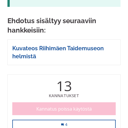
Ehdotus sisältyy seuraaviin
hankkeisiin:
Kuvateos Riihimäen Taidemuseon
helmistä
13
KANNATUKSET
Kannatus poissa käytöstä
Kuvateos Riihimäen Taidemuseon h
4