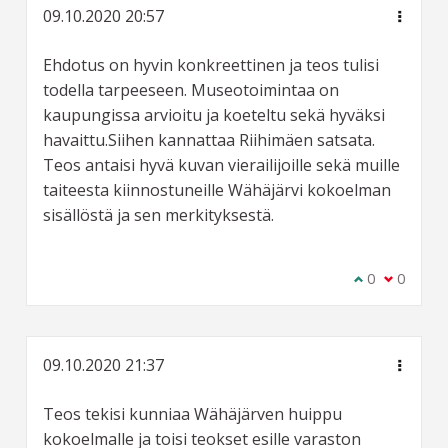
09.10.2020 20:57
Ehdotus on hyvin konkreettinen ja teos tulisi
todella tarpeeseen. Museotoimintaa on
kaupungissa arvioitu ja koeteltu sekä hyväksi
havaittu.Siihen kannattaa Riihimäen satsata.
Teos antaisi hyvä kuvan vierailijoille sekä muille
taiteesta kiinnostuneille Wähäjärvi kokoelman
sisällöstä ja sen merkityksestä.
Olen samaa m
0
Olen eri 
0
09.10.2020 21:37
Teos tekisi kunniaa Wähäjärven huippu
kokoelmalle ja toisi teokset esille varaston