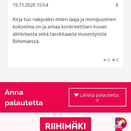
15.11.2020 15:54
Kirja tuo näkyväksi miten laaja ja monipuolinen
kokoelma on ja antaa konkreettisen kuvan
aktiivisesta sekä tasokkaasta museotyöstä
Riihimäessä.
Olen samaa m
0
Olen eri 
0
Anna
Lähetä palautetta
palautetta
(Ulkoinen linkki