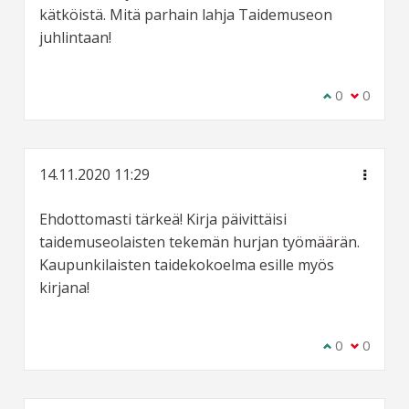
kätköistä. Mitä parhain lahja Taidemuseon
juhlintaan!
Olen samaa m
0
Olen eri 
0
14.11.2020 11:29
Ehdottomasti tärkeä! Kirja päivittäisi
taidemuseolaisten tekemän hurjan työmäärän.
Kaupunkilaisten taidekokoelma esille myös
kirjana!
Olen samaa m
0
Olen eri 
0