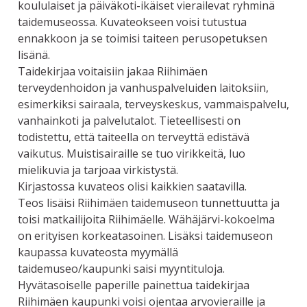
koululaiset ja päiväkoti-ikäiset vierailevat ryhminä
taidemuseossa. Kuvateokseen voisi tutustua
ennakkoon ja se toimisi taiteen perusopetuksen
lisänä.
Taidekirjaa voitaisiin jakaa Riihimäen
terveydenhoidon ja vanhuspalveluiden laitoksiin,
esimerkiksi sairaala, terveyskeskus, vammaispalvelu,
vanhainkoti ja palvelutalot. Tieteellisesti on
todistettu, että taiteella on terveyttä edistävä
vaikutus. Muistisairaille se tuo virikkeitä, luo
mielikuvia ja tarjoaa virkistystä.
Kirjastossa kuvateos olisi kaikkien saatavilla.
Teos lisäisi Riihimäen taidemuseon tunnettuutta ja
toisi matkailijoita Riihimäelle. Wähäjärvi-kokoelma
on erityisen korkeatasoinen. Lisäksi taidemuseon
kaupassa kuvateosta myymällä
taidemuseo/kaupunki saisi myyntituloja.
Hyvätasoiselle paperille painettua taidekirjaa
Riihimäen kaupunki voisi ojentaa arvovieraille ja