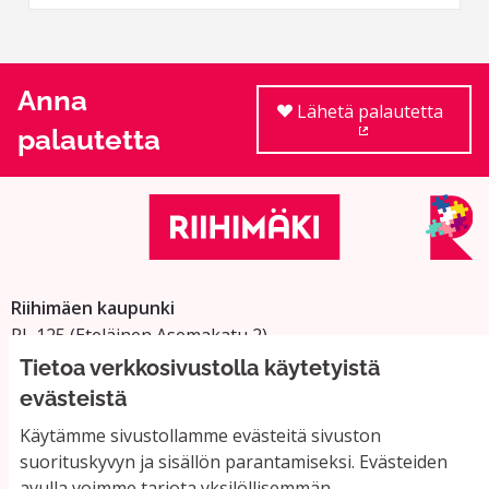
Anna
Lähetä palautetta
palautetta
(Ulkoinen linkki
Riihimäen kaupunki
PL 125 (Eteläinen Asemakatu 2)
11101 Riihimäki
Tietoa verkkosivustolla käytetyistä
Vaihde: 019 758 4000
evästeistä
Sähköpostiosoitteet:
Käytämme sivustollamme evästeitä sivuston
etunimi.sukunimi@riihimaki.fi
suorituskyvyn ja sisällön parantamiseksi. Evästeiden
avulla voimme tarjota yksilöllisemmän