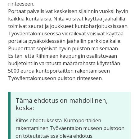
rinteeseen.
Portaat palvelisivat keskeisen sijainnin vuoksi hyvin
kaikkia kuntalaisia. Niitä voisivat käyttää jäähallilla
toimivat seurat ja joukkueet kuntoharjoituksissaan.
Työväentalomuseossa vierailevat voisivat käyttää
portaita pysäköidessään jäähallin parkkipaikalle.
Puuportaat sopisivat hyvin puiston maisemaan.
Esitän, että Riihimäen kaupungin osallistuvaan
budjetointiin varatusta määrärahasta käytetään
5000 euroa kuntoportaitten rakentamiseen
Työväentalomuseon puiston rinteeseen.
Tämä ehdotus on mahdollinen,
koska:
Kiitos ehdotuksesta. Kuntoportaiden
rakentaminen Työväentalon museon puistoon
on toteutettavissa oleva ehdotus.