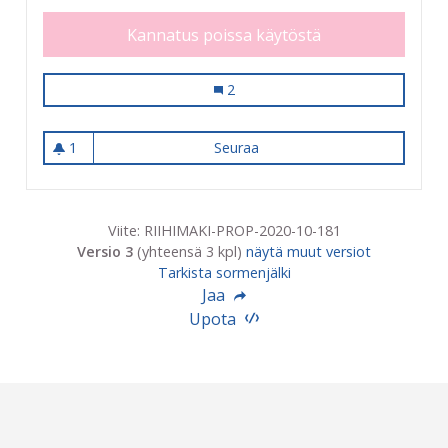
Kannatus poissa käytöstä
Kuntoportaat Työväentalomuseon p
2
1
Seuraa
Kuntoportaat Työväentalom
1 seuraaja
Viite: RIIHIMAKI-PROP-2020-10-181
Versio 3
(yhteensä 3 kpl)
näytä muut versiot
Tarkista sormenjälki
Jaa
Upota