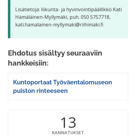
Lisätietoja: liikunta- ja hyvinvointipäällikkö Kati
Hämäläinen-Myllymäki, puh. 050 5757718,
kati.hamalainen-myllymaki@riihimaki.fi
Ehdotus sisältyy seuraaviin
hankkeisiin:
Kuntoportaat Työväentalomuseon
puiston rinteeseen
13
KANNATUKSET