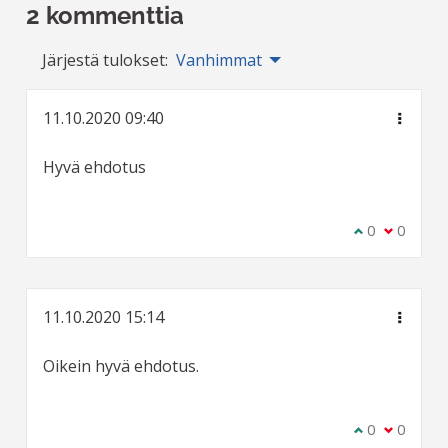
2 kommenttia
Järjestä tulokset:
Vanhimmat
11.10.2020 09:40
Hyvä ehdotus
Olen samaa m
0
Olen eri 
0
11.10.2020 15:14
Oikein hyvä ehdotus.
Olen samaa m
0
Olen eri 
0