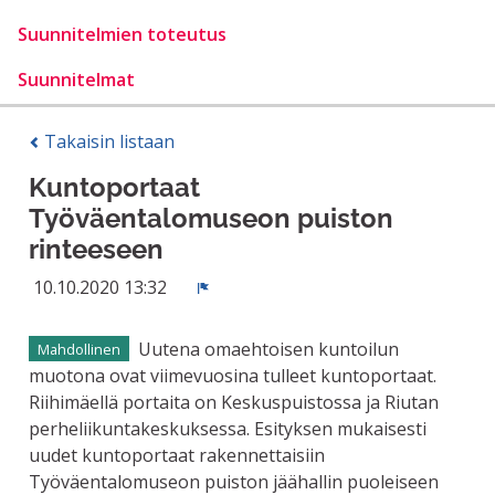
Suunnitelmien toteutus
Suunnitelmat
Takaisin listaan
Kuntoportaat
Työväentalomuseon puiston
rinteeseen
10.10.2020 13:32
Ilmoita
Uutena omaehtoisen kuntoilun
Mahdollinen
muotona ovat viimevuosina tulleet kuntoportaat.
Riihimäellä portaita on Keskuspuistossa ja Riutan
perheliikuntakeskuksessa. Esityksen mukaisesti
uudet kuntoportaat rakennettaisiin
Työväentalomuseon puiston jäähallin puoleiseen