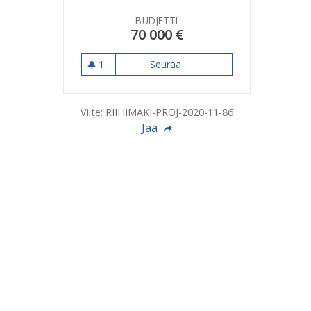
BUDJETTI
70 000 €
1
Seuraa
Juppalan Savilammen ympär
1 seuraaja
Viite: RIIHIMAKI-PROJ-2020-11-86
Jaa