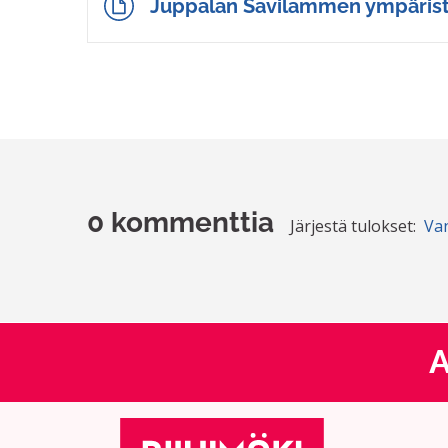
Juppalan Savilammen ympäris
0 kommenttia
Järjestä tulokset:
Va
A