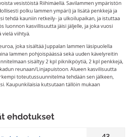
voista vesistöistä Riihimäellä. Savilammen ympäristön
ollisesti polku lammen ympäri) ja lisätä penkkejä ja
 tehdä kauniin retkeily- ja ulkoilupaikan, ja istuttaa
 luonnon kasvillisuutta jäisi jäljelle, ja joka vuosi
 vielä viihtyä.
uroa, joka sisältää Juppalan lammen läsipuolella
ina lammen pohjoispäässä sekä uuden kävelyreitin
nnitelmaan sisältyy 2 kpl piknikpöytiä, 2 kpl penkkejä,
kadun reunaan/Linjapuistoon. Alueen kasvilisuutta
Tarkempi toteutussuunnitelma tehdään sen jälkeen,
si. Kaupunkilaisia kutsutaan tällöin mukaan
ät ehdotukset
43