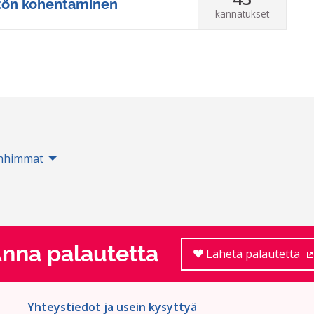
tön kohentaminen
kannatukset
nhimmat
nna palautetta
Lähetä palautetta
Yhteystiedot ja usein kysyttyä