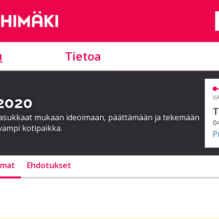
u
Tietoa
 2020
VA
T
a asukkaat mukaan ideoimaan, päättämään ja tekemään
0
vampi kotipaikka.
P
lmat
Ehdotukset