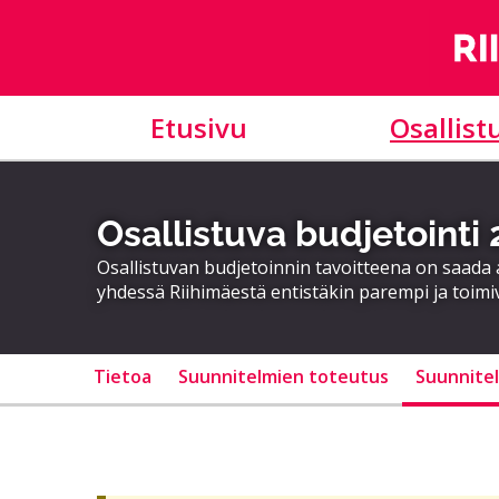
Etusivu
Osallist
Osallistuva budjetointi
Osallistuvan budjetoinnin tavoitteena on saad
yhdessä Riihimäestä entistäkin parempi ja toimi
Tietoa
Suunnitelmien toteutus
Suunnite