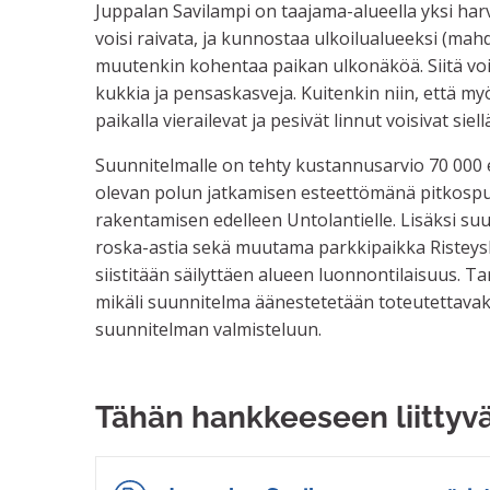
Juppalan Savilampi on taajama-alueella yksi har
voisi raivata, ja kunnostaa ulkoilualueeksi (mahd
muutenkin kohentaa paikan ulkonäköä. Siitä voisi
kukkia ja pensaskasveja. Kuitenkin niin, että myös
paikalla vierailevat ja pesivät linnut voisivat siellä
Suunnitelmalle on tehty kustannusarvio 70 000 e
olevan polun jatkamisen esteettömänä pitkospu
rakentamisen edelleen Untolantielle. Lisäksi suu
roska-astia sekä muutama parkkipaikka Risteys
siistitään säilyttäen alueen luonnontilaisuus. 
mikäli suunnitelma äänestetetään toteutettavak
suunnitelman valmisteluun.
Tähän hankkeeseen liittyv