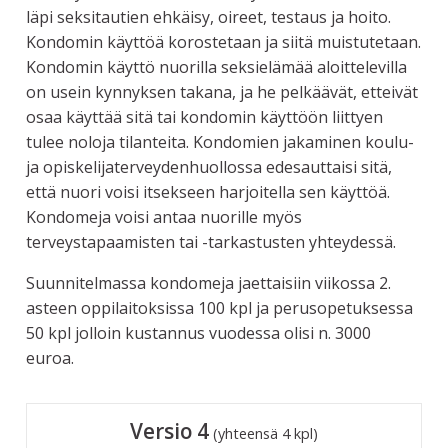
läpi seksitautien ehkäisy, oireet, testaus ja hoito.
Kondomin käyttöä korostetaan ja siitä muistutetaan.
Kondomin käyttö nuorilla seksielämää aloittelevilla
on usein kynnyksen takana, ja he pelkäävät, etteivät
osaa käyttää sitä tai kondomin käyttöön liittyen
tulee noloja tilanteita. Kondomien jakaminen koulu-
ja opiskelijaterveydenhuollossa edesauttaisi sitä,
että nuori voisi itsekseen harjoitella sen käyttöä.
Kondomeja voisi antaa nuorille myös
terveystapaamisten tai -tarkastusten yhteydessä.
Suunnitelmassa kondomeja jaettaisiin viikossa 2.
asteen oppilaitoksissa 100 kpl ja perusopetuksessa
50 kpl jolloin kustannus vuodessa olisi n. 3000
euroa.
Versio 4
(yhteensä 4 kpl)