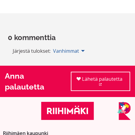
0 kommenttia
Järjestä tulokset:
Vanhimmat
Anna
Lähetä palautetta
palautetta
(Ulkoinen linkki
Riihimäen kaupunki