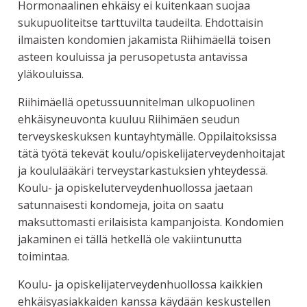
Hormonaalinen ehkäisy ei kuitenkaan suojaa
sukupuoliteitse tarttuvilta taudeilta. Ehdottaisin
ilmaisten kondomien jakamista Riihimäellä toisen
asteen kouluissa ja perusopetusta antavissa
yläkouluissa.
Riihimäellä opetussuunnitelman ulkopuolinen
ehkäisyneuvonta kuuluu Riihimäen seudun
terveyskeskuksen kuntayhtymälle. Oppilaitoksissa
tätä työtä tekevät koulu/opiskelijaterveydenhoitajat
ja koululääkäri terveystarkastuksien yhteydessä.
Koulu- ja opiskeluterveydenhuollossa jaetaan
satunnaisesti kondomeja, joita on saatu
maksuttomasti erilaisista kampanjoista. Kondomien
jakaminen ei tällä hetkellä ole vakiintunutta
toimintaa.
Koulu- ja opiskelijaterveydenhuollossa kaikkien
ehkäisyasiakkaiden kanssa käydään keskustellen