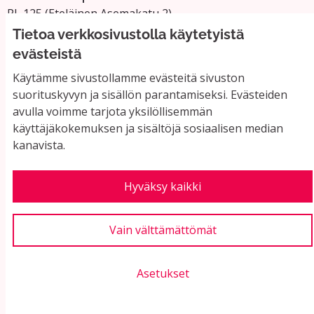
PL 125 (Eteläinen Asemakatu 2)
11101 Riihimäki
Tietoa verkkosivustolla käytetyistä
Vaihde: 019 758 4000
evästeistä
Sähköpostiosoitteet:
Käytämme sivustollamme evästeitä sivuston
etunimi.sukunimi@riihimaki.fi
suorituskyvyn ja sisällön parantamiseksi. Evästeiden
avulla voimme tarjota yksilöllisemmän
käyttäjäkokemuksen ja sisältöjä sosiaalisen median
Yhteystiedot ja usein kysyttyä
kanavista.
Käyttöehdot
Tietosuojaseloste
Saavutettavuus
Hyväksy kaikki
Evästeasetukset
Vain välttämättömät
Asetukset
Verkkosivusto luotu
vapaan ohjelmiston
(Ul
avulla.