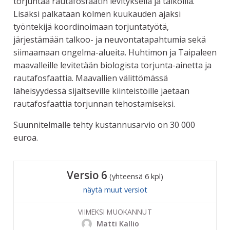
torjuntaa rautafosfaatin levityksellä ja talkoilla.
Lisäksi palkataan kolmen kuukauden ajaksi
työntekijä koordinoimaan torjuntatyötä,
järjestämään talkoo- ja neuvontatapahtumia sekä
siimaamaan ongelma-alueita. Huhtimon ja Taipaleen
maavalleille levitetään biologista torjunta-ainetta ja
rautafosfaattia. Maavallien välittömässä
läheisyydessä sijaitseville kiinteistöille jaetaan
rautafosfaattia torjunnan tehostamiseksi.
Suunnitelmalle tehty kustannusarvio on 30 000
euroa.
Versio 6
(yhteensä 6 kpl)
näytä muut versiot
VIIMEKSI MUOKANNUT
Matti Kallio