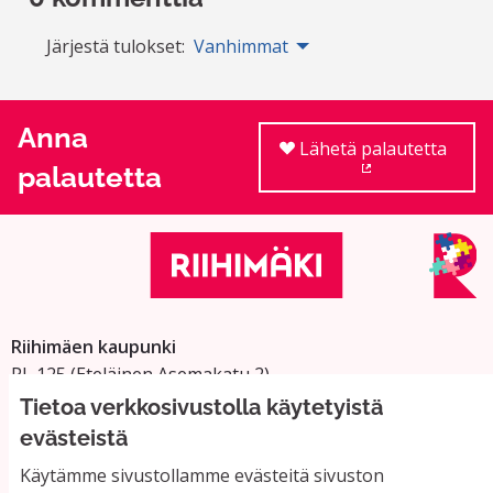
Järjestä tulokset:
Vanhimmat
Anna
Lähetä palautetta
palautetta
(Ulkoinen linkki
Riihimäen kaupunki
PL 125 (Eteläinen Asemakatu 2)
11101 Riihimäki
Tietoa verkkosivustolla käytetyistä
Vaihde: 019 758 4000
evästeistä
Sähköpostiosoitteet:
Käytämme sivustollamme evästeitä sivuston