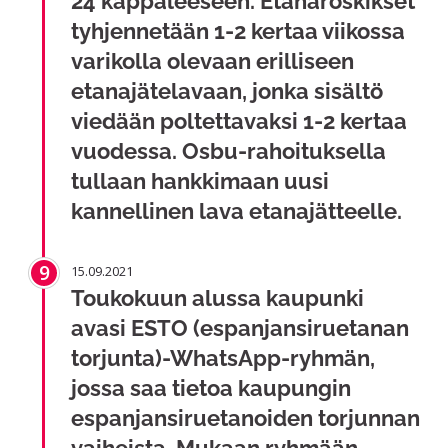
24 kappaleeseen. Etanaroskikset
tyhjennetään 1-2 kertaa viikossa
varikolla olevaan erilliseen
etanajätelavaan, jonka sisältö
viedään poltettavaksi 1-2 kertaa
vuodessa. Osbu-rahoituksella
tullaan hankkimaan uusi
kannellinen lava etanajätteelle.
9
15.09.2021
Toukokuun alussa kaupunki
avasi ESTO (espanjansiruetanan
torjunta)-WhatsApp-ryhmän,
jossa saa tietoa kaupungin
espanjansiruetanoiden torjunnan