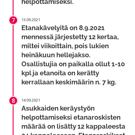
helpottamiseksi.
7
13.09.2021
Etanakävelyitä on 8.9.2021
mennessä järjestetty 12 kertaa,
miltei viikoittain, pois lukien
heinäkuun hellejakso.
Osallistujia on paikalla ollut 1-10
kpl ja etanoita on kerätty
kerrallaan keskimäärin n. 7 kg.
8
14.09.2021
Asukkaiden keräystyön
helpottamiseksi etanaroskisten
määrää on lisätty 12 kappaleesta