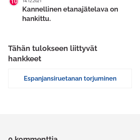
10
14.12.2021
Kannellinen etanajätelava on
hankittu.
Tähän tulokseen liittyvät
hankkeet
Espanjansiruetanan torjuminen
0 kommenttia