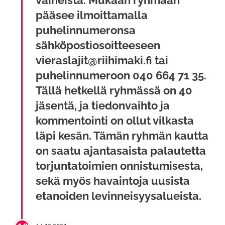
vaiheista. Mukaan ryhmään
pääsee ilmoittamalla
puhelinnumeronsa
sähköpostiosoitteeseen
vieraslajit@riihimaki.fi tai
puhelinnumeroon 040 664 71 35.
Tällä hetkellä ryhmässä on 40
jäsentä, ja tiedonvaihto ja
kommentointi on ollut vilkasta
läpi kesän. Tämän ryhmän kautta
on saatu ajantasaista palautetta
torjuntatoimien onnistumisesta,
sekä myös havaintoja uusista
etanoiden levinneisyysalueista.