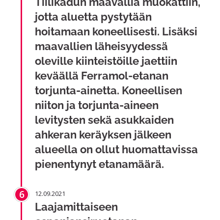
Tiilikadun maavallia muokattiin,
jotta aluetta pystytään
hoitamaan koneellisesti. Lisäksi
maavallien läheisyydessä
oleville kiinteistöille jaettiin
keväällä Ferramol-etanan
torjunta-ainetta. Koneellisen
niiton ja torjunta-aineen
levitysten sekä asukkaiden
ahkeran keräyksen jälkeen
alueella on ollut huomattavissa
pienentynyt etanamäärä.
6
12.09.2021
Laajamittaiseen