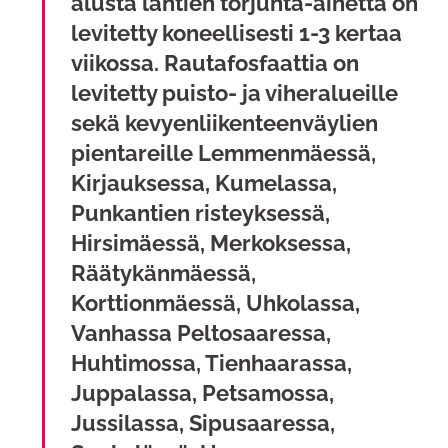
alusta lähtien torjunta-ainetta on
levitetty koneellisesti 1-3 kertaa
viikossa. Rautafosfaattia on
levitetty puisto- ja viheralueille
sekä kevyenliikenteenväylien
pientareille Lemmenmäessä,
Kirjauksessa, Kumelassa,
Punkantien risteyksessä,
Hirsimäessä, Merkoksessa,
Räätykänmäessä,
Korttionmäessä, Uhkolassa,
Vanhassa Peltosaaressa,
Huhtimossa, Tienhaarassa,
Juppalassa, Petsamossa,
Jussilassa, Sipusaaressa,