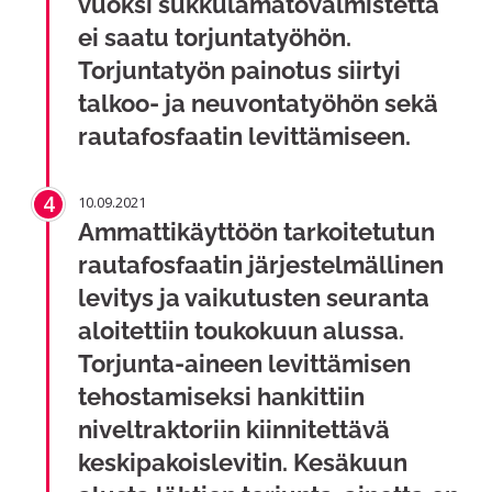
vuoksi sukkulamatovalmistetta
ei saatu torjuntatyöhön.
Torjuntatyön painotus siirtyi
talkoo- ja neuvontatyöhön sekä
rautafosfaatin levittämiseen.
4
10.09.2021
Ammattikäyttöön tarkoitetutun
rautafosfaatin järjestelmällinen
levitys ja vaikutusten seuranta
aloitettiin toukokuun alussa.
Torjunta-aineen levittämisen
tehostamiseksi hankittiin
niveltraktoriin kiinnitettävä
keskipakoislevitin. Kesäkuun