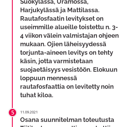
Suokylässä, Uramossa,
Harjukylässä ja Mattilassa.
Rautafosfaatin levitykset on
useimmille alueille toistettu n. 3-
4 viikon välein valmistajan ohjeen
mukaan. Ojien läheisyydessä
torjunta-aineen levitys on tehty
käsin, jotta varmistetaan
suojaetäisyys vesistöön. Elokuun
loppuun mennessä
rautafosfaattia on levitetty noin
tuhat kiloa.
5
11.09.2021
Osana suunnitelman toteutusta