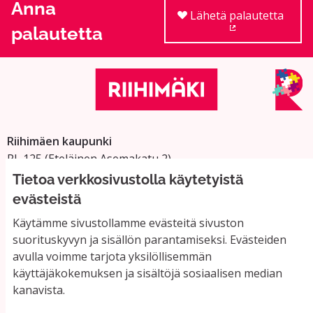
Anna
Lähetä palautetta
palautetta
(Ulkoinen linkki
Riihimäen kaupunki
PL 125 (Eteläinen Asemakatu 2)
11101 Riihimäki
Tietoa verkkosivustolla käytetyistä
Vaihde: 019 758 4000
evästeistä
Sähköpostiosoitteet:
Käytämme sivustollamme evästeitä sivuston
etunimi.sukunimi@riihimaki.fi
suorituskyvyn ja sisällön parantamiseksi. Evästeiden
avulla voimme tarjota yksilöllisemmän
käyttäjäkokemuksen ja sisältöjä sosiaalisen median
Yhteystiedot ja usein kysyttyä
kanavista.
Käyttöehdot
Tietosuojaseloste