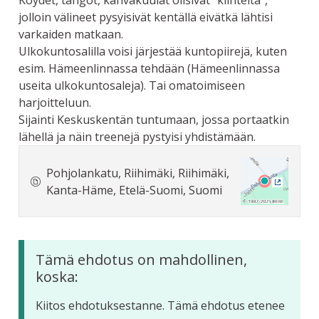
Köydet, tangot, kahvakuulat olisivat "kiinteitä",
jolloin välineet pysyisivät kentällä eivätkä lähtisi
varkaiden matkaan.
Ulkokuntosalilla voisi järjestää kuntopiirejä, kuten
esim. Hämeenlinnassa tehdään (Hämeenlinnassa
useita ulkokuntosaleja). Tai omatoimiseen
harjoitteluun.
Sijainti Keskuskentän tuntumaan, jossa portaatkin
lähellä ja näin treenejä pystyisi yhdistämään.
Pohjolankatu, Riihimäki, Riihimäki,
Kanta-Häme, Etelä-Suomi, Suomi
(Ulkoine
Tämä ehdotus on mahdollinen,
koska:
Kiitos ehdotuksestanne. Tämä ehdotus etenee