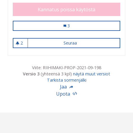
Kannatus poissa käytöstä
Ulkokuntosali Riihimäelle
3
2
Seuraa
Ulkokuntosali Riihimäelle
2 seuraajaa
Viite: RIIHIMAKI-PROP-2021-09-198
Versio 3
(yhteensä 3 kpl)
näytä muut versiot
Tarkista sormenjälki
Jaa
Upota