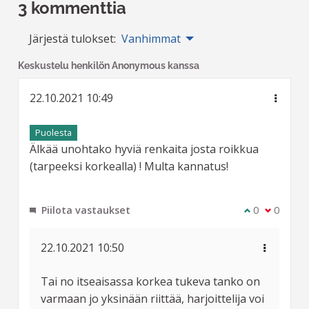
3 kommenttia
Järjestä tulokset:
Vanhimmat
Keskustelu henkilön Anonymous kanssa
22.10.2021 10:49
Puolesta
Älkää unohtako hyviä renkaita josta roikkua
(tarpeeksi korkealla) ! Multa kannatus!
Piilota vastaukset
Olen samaa m
0
Olen eri 
0
22.10.2021 10:50
Tai no itseaisassa korkea tukeva tanko on
varmaan jo yksinään riittää, harjoittelija voi