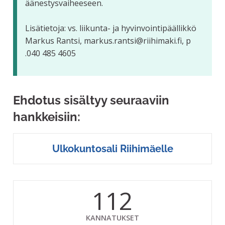
äänestysvaiheeseen.
Lisätietoja: vs. liikunta- ja hyvinvointipäällikkö
Markus Rantsi, markus.rantsi@riihimaki.fi, p
.040 485 4605
Ehdotus sisältyy seuraaviin
hankkeisiin:
Ulkokuntosali Riihimäelle
112
KANNATUKSET