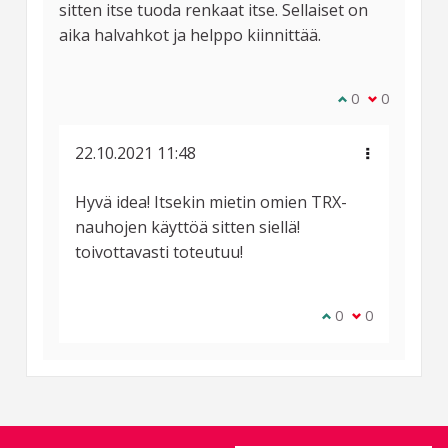
sitten itse tuoda renkaat itse. Sellaiset on
aika halvahkot ja helppo kiinnittää.
Olen samaa mie
0
Olen eri mi
0
22.10.2021 11:48
Hyvä idea! Itsekin mietin omien TRX-
nauhojen käyttöä sitten siellä!
toivottavasti toteutuu!
Olen samaa mielt
0
Olen eri miel
0