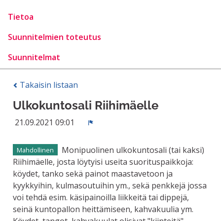
Tietoa
Suunnitelmien toteutus
Suunnitelmat
Takaisin listaan
Ulkokuntosali Riihimäelle
21.09.2021 09:01
Ilmoita
Monipuolinen ulkokuntosali (tai kaksi)
Mahdollinen
Riihimäelle, josta löytyisi useita suorituspaikkoja:
köydet, tanko sekä painot maastavetoon ja
kyykkyihin, kulmasoutuihin ym., sekä penkkejä jossa
voi tehdä esim. käsipainoilla liikkeitä tai dippejä,
seinä kuntopallon heittämiseen, kahvakuulia ym.