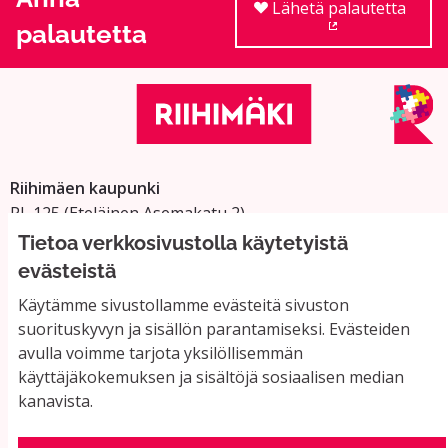
Lähetä palautetta
palautetta
(Ulkoinen linkki
Riihimäen kaupunki
PL 125 (Eteläinen Asemakatu 2)
11101 Riihimäki
Tietoa verkkosivustolla käytetyistä
Vaihde: 019 758 4000
evästeistä
Sähköpostiosoitteet:
Käytämme sivustollamme evästeitä sivuston
etunimi.sukunimi@riihimaki.fi
suorituskyvyn ja sisällön parantamiseksi. Evästeiden
avulla voimme tarjota yksilöllisemmän
käyttäjäkokemuksen ja sisältöjä sosiaalisen median
Yhteystiedot ja usein kysyttyä
kanavista.
Käyttöehdot
Tietosuojaseloste