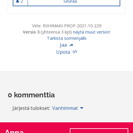
2
Seuraa
Sakon kentästä monipuolinen 
2 seuraajaa
Viite: RIIHIMAKI-PROP-2021-10-229
Versio 3
(yhteensä 3 kpl)
näytä muut versiot
Tarkista sormenjälki
Jaa
Upota
0 kommenttia
Järjestä tulokset:
Vanhimmat
Anna