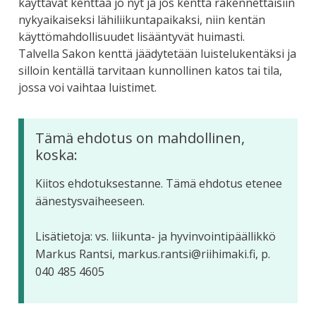
käyttävät kenttää jo nyt ja jos kenttä rakennettaisiin
nykyaikaiseksi lähiliikuntapaikaksi, niin kentän
käyttömahdollisuudet lisääntyvät huimasti.
Talvella Sakon kenttä jäädytetään luistelukentäksi ja
silloin kentällä tarvitaan kunnollinen katos tai tila,
jossa voi vaihtaa luistimet.
Tämä ehdotus on mahdollinen,
koska:
Kiitos ehdotuksestanne. Tämä ehdotus etenee
äänestysvaiheeseen.
Lisätietoja: vs. liikunta- ja hyvinvointipäällikkö
Markus Rantsi, markus.rantsi@riihimaki.fi, p.
040 485 4605