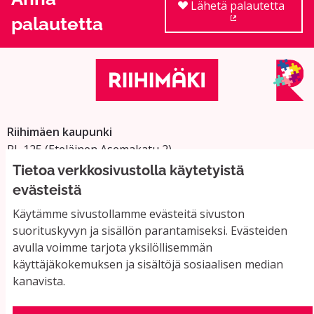
Lähetä palautetta
palautetta
(Ulkoinen linkki
Riihimäen kaupunki
PL 125 (Eteläinen Asemakatu 2)
11101 Riihimäki
Tietoa verkkosivustolla käytetyistä
Vaihde: 019 758 4000
evästeistä
Sähköpostiosoitteet:
Käytämme sivustollamme evästeitä sivuston
etunimi.sukunimi@riihimaki.fi
suorituskyvyn ja sisällön parantamiseksi. Evästeiden
avulla voimme tarjota yksilöllisemmän
käyttäjäkokemuksen ja sisältöjä sosiaalisen median
Yhteystiedot ja usein kysyttyä
kanavista.
Käyttöehdot
Tietosuojaseloste