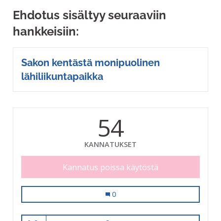
Ehdotus sisältyy seuraaviin
hankkeisiin:
Sakon kentästä monipuolinen
lähiliikuntapaikka
54
KANNATUKSET
Kannatus poissa käytöstä
Sakon kentästä monipuolinen lähili
0