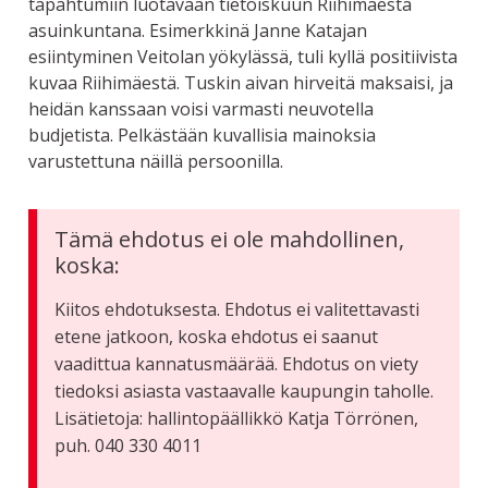
tapahtumiin luotavaan tietoiskuun Riihimäestä
asuinkuntana. Esimerkkinä Janne Katajan
esiintyminen Veitolan yökylässä, tuli kyllä positiivista
kuvaa Riihimäestä. Tuskin aivan hirveitä maksaisi, ja
heidän kanssaan voisi varmasti neuvotella
budjetista. Pelkästään kuvallisia mainoksia
varustettuna näillä persoonilla.
Tämä ehdotus ei ole mahdollinen,
koska:
Kiitos ehdotuksesta. Ehdotus ei valitettavasti
etene jatkoon, koska ehdotus ei saanut
vaadittua kannatusmäärää. Ehdotus on viety
tiedoksi asiasta vastaavalle kaupungin taholle.
Lisätietoja: hallintopäällikkö Katja Törrönen,
puh. 040 330 4011