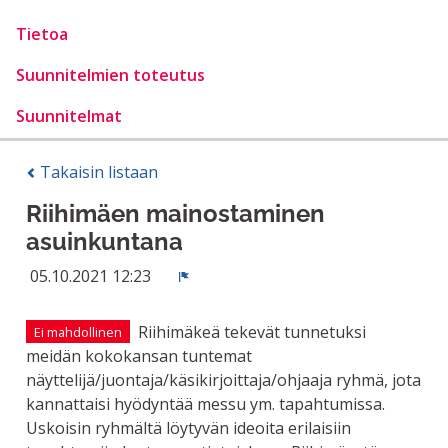
Tietoa
Suunnitelmien toteutus
Suunnitelmat
Takaisin listaan
Riihimäen mainostaminen
asuinkuntana
05.10.2021 12:23
Ilmoita
Riihimäkeä tekevät tunnetuksi
Ei mahdollinen
meidän kokokansan tuntemat
näyttelijä/juontaja/käsikirjoittaja/ohjaaja ryhmä, jota
kannattaisi hyödyntää messu ym. tapahtumissa.
Uskoisin ryhmältä löytyvän ideoita erilaisiin