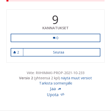
9
KANNATUKSET
Riihimäen mainostaminen asuinkun
0
2
Seuraa
Riihimäen mainostaminen as
2 seuraajaa
Viite: RIIHIMAKI-PROP-2021-10-233
Versio 2
(yhteensä 2 kpl)
näytä muut versiot
Tarkista sormenjälki
Jaa
Upota