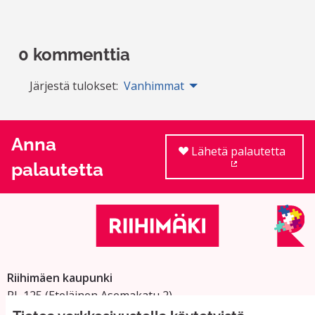
0 kommenttia
Järjestä tulokset:
Vanhimmat
Anna
Lähetä palautetta
palautetta
(Ulkoinen linkki
Riihimäen kaupunki
PL 125 (Eteläinen Asemakatu 2)
11101 Riihimäki